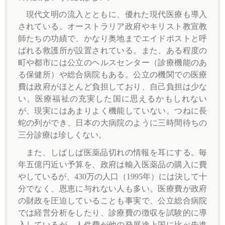
現代文明の流入とともに、優れた現代医療も導入
されている。オーストラリア政府やキリスト教宣教
師たちの功績で、かなり奥地までエイドポストと呼
ばれる救護所が設置されている。また、ある程度の
町や都市には公立のヘルスセンター（診療機能のあ
る保健所）や総合病院もある。公立の機関での医療
費は政府がほとんど負担しており、自己負担は少な
い。医療福祉の充実した国に思えるかもしれない
が、現実にはあまりよく機能していない。つねに長
蛇の列ができ、日本の大病院のように三時間待ちの
三分診療は珍しくない。
また、しばしば医薬品切れの情報を耳にする。毎
年五億円近い予算を、政府は輸入医薬品の購入に費
やしているが、430万の人口（1995年）には決して十
分でなく、恩恵に与れない人も多い。医療費が政府
の財政を圧迫していることも事実で、公立総合病院
では経営分析をしたり、診療費の徴収を試験的に導
入しているが、人件費が他の発展途上国に比べ先進