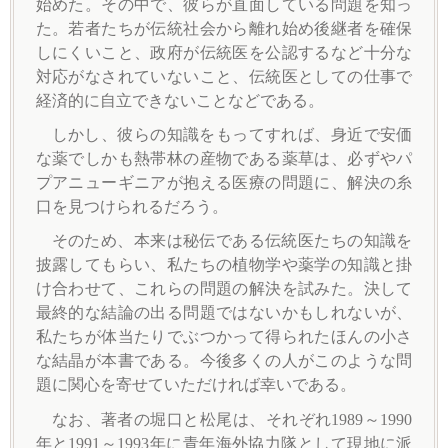
始めた。その中で、彼らが直面している問題を知っ
た。若者たちが伝統社会から離れ始め後継者を確保
しにくいこと、政府が伝統医を公認するなど十分な
対応がなされていないこと、伝統医としての仕事で
経済的に自立できないことなどである。
しかし、彼らの知識をもってすれば、身近で安価
な薬でしかも熱帯林の産物である薬草は、必ずやパ
プアニューギニアが抱える医療の問題に、解決の糸
口を見つけられるだろう。
そのため、本来は秘伝である伝統医たちの知識を
披露してもらい、私たちの植物学や薬学の知識と掛
け合わせて、これらの問題の解決を試みた。決して
最終的な結論の出る問題ではないかもしれないが、
私たちが体当たりでぶつかって得られたほんの小さ
な結晶が本書である。今後多くの人がこのような問
題に関心を寄せていただければ幸いである。
なお、著者の堀口と松尾は、それぞれ1989～1990
年と1991～1993年に青年海外協力隊として現地に派