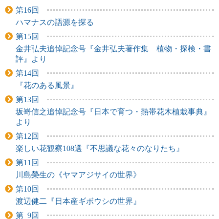
第16回
ハマナスの語源を探る
第15回
金井弘夫追悼記念号『金井弘夫著作集 植物・探検・書
評』より
第14回
『花のある風景』
第13回
坂嵜信之追悼記念号『日本で育つ・熱帯花木植栽事典』
より
第12回
楽しい花観察108選『不思議な花々のなりたち』
第11回
川島榮生の《ヤマアジサイの世界》
第10回
渡辺健二『日本産ギボウシの世界』
第 9回