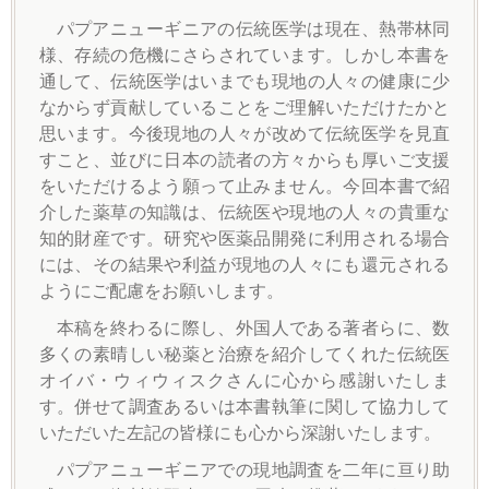
パプアニューギニアの伝統医学は現在、熱帯林同
様、存続の危機にさらされています。しかし本書を
通して、伝統医学はいまでも現地の人々の健康に少
なからず貢献していることをご理解いただけたかと
思います。今後現地の人々が改めて伝統医学を見直
すこと、並びに日本の読者の方々からも厚いご支援
をいただけるよう願って止みません。今回本書で紹
介した薬草の知識は、伝統医や現地の人々の貴重な
知的財産です。研究や医薬品開発に利用される場合
には、その結果や利益が現地の人々にも還元される
ようにご配慮をお願いします。
本稿を終わるに際し、外国人である著者らに、数
多くの素晴しい秘薬と治療を紹介してくれた伝統医
オイバ・ウィウィスクさんに心から感謝いたしま
す。併せて調査あるいは本書執筆に関して協力して
いただいた左記の皆様にも心から深謝いたします。
パプアニューギニアでの現地調査を二年に亘り助