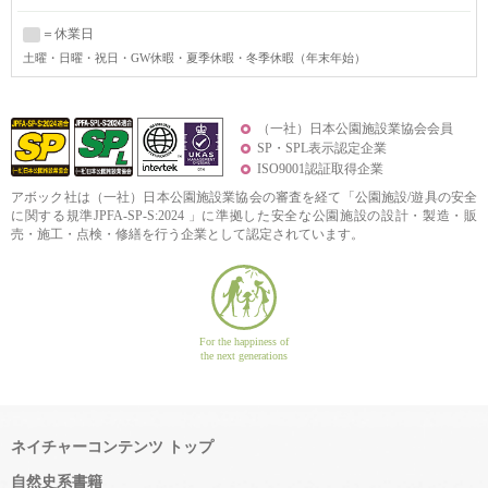
＝休業日
土曜
・日曜・祝日・GW休暇・夏季休暇・冬季休暇（年末年始）
（一社）日本公園施設業協会会員
SP・SPL表示認定企業
ISO9001認証取得企業
アボック社は（一社）日本公園施設業協会の審査を経て「公園施設/遊具の安全
に関する規準JPFA-SP-S:2024 」に準拠した安全な公園施設の設計・製造・販
売・施工・点検・修繕を行う企業として認定されています。
For the happiness of
the next generations
ネイチャーコンテンツ トップ
自然史系書籍