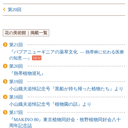
第20回
花の美術館｜掲載一覧
第21回
『パプアニューギニアの薬草文化
― 熱帯林に伝わる医療
の知恵 ―
』
NEW
第20回
『熱帯植物巡礼』
第19回
小山鐡夫追悼記念号『黒船が持ち帰った植物たち』より
第18回
小山鐡夫追悼記念号『植物園の話』より
第17回
『MAKINO 80』東京植物同好会・牧野植物同好会八十
周年記念誌