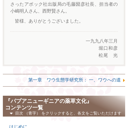
さったアボック社出版局の毛藤圀彦社長、担当者の
小嶋明人さん、西野賢さん。
皆様、ありがとうございました。
一九九八年三月
堀口和彦
松尾 光
第一章 ワウ生態学研究所： 一、ワウへの道
『パプアニューギニアの薬草文化』
コンテンツ一覧
目次
（青字）
をクリックすると、各文をご覧いただけます
はじめに