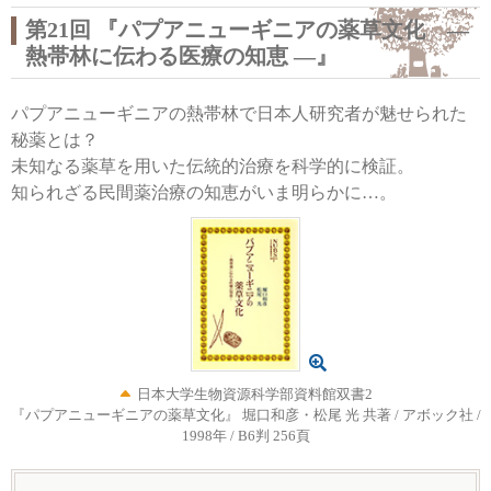
第21回 『パプアニューギニアの薬草文化 ―
熱帯林に伝わる医療の知恵 ―』
パプアニューギニアの熱帯林で日本人研究者が魅せられた
秘薬とは？
未知なる薬草を用いた伝統的治療を科学的に検証。
知られざる民間薬治療の知恵がいま明らかに…。
日本大学生物資源科学部資料館双書2
『パプアニューギニアの薬草文化』
堀口和彦・松尾 光 共著 / アボック社
/
1998年 / B6判 256頁