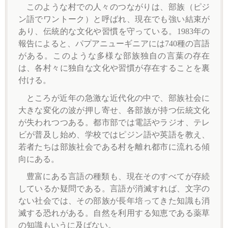
このような村での人々のつながりは、部族（ピジ
ン語でワントーク）と呼ばれ、現在でも強い結束が
あり、伝統的な文化や習慣を守っている。1983年の
報告によると、パプアニューギニアには740種の言語
がある。このような多様な部族独自の言葉の存在
は、各村々に独自な文化や習慣が存在することを裏
付ける。
ところが近年の急激な近代化の中で、部族社会に
大きな変化の波が押し寄せ、各部族が持つ伝統文化
が失われつつある。都市部では電話やラジオ、テレ
ビが普及し始め、学校ではピジン語や英語を教え、
若者たちは部族社会である村を離れ都市に流れる傾
向にある。
豊富にある言語の種類も、現在そのすべてが存続
しているか疑問である。言語が消滅すれば、文字の
ない社会では、その部族が長年培ってきた知識も消
滅する恐れがある。自然を利用する知恵である薬草
の知識もいうに及ばない。