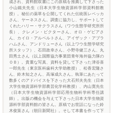
成され、資料館双書にこの原稿を推薦して下さった
小山鐵夫先生（日本大学生物資源科学部資料館教
授）。秘伝の薬草を公開してくれた伝統医レベッカ
さん、ヤーネスさん。調査に協力し、サポートして
くれたハリー・サクラスさん（ワウ生態学研究所所
長）、クレメン・ビクターさん、オロ・ゲビアさ
ん、カイロ・アルベルトさん、アイザック・アブラ
ハムさん、アンドリューさん（以上ワウ生態学研究
所スタッフ）、石田政幸さん、小野寺健三さん、丸
田秀土さん（以上国際協力事業団青年海外協力隊の
ＯＢ）。貴重な写真、資料を貸して下さった津谷喜
一郎先生（東京医科歯科大学助教授）、松香宏隆さ
ん、鈴木知之さん、高塚成久さん。執筆にあたって
数多くのアドバイスを下さった大石邦夫先生（日本
大学生物資源科学部農芸化学科教授）、内山寛先生
（日本大学生物資源科学部応用生物科学科専任講
師）。出版の機会を与えて下さった日本大学生物資
源科学部資料館の皆さん。原稿でお世話になった鈴
木俊策さん（朝日新聞社）。そして本書を作って下