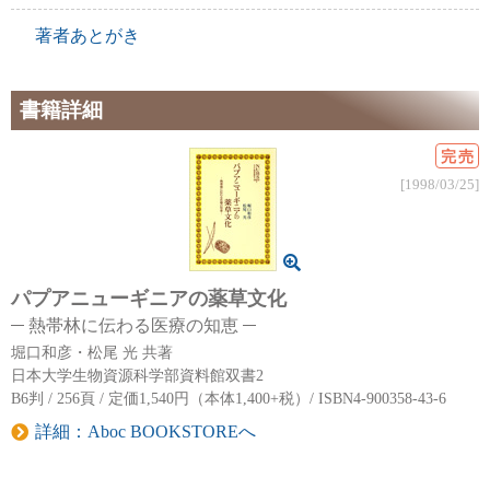
著者あとがき
書籍詳細
完売
[1998/03/25]
パプアニューギニアの薬草文化
熱帯林に伝わる医療の知恵
堀口和彦・松尾 光 共著
日本大学生物資源科学部資料館双書2
B6判 / 256頁 / 定価1,540円（本体1,400+税）/ ISBN4-900358-43-6
詳細：Aboc BOOKSTOREへ