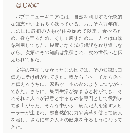
はじめに
パプアニューギニアには、自然を利用する伝統的
な知恵がいまも多く残っている。およそ六万年前、
この国に最初の人類が住み始めて以来、食べるた
め、身を守るため、そして癒すために、人々は自然
を利用してきた。幾度となく試行錯誤を繰り返しな
がら、次第にその知識は集積され、次の世代へと伝
えられてきた。
文字の存在しなかったこの国では、その知識は口
伝えに受け継がれてきた。親から子へ、子から孫へ
と伝えるうちに、家系が一本の糸のようにつながっ
てきた。さらに、集団生活が始まると村ができ、そ
れぞれに人々が得意とするものを専門として役割が
でき上がった。そんな中から、病んだ人を癒す人ヒ
ーラーが生まれ、超自然的な力や薬草を使って病人
を治し、さらに村の人々の健康を守るようになって
きた。