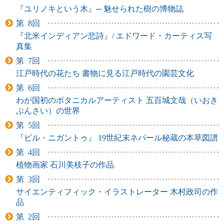
『ユリノキという木』─ 魅せられた樹の博物誌
第 8回
『北米インディアン悲詩』/ エドワード・カーティス写
真集
第 7回
江戸時代の花たち 書物に見る江戸時代の園芸文化
第 6回
わが国初のボタニカルアーティスト 五百城文哉（いおき
ぶんさい）の世界
第 5回
『ビル・ニガントゥ』 19世紀末ネパール秘蔵の本草図譜
第 4回
植物画家 石川美枝子の作品
第 3回
サイエンティフィック・イラストレーター 木村政司の作
品
第 2回