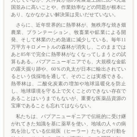
国並みに高いことや、作業効率などの問題が根本に
あり、なかなかよい解決策は見いだせていない。
さらに、近年世界的に熱帯林が、無秩序な焼き畑
農業、プランテーション、牧畜業や鉱業による開
発、そして林業のため急速に減少している。毎年11
万平方キロメートルの森林が消失し、このままでは
あと85年で完全に熱帯林がなくなってしまうとの試
算もある。パプアニューギニアでも、大規模な金鉱
の露天掘り跡や、60％の丸太が日本に輸出されてい
るという伐採地を通して、そのことは実感できる。
熱帯林は、二酸化炭素の増加や地球温暖化を防止
し、地球環境を守る上で欠くことのできない存在で
あることはいうまでもないが、重要な医薬品資源の
宝庫であることも忘れてはならない。
私たちは、パプアニューギニアで伝統的に受け継
がれてきた知識を基に薬草を使い、地域の人々の病
気を治している伝統医（ヒーラー）たちとの行動を