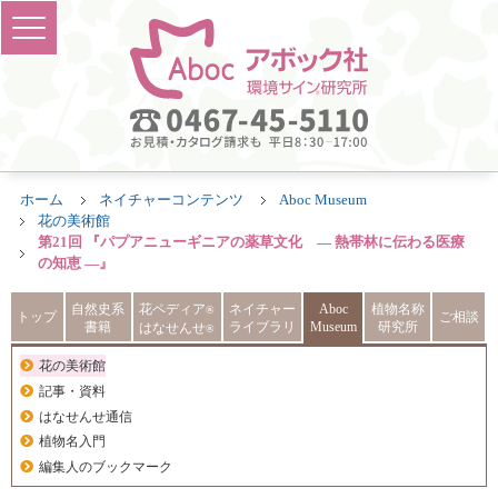
ホーム
ネイチャーコンテンツ
Aboc Museum
花の美術館
第21回 『パプアニューギニアの薬草文化 ― 熱帯林に伝わる医療
の知恵 ―』
自然史系
花ペディア
ネイチャー
Aboc
植物名称
®
トップ
ご相談
書籍
ライブラリ
Museum
研究所
はなせんせ
®
花の美術館
記事・資料
はなせんせ通信
植物名入門
編集人のブックマーク