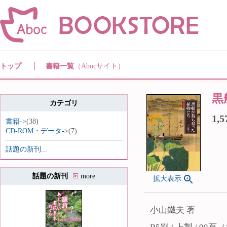
トップ
書籍一覧
（Abocサイト）
黒
カテゴリ
1,
書籍->
(38)
CD-ROM・データ->
(7)
話題の新刊...
話題の新刊
more
拡大表示
小山鐵夫 著