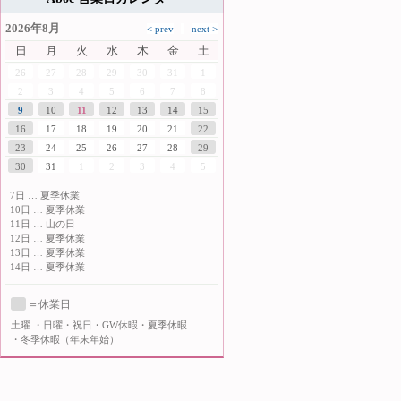
2026年8月
日
月
火
水
木
金
土
26
27
28
29
30
31
1
2
3
4
5
6
7
8
9
10
11
12
13
14
15
16
17
18
19
20
21
22
23
24
25
26
27
28
29
30
31
1
2
3
4
5
7日 … 夏季休業
10日 … 夏季休業
11日 … 山の日
12日 … 夏季休業
13日 … 夏季休業
14日 … 夏季休業
＝休業日
土曜
・日曜・祝日・GW休暇・夏季休暇
・冬季休暇（年末年始）