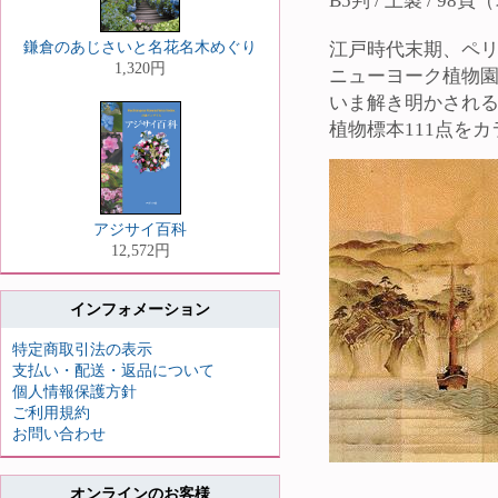
B5判 / 上製 / 9
鎌倉のあじさいと名花名木めぐり
江戸時代末期、ペ
1,320円
ニューヨーク植物
いま解き明かされ
植物標本111点を
アジサイ百科
12,572円
インフォメーション
特定商取引法の表示
支払い・配送・返品について
個人情報保護方針
ご利用規約
お問い合わせ
オンラインのお客様