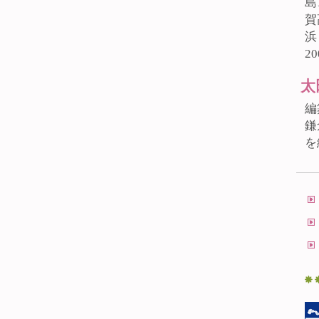
島
賀
浜
2
太
編
鎌
を