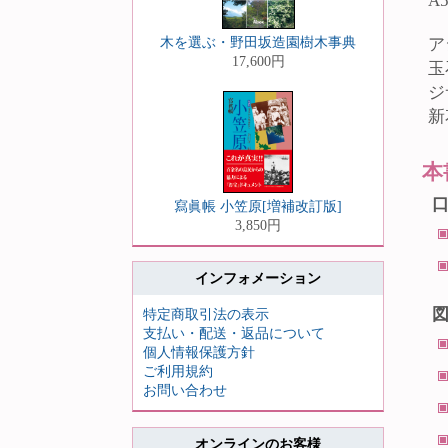
A
木を選ぶ・野田坂造園樹木事典
ア
17,600円
玉
ジ
新
本
寫眞帳 小笠原[増補改訂版]
3,850円
インフォメーション
特定商取引法の表示
支払い・配送・返品について
個人情報保護方針
ご利用規約
お問い合わせ
オンラインのお客様