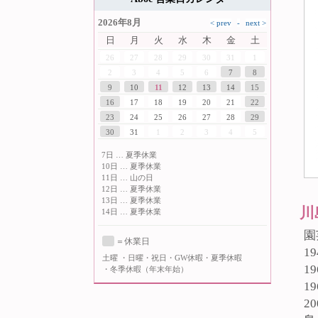
2026年8月
日
月
火
水
木
金
土
26
27
28
29
30
31
1
2
3
4
5
6
7
8
9
10
11
12
13
14
15
16
17
18
19
20
21
22
23
24
25
26
27
28
29
30
31
1
2
3
4
5
7日 … 夏季休業
10日 … 夏季休業
11日 … 山の日
12日 … 夏季休業
13日 … 夏季休業
川
14日 … 夏季休業
園
＝休業日
1
土曜
・日曜・祝日・GW休暇・夏季休暇
1
・冬季休暇（年末年始）
1
2