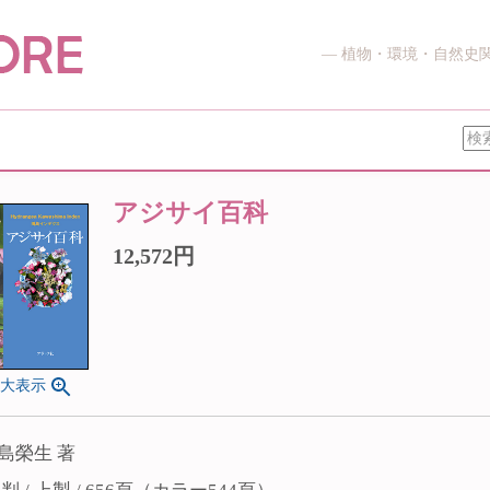
― 植物・環境・自然史
アジサイ百科
12,572円
拡大表示
島榮生 著