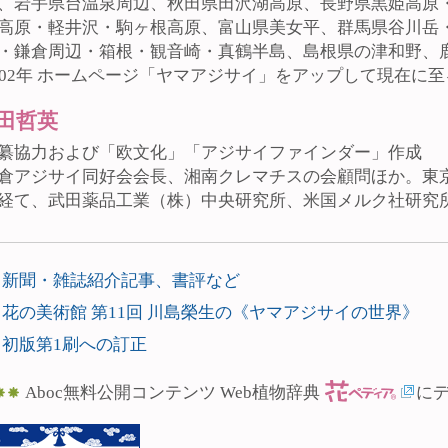
、岩手県台温泉周辺、秋田県田沢湖高原、長野県黒姫高原
高原・軽井沢・駒ヶ根高原、富山県美女平、群馬県谷川岳
・鎌倉周辺・箱根・観音崎・真鶴半島、島根県の津和野、
002年 ホームページ「ヤマアジサイ」をアップして現在に至
田哲英
纂協力および「欧文化」「アジサイファインダー」作成
倉アジサイ同好会会長、湘南クレマチスの会顧問ほか。東
経て、武田薬品工業（株）中央研究所、米国メルク社研究
新聞・雑誌紹介記事、書評など
花の美術館 第11回 川島榮生の《ヤマアジサイの世界》
初版第1刷への訂正
Aboc無料公開コンテンツ Web植物辞典
に