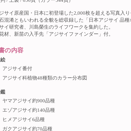
5判 / 上製 / 656頁（カラー544頁）
ジサイ原産国・日本に初登場した2,000枚を超える写真入
石混淆ともいわれる全貌を総収録した「日本アジサイ 品種
サイ研究者、川島榮生のライフワークを集約した。
花材、新苗の入手先「アジサイファインダー」付。
書の内容
口絵
アジサイ番付
アジサイ科植物48種類のカラー分布図
図鑑
ヤマアジサイ約900品種
エゾアジサイ約140品種
ヒメアジサイ6品種
ガクアジサイ約70品種