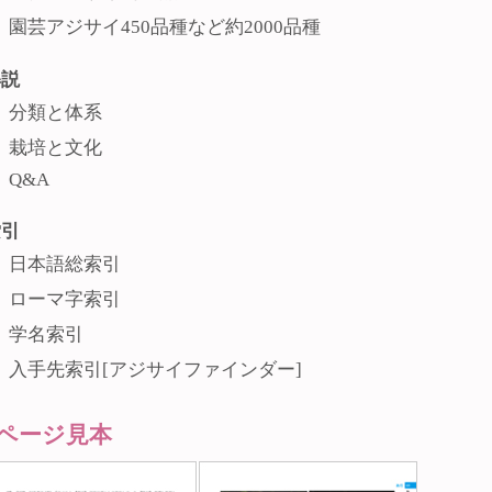
園芸アジサイ450品種など約2000品種
解説
分類と体系
栽培と文化
Q&A
索引
日本語総索引
ローマ字索引
学名索引
入手先索引[アジサイファインダー]
ページ見本