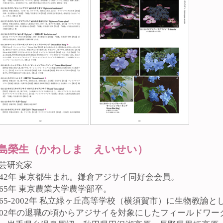
島榮生（かわしま えいせい）
芸研究家
942年 東京都生まれ。鎌倉アジサイ同好会会員。
965年 東京農業大学農学部卒。
965-2002年 私立緑ヶ丘高等学校（横須賀市）に生物教諭と
002年の退職の頃からアジサイを対象にしたフィールドワ