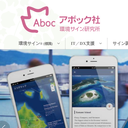
環境サイン
IT
／
DX支援
サイン
® (標識)
国立公園35のうち33公園に採用