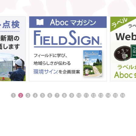
1
2
3
4
5
6
7
8
9
10
11
12
13
14
15
16