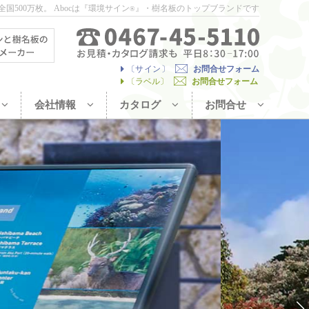
国500万枚。
Abocは『環境サイン
』・樹名板のトップブランドです
®
〔
サイン
〕
お問合せフォーム
〔ラベル〕
お問合せフォーム
会社情報
カタログ
お問合せ