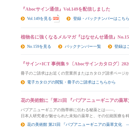
『Abocサイン通信』Vol.149を配信しました
登録・バックナンバーはこち
Vol.149を見る
植物名に強くなるメルマガ『はなせんせ通信』No.1
No.159を見る
バックナンバー一覧
登録は
『サイン×ICT 事例集 9 〔Abocサインカタログ〕2
冊子のご請求はお近くの営業所またはカタログ請求ページ
電子カタログの閲覧・冊子のご請求はこちらから
花の美術館に「第21回 『パプアニューギニアの薬草
パプアニューギニアの熱帯林に伝わる秘薬とは――。
日本人研究者が魅せられた未知の薬草と、その伝統医療を
花の美術館 第21回 『パプアニューギニアの薬草文化 