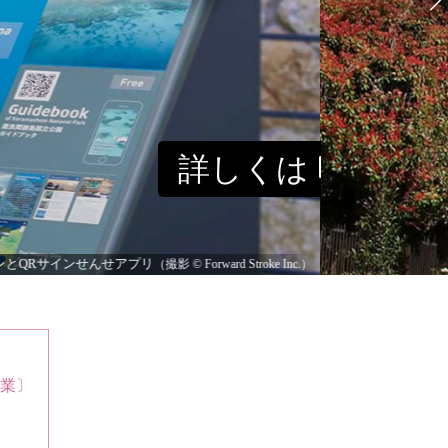
詳しくは
社跡 解説サイン
(公社)日本サインデザイン協会「第49回 SDA賞 2015」入選
営業〕