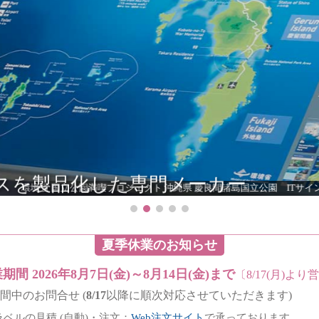
の標準仕様を確立
横浜市 本牧十二天
夏季休業のお知らせ
期間 2026年8月7日(金)～8月14日(金)まで
〔8/17(月)より
間中のお問合せ (
8/17
以降に順次対応させていただきます)
ラベルの見積 (自動)・注文：
Web注文サイト
で承っております。