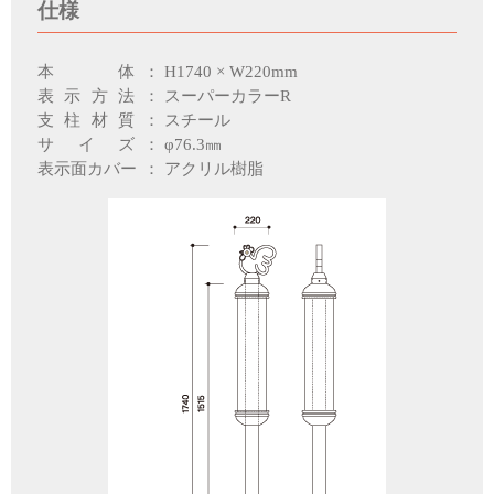
仕様
本体
：
H1740 × W220mm
表示方法
：
スーパーカラーR
支柱材質
：
スチール
サイズ
：
φ76.3㎜
表示面カバー
：
アクリル樹脂