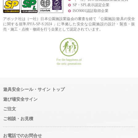
SP・SPL表示認定企業
ISO9001認証取得企業
アボック社は（一社）日本公園施設業協会の審査を経て「公園施設/遊具の安全
に関する規準JPFA-SP-S:2024 」に準拠した安全な公園施設の設計・製造・販
売・施工・点検・修繕を行う企業として認定されています。
For the happiness of
the next generations
遊具安全シール・サイン トップ
遊び場安全サイン
ご注文
ご相談・お見積
お電話でのお問合せ