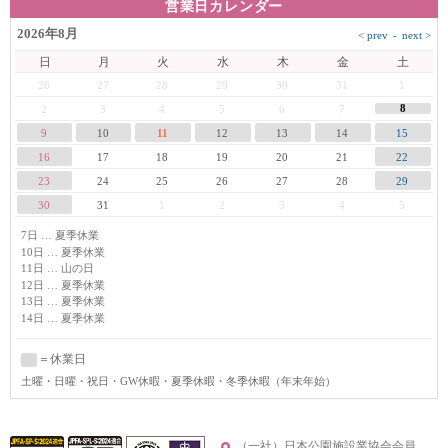
営業日カレンダー
2026年8月
日
月
火
水
木
金
土
26
27
28
29
30
31
1
8
2
3
4
5
6
7
9
10
11
12
13
14
15
16
17
18
19
20
21
22
23
24
25
26
27
28
29
30
31
1
2
3
4
5
7日 … 夏季休業
10日 … 夏季休業
11日 … 山の日
12日 … 夏季休業
13日 … 夏季休業
14日 … 夏季休業
＝休業日
土曜
・日曜・祝日・GW休暇・夏季休暇・冬季休暇（年末年始）
（一社）日本公園施設業協会会員