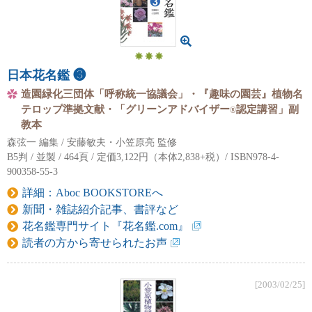
日本花名鑑 ❸
造園緑化三団体「呼称統一協議会」・『趣味の園芸』植物名
テロップ準拠文献・「グリーンアドバイザー
認定講習」副
®
教本
森弦一 編集 / 安藤敏夫・小笠原亮 監修
B5判 / 並製 / 464頁 / 定価3,122円（本体2,838+税）/ ISBN978-4-
900358-55-3
詳細：Aboc BOOKSTOREへ
新聞・雑誌紹介記事、書評など
花名鑑専門サイト『花名鑑.com』
読者の方から寄せられたお声
[2003/02/25]