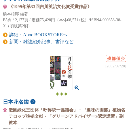
《1999年第33回吉川英治文化賞受賞作品》
橋本梧郎 編著
B5判 / 2,177頁 / 定価75,428円（本体68,571+税）/ISBN4-900358-38-
X（初版第2刷）
詳細：Aboc BOOKSTOREへ
新聞・雑誌紹介記事、書評など
残部僅少
[2002/07/20]
日本花名鑑 ❷
造園緑化三団体「呼称統一協議会」・『趣味の園芸』植物名
テロップ準拠文献・「グリーンアドバイザー
認定講習」副
®
教本