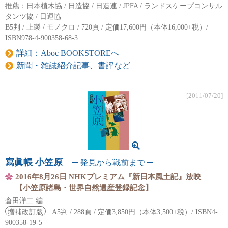
推薦：日本植木協 / 日造協 / 日造連 / JPFA / ランドスケープコンサル
タンツ協 / 日運協
B5判 / 上製 / モノクロ / 720頁 / 定価17,600円（本体16,000+税）/
ISBN978-4-900358-68-3
詳細：Aboc BOOKSTOREへ
新聞・雑誌紹介記事、書評など
[2011/07/20]
寫眞帳 小笠原
発⾒から戦前まで
2016年8月26日 NHKプレミアム『新日本風土記』放映
【小笠原諸島・世界自然遺産登録記念】
倉田洋二 編
増補改訂版
A5判 / 288頁 / 定価3,850円（本体3,500+税）/ ISBN4-
900358-19-5