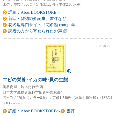
B5判 / 並製 / 320頁 / 定価3,122円（本体2,838+税）
詳細：Aboc BOOKSTOREへ
新聞・雑誌紹介記事、書評など
花名鑑専門サイト『花名鑑.com』
読者の方から寄せられたお声
[2001/03/25]
エビの栄養･イカの味･貝の生態
奥谷喬司・鈴木たね子 著
日本大学生物資源科学部資料館双書4
四六判 / 220頁（カラー8頁） / 定価1,540円（本体1,400+税）/ ISBN4-
900358-53-3
詳細：Aboc BOOKSTOREへ
書評