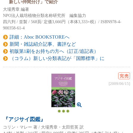
新しい仲間分け」で紹介
大場秀章 編著
NPO法人栽培植物分類名称研究所 編集協力
四六判 / 並製 / 568頁/ 定価3,666円（本体3,333+税）/ ISBN978-4-
900358-61-4
詳細：Aboc BOOKSTOREへ
新聞・雑誌紹介記事、書評など
初版第1刷をお持ちの方へ（訂正/追記表）
（コラム）新しい分類表記が「国際標準」に
完売
[2009/06/15]
『アジサイ図鑑』
コリン・マレー 著 / 大場秀章・太田哲英 訳