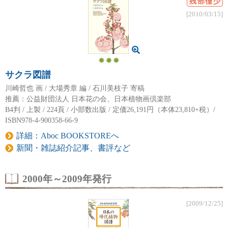
残部僅少
[2010/03/15]
サクラ図譜
川崎哲也 画 / 大場秀章 編 / 石川美枝子 寄稿
推薦：公益財団法人 日本花の会、日本植物画倶楽部
B4判 / 上製 / 224頁 / 小部数出版 / 定価26,191円（本体23,810+税）/
ISBN978-4-900358-66-9
詳細：Aboc BOOKSTOREへ
新聞・雑誌紹介記事、書評など
2000年～2009年発行
[2009/12/25]