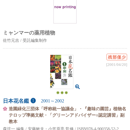
ミャンマーの薬用植物
佐竹元吉 / 受託編集制作
残部僅少
[2001/04/20]
日本花名鑑 ❶
2001～2002
造園緑化三団体「呼称統一協議会」・『趣味の園芸』植物名
テロップ準拠文献・「グリーンアドバイザー
認定講習」副
®
教本
森弦一 編集 / 安藤敏夫・小笠原亮 監修 / ISBN978-4-900358-52-2