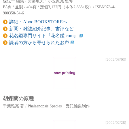
森弦一 編集 / 安藤敏夫・小笠原亮 監修
B5判 / 並製 / 404頁 / 定価3,122円（本体2,838+税）/ ISBN978-4-
900358-54-6
詳細：Aboc BOOKSTOREへ
新聞・雑誌紹介記事、書評など
花名鑑専門サイト『花名鑑.com』
読者の方から寄せられたお声
[2002/03/03]
胡蝶蘭の原種
千葉雅亮 著 / Phalaenopsis Species 受託編集制作
[2002/02/28]