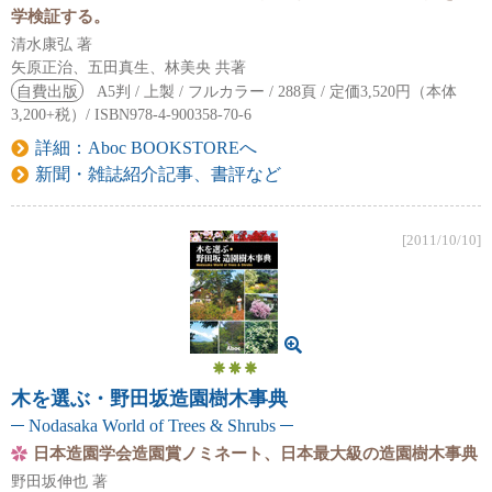
学検証する。
清水康弘 著
矢原正治、五田真生、林美央 共著
自費出版
A5判 / 上製 / フルカラー / 288頁 / 定価3,520円（本体
3,200+税）/ ISBN978-4-900358-70-6
詳細：Aboc BOOKSTOREへ
新聞・雑誌紹介記事、書評など
[2011/10/10]
木を選ぶ・野田坂造園樹木事典
Nodasaka World of Trees & Shrubs
日本造園学会造園賞ノミネート、日本最大級の造園樹木事典
野田坂伸也 著