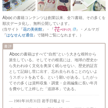
の書籍コンテンツは創業以来、全71書籍。その多くを
順次データ化し、無料公開しています。
(当サイト『
花の美術館
』・『
』・メルマガ
『
はなせんせ通信
』で随時ご覧になれます。）
書評
の書籍はすべて“自然”という大きな根幹から
派生している。そしてその根底には、地球の歴史か
ら失われゆく文化を奥深く眠らせない、歴史的証言
として記録し世に出す、忘れ去られることのないよ
うスポットをあてる、という願いがある。したがっ
てその多くは資料収集・調査・企画編集に長い年月
を費やして上梓した「追跡本」である。
― 1981年10月31日 岩手日報より ―