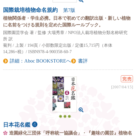
国際栽培植物命名規約
第7版
植物関係者・学生必携。日本で初めての翻訳出版・新しい植物
に名前をつける規則を定めた国際ルールブック。
国際園芸学会 著 / 監修 大場秀章 / NPO法人栽培植物分類名称研究
所 訳
菊判 / 上製 / 194頁 / 小部数限定出版 / 定価15,715円（本体
14,286+税）/ ISBN978-4-900358-60-7
詳細：Aboc BOOKSTOREへ
書評
完売
[2007/04/15]
日本花名鑑 ❹
造園緑化三団体「呼称統一協議会」・『趣味の園芸』植物名