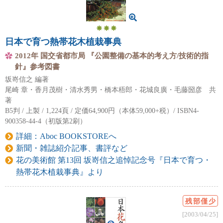
日本で育つ熱帯花木植栽事典
2012年 国交省都市局 『公園整備の基本的考え方/技術的指
針』参考図書
坂嵜信之 編著
尾崎 章・香月茂樹・清水秀男・橋本梧郎・花城良廣・毛藤圀彦 共
著
B5判 / 上製 / 1,224頁 / 定価64,900円（本体59,000+税）/ ISBN4-
900358-44-4（初版第2刷）
詳細：Aboc BOOKSTOREへ
新聞・雑誌紹介記事、書評など
花の美術館 第13回 坂嵜信之追悼記念号『日本で育つ・
熱帯花木植栽事典』より
残部僅少
[2003/04/25]