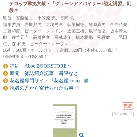
テロップ準拠文献・「グリーンアドバイザー
認定講習」副
®
教本
監修 安藤敏夫、小笠原 亮、長岡 求
編集委員 岩槻邦男、大場秀章、荻巣樹徳、笠原貞男、金井弘夫、
工藤和彦、ピーター・クレイン、近藤三雄、坂嵜信之、坂本新太
郎、佐竹元吉、高橋良孝、高林成年、橋本梧郎、飛騨健一、邑田
仁、森 和男、ピーター・レーブン
B5判 / 566頁 / オールカラー / 定価5,028円（本体4,571+税）/
ISBN978-4-900358-59-1
詳細：Aboc BOOKSTOREへ
新聞・雑誌紹介記事、書評など
花名鑑専門サイト『花名鑑.com』
読者の方から寄せられたお声
完売
[2004/06/30]