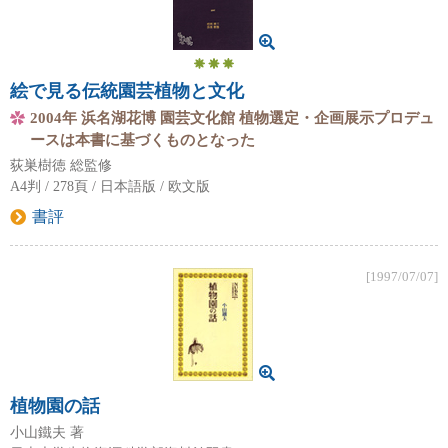
絵で見る伝統園芸植物と文化
2004年 浜名湖花博 園芸文化館 植物選定・企画展示プロデュ
ースは本書に基づくものとなった
荻巣樹徳 総監修
A4判 / 278頁 / 日本語版 / 欧文版
書評
[1997/07/07]
植物園の話
小山鐵夫 著