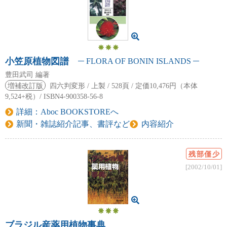
小笠原植物図譜
FLORA OF BONIN ISLANDS
豊田武司 編著
増補改訂版
四六判変形 / 上製 / 528頁 / 定価10,476円（本体
9,524+税）/ ISBN4-900358-56-8
詳細：Aboc BOOKSTOREへ
新聞・雑誌紹介記事、書評など
内容紹介
残部僅少
[2002/10/01]
ブラジル産薬用植物事典