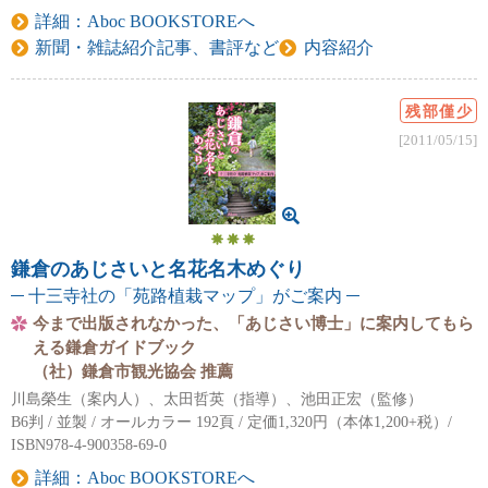
詳細：Aboc BOOKSTOREへ
新聞・雑誌紹介記事、書評など
内容紹介
残部僅少
[2011/05/15]
鎌倉のあじさいと名花名木めぐり
十三寺社の「苑路植栽マップ」がご案内
今まで出版されなかった、「あじさい博士」に案内してもら
える鎌倉ガイドブック
（社）鎌倉市観光協会 推薦
川島榮生（案内人）、太田哲英（指導）、池田正宏（監修）
B6判 / 並製 / オールカラー 192頁 / 定価1,320円（本体1,200+税）/
ISBN978-4-900358-69-0
詳細：Aboc BOOKSTOREへ