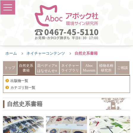
ホーム
ネイチャーコンテンツ
自然史系書籍
自然史系
花ペディア
ネイチャー
Aboc
植物名称
®
トップ
ご相談
書籍
ライブラリ
Museum
研究所
はなせんせ
®
出版物一覧
カテゴリ別一覧
自然史系書籍