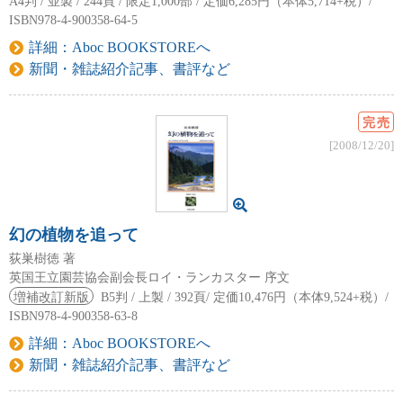
A4判 / 並製 / 244頁 / 限定1,000部 / 定価6,285円（本体5,714+税）/
ISBN978-4-900358-64-5
詳細：Aboc BOOKSTOREへ
新聞・雑誌紹介記事、書評など
完売
[2008/12/20]
幻の植物を追って
荻巣樹徳 著
英国王立園芸協会副会長ロイ・ランカスター 序文
増補改訂新版
B5判 / 上製 / 392頁/ 定価10,476円（本体9,524+税）/
ISBN978-4-900358-63-8
詳細：Aboc BOOKSTOREへ
新聞・雑誌紹介記事、書評など