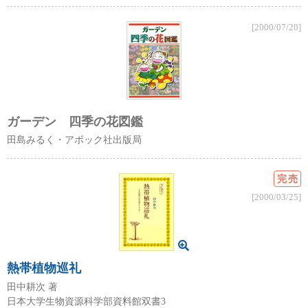
[2000/07/20]
ガーデン 四季の花図鑑
田島みるく・アボック社出版局
完売
[2000/03/25]
熱帯植物巡礼
田中耕次 著
日本大学生物資源科学部資料館双書3