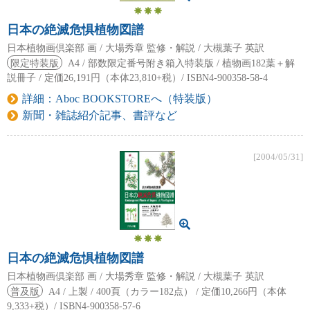
日本の絶滅危惧植物図譜
日本植物画倶楽部 画 / 大場秀章 監修・解説 / 大槻葉子 英訳
限定特装版
A4 / 部数限定番号附き箱入特装版 / 植物画182葉＋解
説冊子 / 定価26,191円（本体23,810+税）/ ISBN4-900358-58-4
詳細：Aboc BOOKSTOREへ（特装版）
新聞・雑誌紹介記事、書評など
[2004/05/31]
日本の絶滅危惧植物図譜
日本植物画倶楽部 画 / 大場秀章 監修・解説 / 大槻葉子 英訳
普及版
A4 / 上製 / 400頁（カラー182点） / 定価10,266円（本体
9,333+税）/ ISBN4-900358-57-6