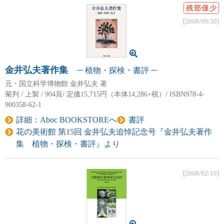
残部僅少
[2008/09/30]
金井弘夫著作集
植物・探検・書評
元・国立科学博物館 金井弘夫 著
菊判 / 上製 / 904頁/ 定価15,715円（本体14,286+税）/ ISBN978-4-
900358-62-1
詳細：Aboc BOOKSTOREへ
書評
花の美術館 第15回 金井弘夫追悼記念号『金井弘夫著作
集 植物・探検・書評』より
[2008/02/10]