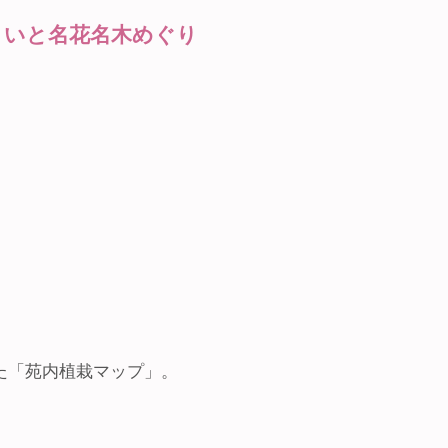
さいと名花名木めぐり
た「苑内植栽マップ」。