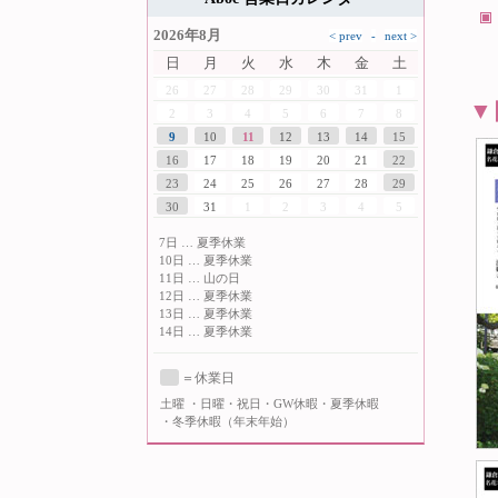
2026年8月
日
月
火
水
木
金
土
26
27
28
29
30
31
1
▼
2
3
4
5
6
7
8
9
10
11
12
13
14
15
16
17
18
19
20
21
22
23
24
25
26
27
28
29
30
31
1
2
3
4
5
7日 … 夏季休業
10日 … 夏季休業
11日 … 山の日
12日 … 夏季休業
13日 … 夏季休業
14日 … 夏季休業
＝休業日
土曜
・日曜・祝日・GW休暇・夏季休暇
・冬季休暇（年末年始）