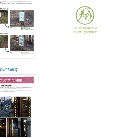
For the happiness of
the next generations
0
24/07/08号