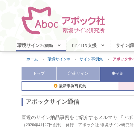
環境サイン
IT
／
DX支援
サイン調
® (標識)
ホーム
環境サイン®
サイン事例集
アボックサ
トップ
定番
サイン
事例集
最新事例写真集
アボックサイン通信
直近のサイン納品事例をご紹介するメルマガ 『ア
（2020年4月27日創刊 発行：アボック社 環境サイン研