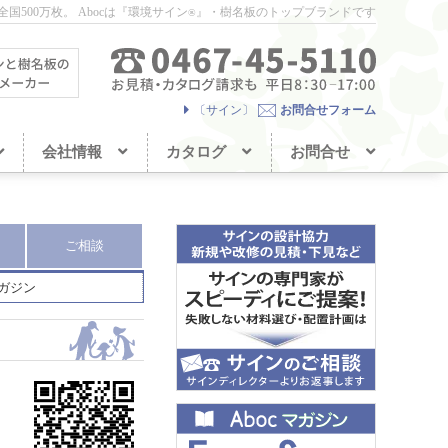
国500万枚。
Abocは『環境サイン
』・樹名板のトップブランドです
®
〔サイン〕
お問合せフォーム
会社情報
カタログ
お問合せ
ご相談
®マガジン