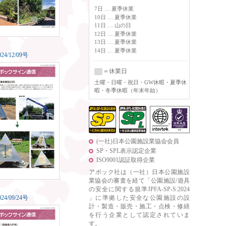
7日 … 夏季休業
10日 … 夏季休業
11日 … 山の日
12日 … 夏季休業
13日 … 夏季休業
14日 … 夏季休業
0
24/12/09号
＝休業日
土曜
・日曜・祝日・GW休暇・夏季休
暇・冬季休暇（年末年始）
(一社)日本公園施設業協会会員
SP・SPL表示認定企業
ISO9001認証取得企業
アボック社は（一社）日本公園施設
業協会の審査を経て「公園施設/遊具
の安全に関する規準JPFA-SP-S:2024
0
24/09/24号
」に準拠した安全な公園施設の設
計・製造・販売・施工・点検・修繕
を行う企業として認定されていま
す。