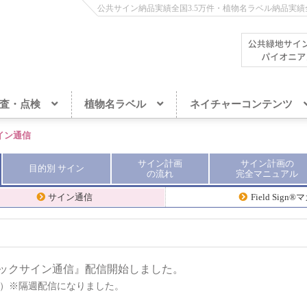
公共サイン納品実績全国3.5万件・植物名ラベル納品実績全
査・点検
植物名ラベル
ネイチャーコンテンツ
イン通信
サイン計画
サイン計画
の
目的別
サイン
の流れ
完全
マニュアル
サイン通信
Field Sign
ボックサイン通信』配信開始しました。
究所）※隔週配信になりました。