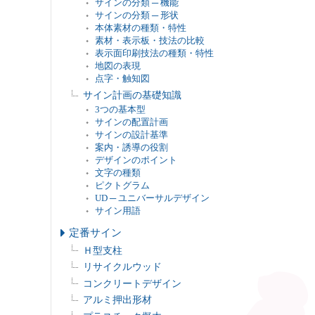
サインの分類 ─ 機能
サインの分類 ─ 形状
本体素材の種類・特性
素材・表示板・技法の比較
表示面印刷技法の種類・特性
地図の表現
点字・触知図
サイン計画の基礎知識
3つの基本型
サインの配置計画
サインの設計基準
案内・誘導の役割
デザインのポイント
文字の種類
ピクトグラム
UD ─ ユニバーサルデザイン
サイン用語
定番サイン
Ｈ型支柱
リサイクルウッド
コンクリートデザイン
アルミ押出形材