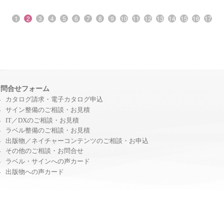
1
2
3
4
5
6
7
8
9
10
11
12
13
14
15
16
17
お問合せフォーム
カタログ請求・電子カタログ申込
サイン整備のご相談・お見積
IT／DXのご相談・お見積
ラベル整備のご相談・お見積
出版物／ネイチャーコンテンツのご相談・お申込
その他のご相談・お問合せ
ラベル・サインへの声カード
出版物への声カード