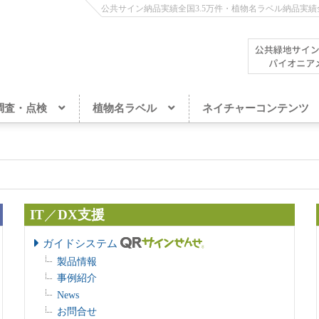
公共サイン納品実績全国3.5万件・植物名ラベル納品実績全
調査・点検
植物名ラベル
ネイチャーコンテンツ
IT
／
DX支援
ガイドシステム
製品情報
事例紹介
News
お問合せ