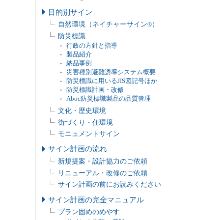
目的別サイン
自然環境（ネイチャーサイン
）
®
防災標識
行政の方針と指導
製品紹介
納品事例
災害種別避難誘導システム概要
防災標識に用いるJIS図記号ほか
防災標識計画・改修
Aboc防災標識製品の品質管理
文化・歴史環境
街づくり・住環境
モニュメントサイン
サイン計画の流れ
新規提案・設計協力のご依頼
リニューアル・改修のご依頼
サイン計画の前にお読みください
サイン計画の完全マニュアル
プラン固めのめやす