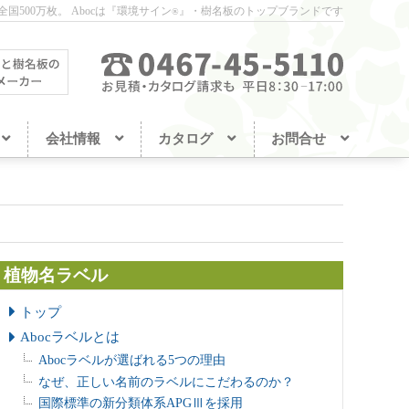
国500万枚。
Abocは『環境サイン
』・樹名板のトップブランドです
®
会社情報
カタログ
お問合せ
植物名ラベル
トップ
Abocラベルとは
Abocラベルが選ばれる5つの理由
なぜ、正しい名前のラベルにこだわるのか？
国際標準の新分類体系APGⅢを採用