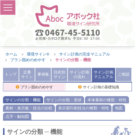
ホーム
環境サイン®
サイン計画の完全マニュアル
プラン固めのめやす
サインの分類 ─ 機能
定番
目的別
サイン計画
サイン計画
トップ
事例集
ご相談
サイン
サイン
の流れ
マニュアル
プラン固めのめやす
サイン計画の基礎知識
サインの分類：機能
サインの分類：形状
本体素材の種類・特性
素材・表示板・技法の比較
表示面印刷技法の種類・特性
地図
点字・触知図
サインの分類 ─ 機能