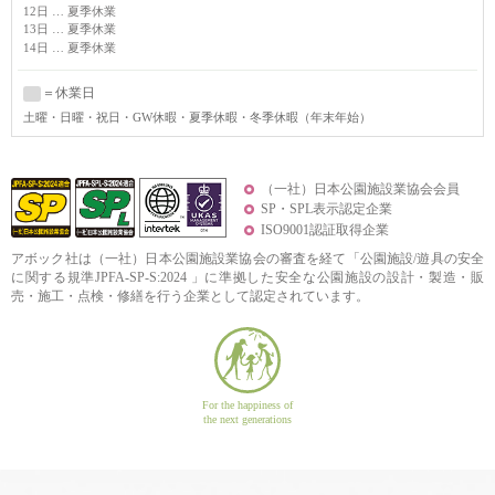
12日 … 夏季休業
13日 … 夏季休業
14日 … 夏季休業
＝休業日
土曜
・日曜・祝日・GW休暇・夏季休暇・冬季休暇（年末年始）
（一社）日本公園施設業協会会員
SP・SPL表示認定企業
ISO9001認証取得企業
アボック社は（一社）日本公園施設業協会の審査を経て「公園施設/遊具の安全
に関する規準JPFA-SP-S:2024 」に準拠した安全な公園施設の設計・製造・販
売・施工・点検・修繕を行う企業として認定されています。
For the happiness of
the next generations