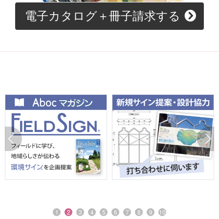
電子カタログ＋冊子請求する
1
2
3
4
5
6
7
8
9
10