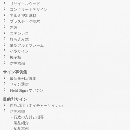
リサイクルウッド
コンクリートデザイン
アルミ押出形材
プラスチック擬木
木製
ステンレス
打ち込み式
薄型アルミフレーム
小型サイン
掲示板
防災標識
サイン事例集
最新事例写真集
サイン通信
Field Sign
マガジン
®
目的別サイン
自然環境（ネイチャーサイン
）
®
防災標識
行政の方針と指導
製品紹介
納品事例