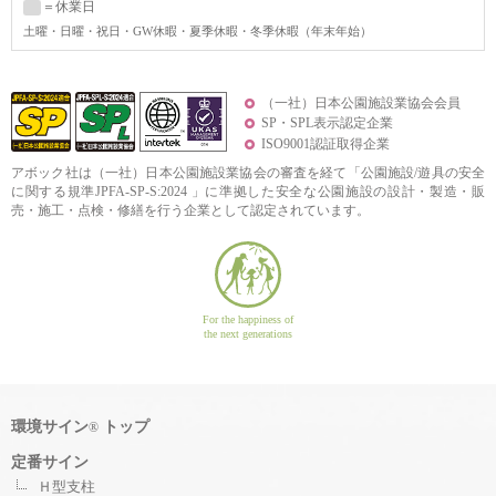
＝休業日
土曜
・日曜・祝日・GW休暇・夏季休暇・冬季休暇（年末年始）
（一社）日本公園施設業協会会員
SP・SPL表示認定企業
ISO9001認証取得企業
アボック社は（一社）日本公園施設業協会の審査を経て「公園施設/遊具の安全
に関する規準JPFA-SP-S:2024 」に準拠した安全な公園施設の設計・製造・販
売・施工・点検・修繕を行う企業として認定されています。
For the happiness of
the next generations
環境サイン
トップ
®
定番サイン
Ｈ型支柱