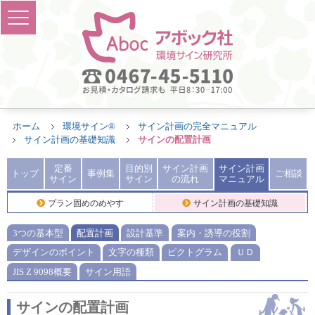
ホーム
環境サイン®
サイン計画の完全マニュアル
サイン計画の基礎知識
サインの配置計画
定番
目的別
サイン計画
サイン計画
トップ
事例集
ご相談
サイン
サイン
の流れ
マニュアル
プラン固めのめやす
サイン計画の基礎知識
3つの基本型
配置計画
設計基準
案内・誘導の役割
デザインのポイント
文字の種類
ピクトグラム
ＵＤ
JIS Z 9098概要
サイン用語
サインの配置計画