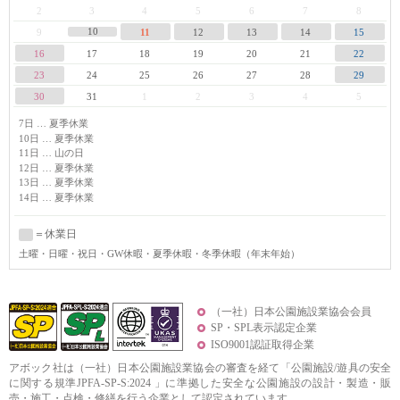
2
3
4
5
6
7
8
10
9
11
12
13
14
15
16
17
18
19
20
21
22
23
24
25
26
27
28
29
30
31
1
2
3
4
5
7日 … 夏季休業
10日 … 夏季休業
11日 … 山の日
12日 … 夏季休業
13日 … 夏季休業
14日 … 夏季休業
＝休業日
土曜
・日曜・祝日・GW休暇・夏季休暇・冬季休暇（年末年始）
（一社）日本公園施設業協会会員
SP・SPL表示認定企業
ISO9001認証取得企業
アボック社は（一社）日本公園施設業協会の審査を経て「公園施設/遊具の安全
に関する規準JPFA-SP-S:2024 」に準拠した安全な公園施設の設計・製造・販
売・施工・点検・修繕を行う企業として認定されています。