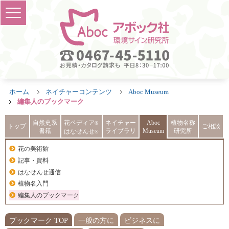
ホーム
ネイチャーコンテンツ
Aboc Museum
編集人のブックマーク
自然史系
花ペディア
ネイチャー
Aboc
植物名称
®
トップ
ご相談
書籍
ライブラリ
Museum
研究所
はなせんせ
®
花の美術館
記事・資料
はなせんせ通信
植物名入門
編集人のブックマーク
ブックマーク TOP
一般の方に
ビジネスに