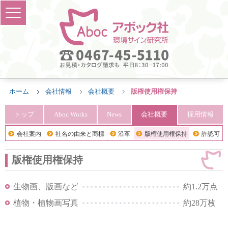
ホーム
会社情報
会社概要
版権使用権保持
トップ
Aboc Works
News
会社概要
採用情報
会社案内
社名の由来と商標
沿革
版権使用権保持
許認可
版権使用権保持
生物画、版画など
約1.2万点
植物・植物画写真
約28万枚