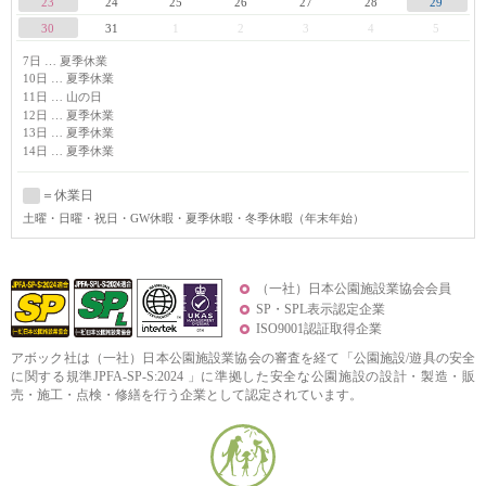
23
24
25
26
27
28
29
30
31
1
2
3
4
5
7日 … 夏季休業
10日 … 夏季休業
11日 … 山の日
12日 … 夏季休業
13日 … 夏季休業
14日 … 夏季休業
＝休業日
土曜
・日曜・祝日・GW休暇・夏季休暇・冬季休暇（年末年始）
（一社）日本公園施設業協会会員
SP・SPL表示認定企業
ISO9001認証取得企業
アボック社は（一社）日本公園施設業協会の審査を経て「公園施設/遊具の安全
に関する規準JPFA-SP-S:2024 」に準拠した安全な公園施設の設計・製造・販
売・施工・点検・修繕を行う企業として認定されています。