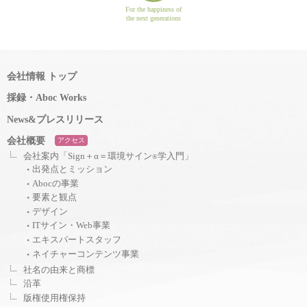
For the happiness of
the next generations
会社情報 トップ
採録・Aboc Works
News&プレスリリース
会社概要
アクセス
会社案内「Sign＋α＝環境サイン
学入門」
®
出発点とミッション
Abocの事業
要素と観点
デザイン
ITサイン・Web事業
エキスパートスタッフ
ネイチャーコンテンツ事業
社名の由来と商標
沿革
版権使用権保持