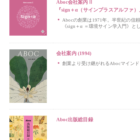
Aboc会社案内Ⅱ
『sign＋α（サインプラスアルファ）
Abocの創業は1971年。半世紀の
《sign＋α ＝環境サイン学入門》
会社案内 (1994)
創業より受け継がれるAbocマイン
Aboc出版総目録