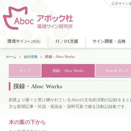
公共サイン納
環境サイン
IT
／
DX支援
サイン調査・点検
(標識)
®
ホーム
会社情報
採録・Aboc Works
トップ
採録・Aboc Works
News&プレ
採録・Aboc Works
創業より脈々と受け継がれているAbocの文化的活動の記録をま
主な新聞記事・対談・座談会・資料写真で綴る活動記録集です。
木の葉の下から