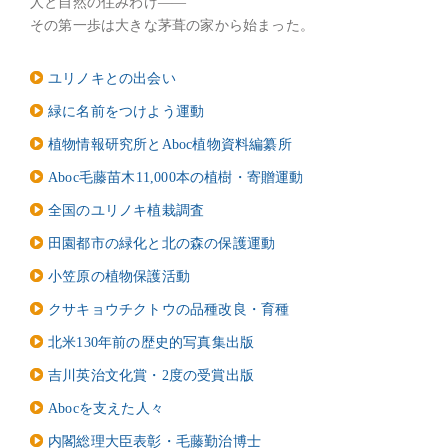
人と自然の住みわけ――
その第一歩は大きな茅葺の家から始まった。
ユリノキとの出会い
緑に名前をつけよう運動
植物情報研究所とAboc植物資料編纂所
Aboc毛藤苗木11,000本の植樹・寄贈運動
全国のユリノキ植栽調査
田園都市の緑化と北の森の保護運動
小笠原の植物保護活動
クサキョウチクトウの品種改良・育種
北米130年前の歴史的写真集出版
吉川英治文化賞・2度の受賞出版
Abocを支えた人々
内閣総理大臣表彰・毛藤勤治博士