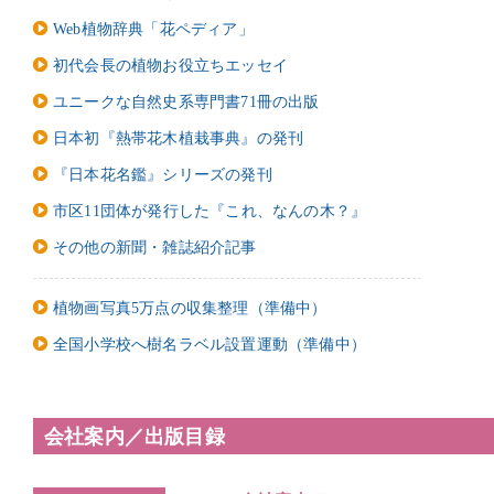
Web植物辞典「花ペディア」
初代会長の植物お役立ちエッセイ
ユニークな自然史系専門書71冊の出版
日本初
『
熱帯花木植栽事典』の発刊
『日本花名鑑』シリーズの発刊
市区11団体が発行した『これ、なんの木？』
その他の新聞・雑誌紹介記事
植物画
写真5万点の収集整理
（準備中）
全国小学校へ樹名ラベル設置運動（準備中）
会社案内／出版目録