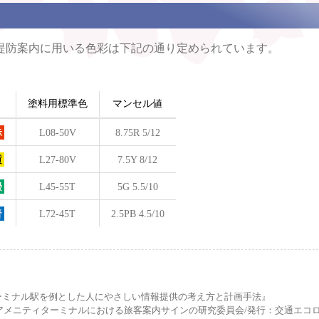
堤防案内に用いる色彩は下記の通り定められています。
塗料用標準色
マンセル値
L08-50V
8.75R 5/12
L27-80V
7.5Y 8/12
L45-55T
5G 5.5/10
L72-45T
2.5PB 4.5/10
ターミナル駅を例とした人にやさしい情報提供の考え方と計画手法』
財団アメニティターミナルにおける旅客案内サインの研究委員会/発行：交通エコ