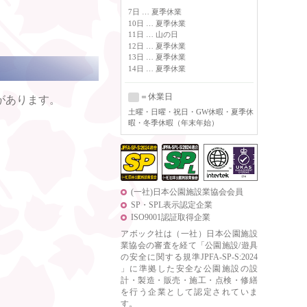
7日 … 夏季休業
10日 … 夏季休業
11日 … 山の日
12日 … 夏季休業
13日 … 夏季休業
14日 … 夏季休業
＝休業日
があります。
土曜
・日曜・祝日・GW休暇・夏季休
暇・冬季休暇（年末年始）
(一社)日本公園施設業協会会員
SP・SPL表示認定企業
ISO9001認証取得企業
アボック社は（一社）日本公園施設
業協会の審査を経て「公園施設/遊具
の安全に関する規準JPFA-SP-S:2024
」に準拠した安全な公園施設の設
計・製造・販売・施工・点検・修繕
を行う企業として認定されていま
す。