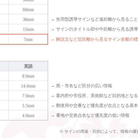
60mm
30mm
→ 矢羽型誘導サインなど遠距離から見るこ
15mm
→ サインのタイトル部や中距離から見る誘
7mm
→ 解説文など近距離から見るサイン全般の
英語
8.0mm
14.0mm
→ 県・市名など区分の広い情報
7.0mm
→ 案内所や市役所、美術館など目的地とな
5.5mm
→ 郵便局や交番など優先度が次点となる基
4.0mm
→ 番地や交差点名など優先度の低い情報
サインの用途・目的によって、情報の優