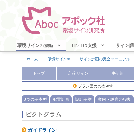
環境サイン
IT
／
DX支援
サイン調
® (標識)
ホーム
環境サイン®
サイン計画の完全マニュアル
トップ
定番
サイン
事例集
プラン固めのめやす
3つの基本型
配置計画
設計基準
案内・誘導の役割
ピクトグラム
ガイドライン