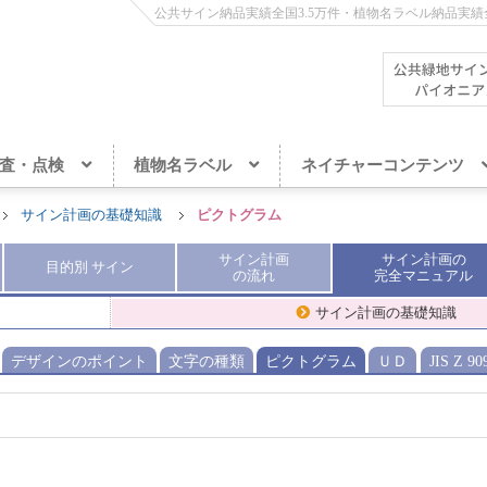
公共サイン納品実績全国3.5万件・植物名ラベル納品実績全
査・点検
植物名ラベル
ネイチャーコンテンツ
サイン計画の基礎知識
ピクトグラム
サイン計画
サイン計画
の
目的別
サイン
の流れ
完全
マニュアル
サイン計画の基礎知識
デザインのポイント
文字の種類
ピクトグラム
ＵＤ
JIS Z 9