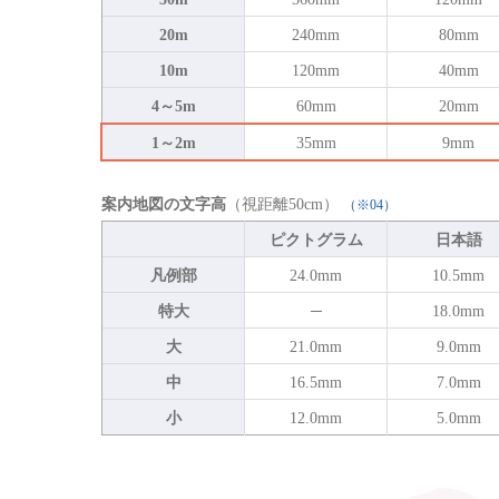
20m
240mm
80mm
10m
120mm
40mm
4～5m
60mm
20mm
1～2m
35mm
9mm
案内地図の文字高
（視距離50cm）
（※04）
ピクトグラム
日本語
凡例部
24.0mm
10.5mm
特大
─
18.0mm
大
21.0mm
9.0mm
中
16.5mm
7.0mm
小
12.0mm
5.0mm