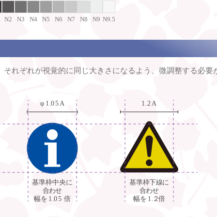
N2
N3
N4
N5
N6
N7
N8
N9
N9.5
、それぞれが視覚的に同じ大きさになるよう、微調整する必要