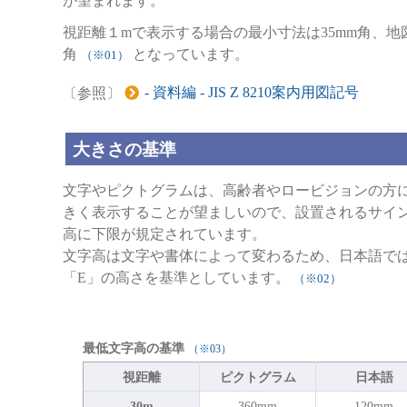
が望まれます。
視距離１mで表示する場合の最小寸法は35mm角、地
角
となっています。
（※01）
- 資料編 - JIS Z 8210案内用図記号
〔参照〕
大きさの基準
文字やピクトグラムは、高齢者やロービジョンの方
きく表示することが望ましいので、設置されるサイ
高に下限が規定されています。
文字高は文字や書体によって変わるため、日本語で
「E」の高さを基準としています。
（※02）
最低文字高の基準
（※03）
視距離
ピクトグラム
日本語
30m
360mm
120mm