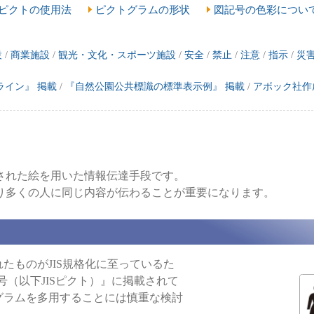
ISピクトの使用法
ピクトグラムの形状
図記号の色彩につい
設
/
商業施設
/
観光・文化・スポーツ施設
/
安全
/
禁止
/
注意
/
指示
/
災
イン』 掲載
/
『自然公園公共標識の標準表示例』 掲載
/
アボック社作
された絵を用いた情報伝達手段です。
り多くの人に同じ内容が伝わることが重要になります。
たものがJIS規格化に至っているた
記号（以下JISピクト）』に掲載されて
グラムを多用することには慎重な検討