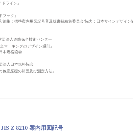
イドライン』
ドブック』
行政課/編集：標準案内用図記号普及版書籍編集委員会/協力：日本サインデザイン
行：財団法人道路保全技術センター
及び安全マーキングのデザイン通則』
人日本規格協会
財団法人日本規格協会
安全色の色度座標の範囲及び測定方法』
JIS Z 8210 案内用図記号