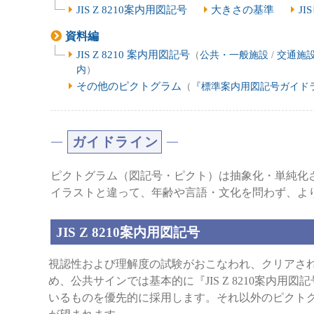
JIS Z 8210案内用図記号
大きさの基準
J
資料編
JIS Z 8210 案内用図記号
（
公共・一般施設
/
交通施
内
）
その他のピクトグラム
（
『標準案内用図記号ガイドラ
ガイドライン
ピクトグラム（図記号・ピクト）は抽象化・単純化
イラストと違って、年齢や言語・文化を問わず、よ
JIS Z 8210案内用図記号
視認性および理解度の試験がおこなわれ、クリアされ
め、公共サインでは基本的に『JIS Z 8210案内用図
いるものを優先的に採用します。それ以外のピクト