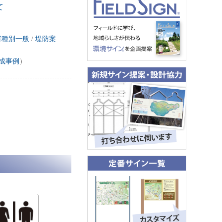
て
害種別一般
/
堤防案
成事例
）