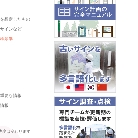
とを想定したもの
導サインなど
標準基準
る重要な情報
本情報
先度は変わります