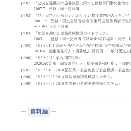
『公共交通機関の旅客施設に関する移動等円滑化整備ガ
2007.7 発行：国土交通省
『ひと目でわかるシンボルサイン 標準案内用図記号ガイ
2001.12 監修：国土交通省 総合政策局 交通消費者
ー・モビリティ財団
『地図を用いた道路案内標識ガイドブック』
2003.11 監修：国土交通省 道路局企画課/編集・発
『JIS Z 9101 図記号-安全色及び安全標識- 安全標識
2018.4 編集兼発行人：揖斐敏夫/発行所：一般財団法
『JIS Z 8210 案内用図記号』
2020.5改定版 編集兼発行人：揖斐敏夫/発行所：一般
『JIS Z 9103:2018 図記号－安全色及び安全標識－
『JIS Z 9097:2014 津波避難誘導標識システム』
『JIS Z 9098:2016 災害種別避難誘導標識システム』
資料編