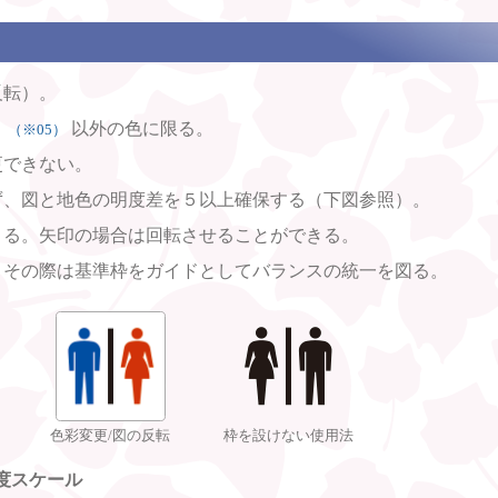
反転）。
」
以外の色に限る。
（※05）
更できない。
ず、図と地色の明度差を５以上確保する（下図参照）。
きる。矢印の場合は回転させることができる。
。その際は基準枠をガイドとしてバランスの統一を図る。
色彩変更/図の反転
枠を設けない使用法
度スケール