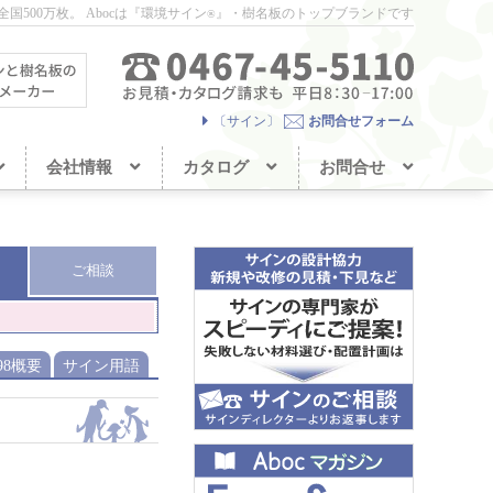
国500万枚。
Abocは『環境サイン
』・樹名板のトップブランドです
®
〔サイン〕
お問合せフォーム
会社情報
カタログ
お問合せ
ご相談
098概要
サイン用語