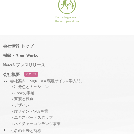
For the happiness of
the next generations
会社情報 トップ
採録・Aboc Works
News&プレスリリース
会社概要
アクセス
会社案内「Sign＋α＝環境サイン
学入門」
®
出発点とミッション
Abocの事業
要素と観点
デザイン
ITサイン・Web事業
エキスパートスタッフ
ネイチャーコンテンツ事業
社名の由来と商標