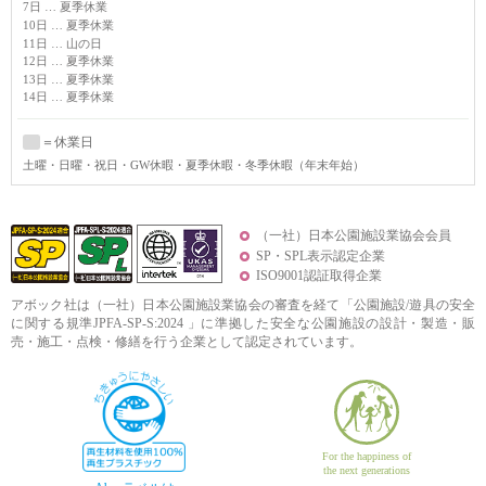
7日 … 夏季休業
10日 … 夏季休業
11日 … 山の日
12日 … 夏季休業
13日 … 夏季休業
14日 … 夏季休業
＝休業日
土曜
・日曜・祝日・GW休暇・夏季休暇・冬季休暇（年末年始）
（一社）日本公園施設業協会会員
SP・SPL表示認定企業
ISO9001認証取得企業
アボック社は（一社）日本公園施設業協会の審査を経て「公園施設/遊具の安全
に関する規準JPFA-SP-S:2024 」に準拠した安全な公園施設の設計・製造・販
売・施工・点検・修繕を行う企業として認定されています。
For the happiness of
the next generations