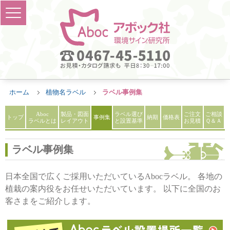
ホーム
植物名ラベル
ラベル事例集
Aboc
製品
・図面
ラベル
選び
ご注文
ご相談
トップ
事例集
納期
価格
表
ラベル
とは
レイアウト
と設置基準
お見積
Ｑ＆Ａ
ラベル事例集
日本全国で広くご採用いただいているAbocラベル。
各地の
植栽の案内役をお任せいただいています。
以下に全国のお
客さまをご紹介します。