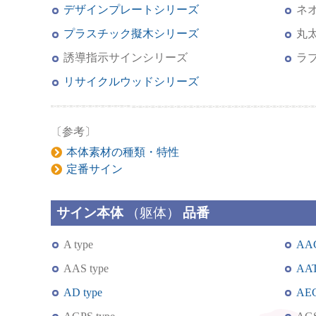
デザインプレートシリーズ
ネ
プラスチック擬木シリーズ
丸
誘導指示サインシリーズ
ラ
リサイクルウッドシリーズ
〔参考〕
本体素材の種類・特性
定番サイン
サイン本体
（躯体）
品番
A type
AAG
AAS type
AAT
AD type
AEG