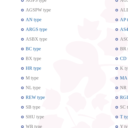
AGPS type
AGS
AGSPW type
ALB
AN type
AP 
ARGS type
AS4
ASBX type
ASO
BC type
BR 
BX type
CD 
HR type
K t
M type
MA 
NL type
NR 
REW type
RGL
SB type
SC 
SHU type
T ty
WB type
Y ty