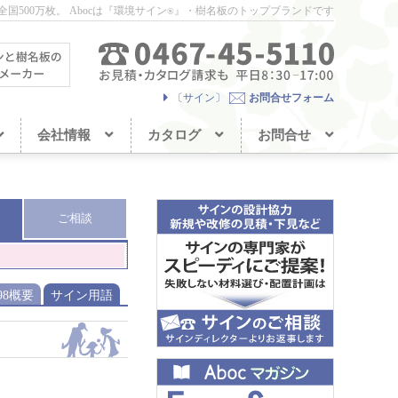
国500万枚。
Abocは『環境サイン
』・樹名板のトップブランドです
®
〔サイン〕
お問合せフォーム
会社情報
カタログ
お問合せ
ご相談
098概要
サイン用語