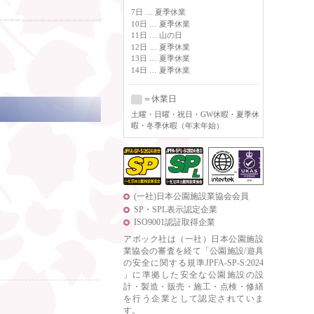
7日 … 夏季休業
10日 … 夏季休業
11日 … 山の日
12日 … 夏季休業
13日 … 夏季休業
14日 … 夏季休業
＝休業日
土曜
・日曜・祝日・GW休暇・夏季休
暇・冬季休暇（年末年始）
(一社)日本公園施設業協会会員
SP・SPL表示認定企業
ISO9001認証取得企業
アボック社は（一社）日本公園施設
業協会の審査を経て「公園施設/遊具
の安全に関する規準JPFA-SP-S:2024
」に準拠した安全な公園施設の設
計・製造・販売・施工・点検・修繕
を行う企業として認定されていま
す。