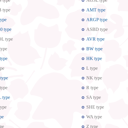
 type
AGSL type
 type
AMT type
type
ARGP type
0 type
ASBD type
L type
AVR type
type
BW type
type
HK type
ype
L type
type
NK type
type
R type
 type
SA type
type
SHE type
pe
WA type
pe
Z type