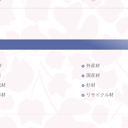
F
外産材
板
国産材
成材
杉材
杉材
リサイクル材