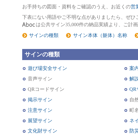
お手持ちの図面・資料をご確認のうえ、お近くの
営
下表にない用語やご不明な点がありましたら、ぜひ
は公共サイン35,000件の納品実績より、
サインの種類
サイン本体（躯体）名称
サインの種類
遊び場安全サイン
案
音声サイン
解
QRコードサイン
Q
掲示サイン
自
注意サイン
町
展望サイン
ネ
文化財サイン
防