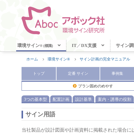
環境サイン
IT
／
DX支援
サイン調
® (標識)
ホーム
環境サイン®
サイン計画の完全マニュアル
トップ
定番
サイン
事例集
プラン固めのめやす
3つの基本型
配置計画
設計基準
案内・誘導の役割
サイン用語
当社製品が設計図面や計画資料に掲載された場合に