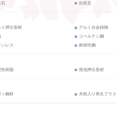
造石
自然石
ルミ押出形材
アルミ合金鋳物
物
コールテン鋼
テンレス
耐侯性鋼
候性樹脂
発泡押出形材
材＋鋼材
木粉入り再生プラス