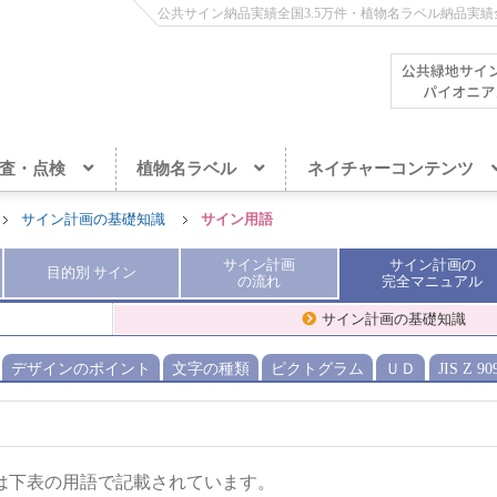
公共サイン納品実績全国3.5万件・植物名ラベル納品実績全
査・点検
植物名ラベル
ネイチャーコンテンツ
サイン計画の基礎知識
サイン用語
サイン計画
サイン計画
の
目的別
サイン
の流れ
完全
マニュアル
サイン計画の基礎知識
デザインのポイント
文字の種類
ピクトグラム
ＵＤ
JIS Z 9
は下表の用語で記載されています。