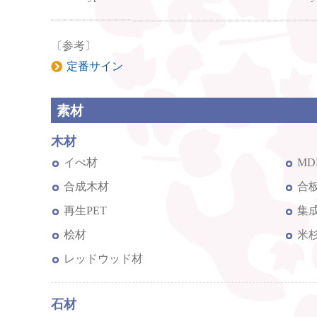
〔参考〕
定番サイン
素材
木材
イぺ材
MD
合成木材
合
再生PET
集
桧材
米
レッドウッド材
石材