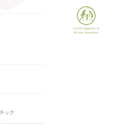
For the happiness of
the next generations
チック