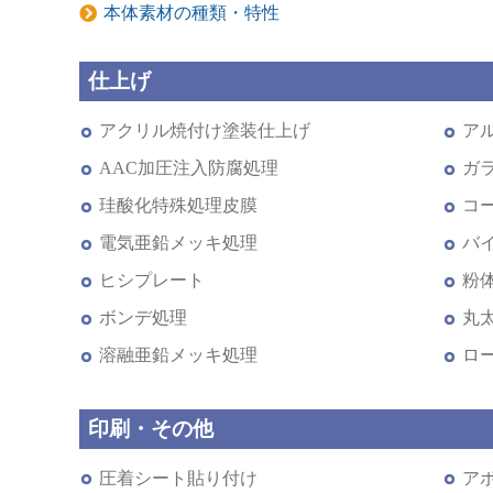
本体素材の種類・特性
仕上げ
アクリル焼付け塗装仕上げ
ア
AAC加圧注入防腐処理
ガ
珪酸化特殊処理皮膜
コ
電気亜鉛メッキ処理
バ
ヒシプレート
粉
ボンデ処理
丸
溶融亜鉛メッキ処理
ロ
印刷・その他
圧着シート貼り付け
ア