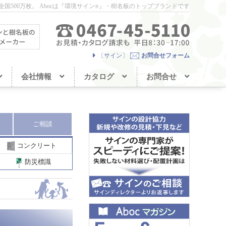
国500万枚。
Abocは『環境サイン
』・樹名板のトップブランドです
®
〔サイン〕
お問合せフォーム
会社情報
カタログ
お問合せ
ご相談
コンクリート
防災標識