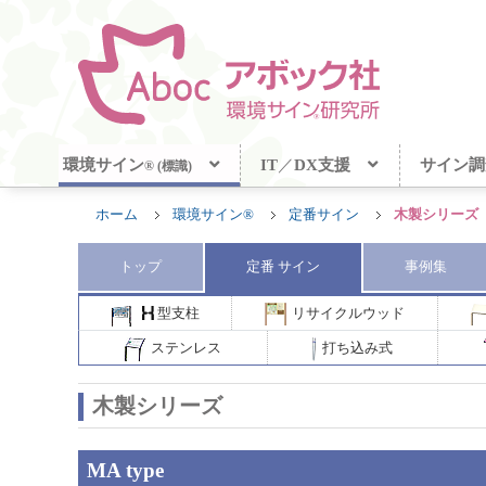
環境サイン
IT
／
DX支援
サイン調
® (標識)
ホーム
環境サイン®
定番サイン
木製シリーズ
トップ
定番
サイン
事例集
型支柱
リサイクルウッド
ステンレス
打ち込み式
木製シリーズ
MA type