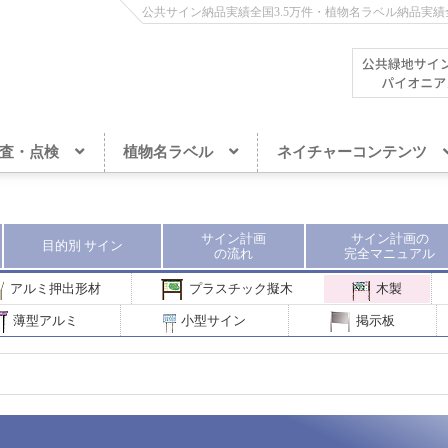
公共サイン納品実績全国3.5万件・植物名ラベル納品実績全
査・点検
植物名ラベル
ネイチャーコンテンツ
サイン計画
サイン計画
の
目的別
サイン
の流れ
完全
マニュアル
アルミ押出形材
プラスチック擬木
木製
薄型アルミ
小型サイン
掲示板