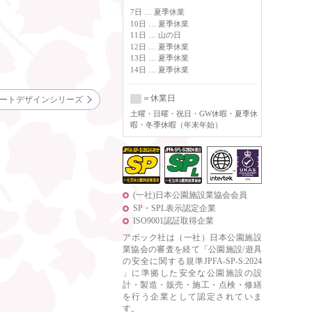
7日 … 夏季休業
10日 … 夏季休業
11日 … 山の日
12日 … 夏季休業
13日 … 夏季休業
14日 … 夏季休業
＝休業日
ートデザインシリーズ
土曜
・日曜・祝日・GW休暇・夏季休
暇・冬季休暇（年末年始）
(一社)日本公園施設業協会会員
SP・SPL表示認定企業
ISO9001認証取得企業
アボック社は（一社）日本公園施設
業協会の審査を経て「公園施設/遊具
の安全に関する規準JPFA-SP-S:2024
」に準拠した安全な公園施設の設
計・製造・販売・施工・点検・修繕
を行う企業として認定されていま
す。