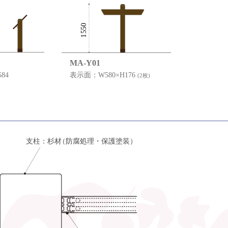
MA-Y01
84
表示面：W580×H176
(2枚)