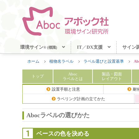
環境サイン
IT
／
DX支援
サイン
® (標識)
ホーム
植物名ラベル
ラベル選びと設置基準
A
Aboc
製品
・図面
トップ
ラベル
とは
レイアウト
設置手順と注意
耐
ラベリング計画の立てかた
Abocラベルの選びかた
ベースの色を決める