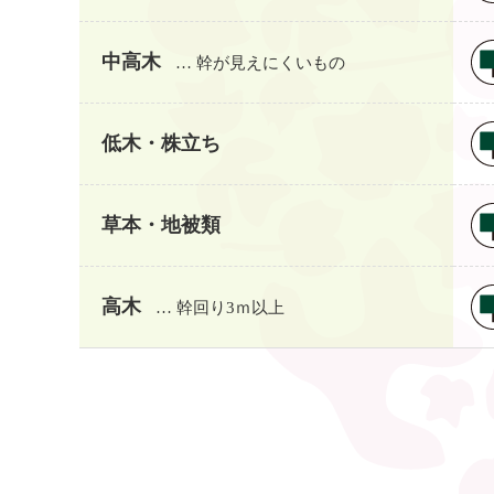
中高木
… 幹が見えにくいもの
低木・株立ち
草本・地被類
高木
… 幹回り3ｍ以上