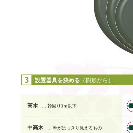
設置器具を決める
（樹形から）
高木
… 幹回り3ｍ以下
中高木
… 幹がはっきり見えるもの