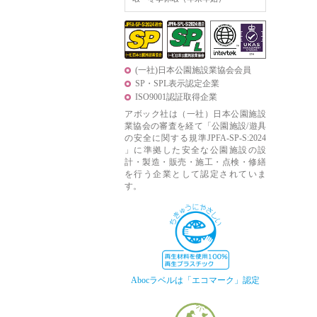
(一社)日本公園施設業協会会員
SP・SPL表示認定企業
ISO9001認証取得企業
アボック社は（一社）日本公園施設
業協会の審査を経て「公園施設/遊具
の安全に関する規準JPFA-SP-S:2024
」に準拠した安全な公園施設の設
計・製造・販売・施工・点検・修繕
を行う企業として認定されていま
す。
Abocラベルは「エコマーク」認定