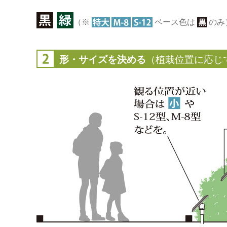
（※
ベース色は
のみ
形・サイズを決める
（植栽位置に応じ