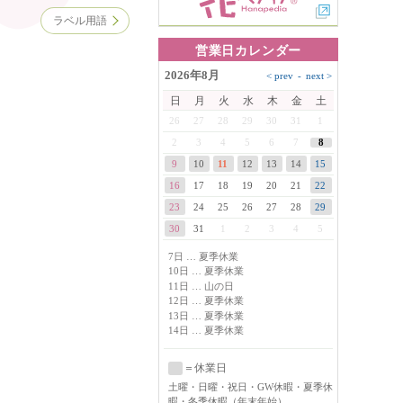
ラベル用語
営業日カレンダー
2026年8月
日
月
火
水
木
金
土
26
27
28
29
30
31
1
8
2
3
4
5
6
7
9
10
11
12
13
14
15
16
17
18
19
20
21
22
23
24
25
26
27
28
29
30
31
1
2
3
4
5
7日 … 夏季休業
10日 … 夏季休業
11日 … 山の日
12日 … 夏季休業
13日 … 夏季休業
14日 … 夏季休業
＝休業日
土曜
・日曜・祝日・GW休暇・夏季休
暇・冬季休暇（年末年始）