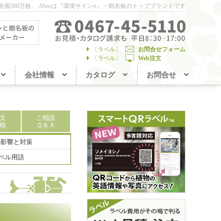
国500万枚。
Abocは『環境サイン
』・樹名板のトップブランドです
®
〔ラベル〕
お問合せフォーム
〔ラベル〕
Web注文
会社情報
カタログ
お問合せ
文
ご相談
積
Ｑ＆Ａ
の影響と対策
ベル用語