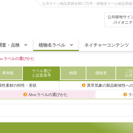
公共サイン納品実績全国3.5万件・植物名ラベル納品実績全
調査・点検
植物名ラベル
ネイチャーコンテンツ
bocラベルの選びかた
ラベル
選び
ご注
事例集
納期
価格
表
と設置基準
お見
候性素材の特性・形状
異常気象の製品耐候性へ
Abocラベルの選びかた
ラ