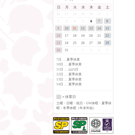
日
月
火
水
木
金
土
26
27
28
29
30
31
1
6
2
3
4
5
7
8
9
10
11
12
13
14
15
16
17
18
19
20
21
22
23
24
25
26
27
28
29
30
31
1
2
3
4
5
7日 … 夏季休業
10日 … 夏季休業
11日 … 山の日
12日 … 夏季休業
13日 … 夏季休業
14日 … 夏季休業
＝休業日
土曜
・日曜・祝日・GW休暇・夏季休
暇・冬季休暇（年末年始）