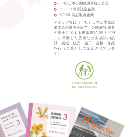
(一社)日本公園施設業協会会員
SP・SPL表示認定企業
ISO9001認証取得企業
アボック社は（一社）日本公園施設
業協会の審査を経て「公園施設/遊具
の安全に関する規準JPFA-SP-S:2024
」に準拠した安全な公園施設の設
計・製造・販売・施工・点検・修繕
を行う企業として認定されていま
す。
For the happiness of
the next generations