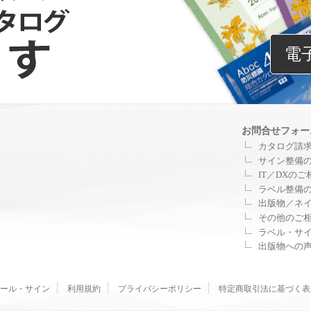
電
お問合せフォー
カタログ請
サイン整備
IT／DXの
ラベル整備
出版物／ネ
その他のご
ラベル・サ
出版物への
ール・サイン
利用規約
プライバシーポリシー
特定商取引法に基づく表