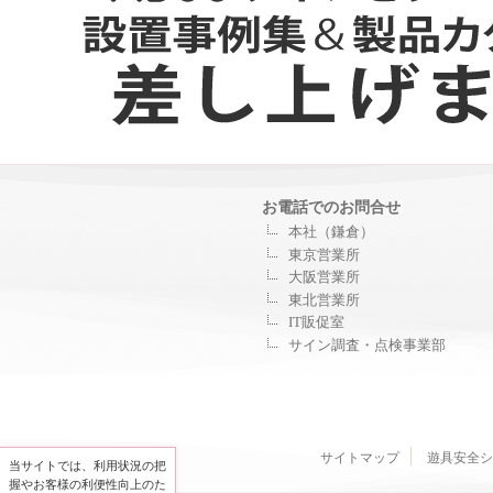
お電話でのお問合せ
本社（鎌倉）
東京営業所
大阪営業所
東北営業所
IT販促室
サイン調査・点検事業部
サイトマップ
遊具安全シ
当サイトでは、利用状況の把
握やお客様の利便性向上のた