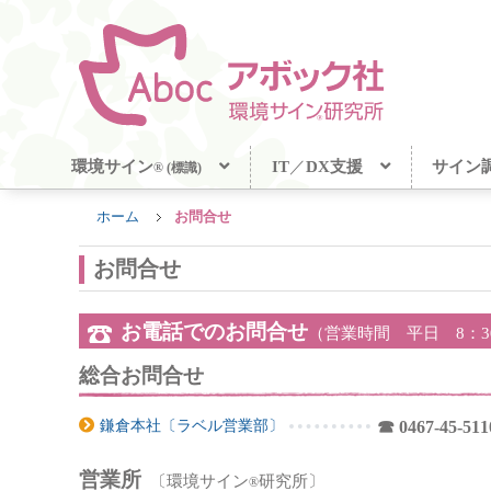
環境サイン
IT
／
DX支援
サイン
® (標識)
ホーム
お問合せ
お問合せ
お電話でのお問合せ
（営業時間 平日 8：30
総合お問合せ
鎌倉本社〔ラベル営業部〕
☎ 0467-45-511
営業所
〔環境サイン
研究所〕
®