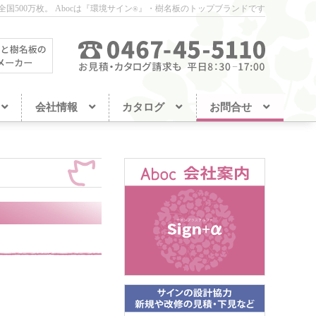
国500万枚。
Abocは『環境サイン
』・樹名板のトップブランドです
®
会社情報
カタログ
お問合せ