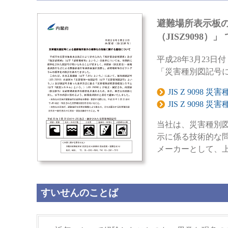
避難場所表示板の
（JISZ9098）
平成28年3月23
「災害種別図記号
JIS Z 90
JIS Z 909
当社は、災害種別図
示に係る技術的な問
メーカーとして、
すいせんのことば