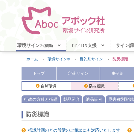
環境サイン
IT
／
DX支援
サイン調
® (標識)
ホーム
環境サイン®
目的別サイン
防災標識
トップ
定番
サイン
事例集
自然環境
防災標識
行政の方針と指導
製品紹介
納品事例
災害種別避難
防災標識
標識計画のどの段階のご相談にも対応いたします