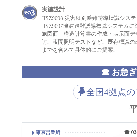
実施設計
JISZ9098 災害種別避難誘導標識シス
JISZ9097津波避難誘導標識システム
施図面・構造計算書の作成・表示面デ
討。夜間照明テストなど。既存標識の
までを含めて具体的にご提案。
☎ お急
全国4拠点
平
☎ 03
東京営業所