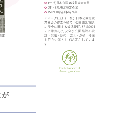
(一社)日本公園施設業協会会員
SP・SPL表示認定企業
ISO9001認証取得企業
アボック社は（一社）日本公園施設
業協会の審査を経て「公園施設/遊具
の安全に関する規準JPFA-SP-S:2024
」に準拠した安全な公園施設の設
計・製造・販売・施工・点検・修繕
記事
を行う企業として認定されていま
す。
For the happiness of
the next generations
とが