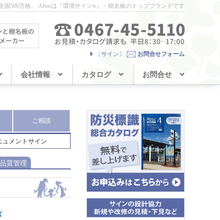
国500万枚。
Abocは『環境サイン
』・樹名板のトップブランドです
®
〔サイン〕
お問合せフォーム
会社情報
カタログ
お問合せ
ご相談
ニュメントサイン
品質管理
ば