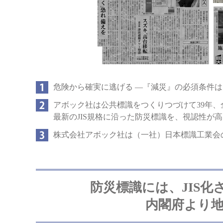
危険から確実に逃げる ―『減災』の必須条件は
アボック社は公共標識をつくりつづけて39年、
最新のJIS規格に沿った防災標識を、視認性が
株式会社アボック社は（一社）日本標識工業会
防災標識には、JIS化
内閣府より