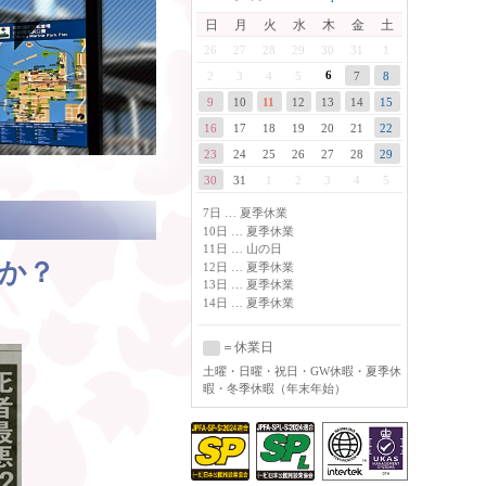
日
月
火
水
木
金
土
26
27
28
29
30
31
1
6
2
3
4
5
7
8
9
10
11
12
13
14
15
16
17
18
19
20
21
22
23
24
25
26
27
28
29
30
31
1
2
3
4
5
7日 … 夏季休業
10日 … 夏季休業
11日 … 山の日
すか？
12日 … 夏季休業
13日 … 夏季休業
14日 … 夏季休業
＝休業日
土曜
・日曜・祝日・GW休暇・夏季休
暇・冬季休暇（年末年始）