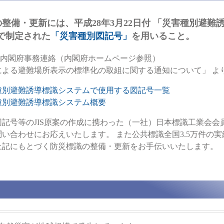
整備・更新には、平成28年3月22日付 「災害種別避難
」 で制定された
「災害種別図記号」
を用いること。
日付 内閣府事務連絡（内閣府ホームページ参照）
による避難場所表示の標準化の取組に関する通知について」 よ
98 災害種別避難誘導標識システムで使用する図記号一覧
8 災害種別避難誘導標識システム概要
記号等のJIS原案の作成に携わった（一社）日本標識工業会会
い合わせにお応えいたします。 また公共標識全国3.5万件の
上記にもとづく防災標識の整備・更新をお手伝いいたします。