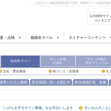
公共サイン納品実績全国3.5万件・植物名ラベル納品実績全
査・点検
植物名ラベル
ネイチャーコンテンツ
サイン計画
サイン計画
の
目的別
サイン
の流れ
完全
マニュアル
文化・歴史環境
街づくり・住環境
モ
誘導システム概要
防災標識に用いる図記号
防災標識計画・改修
「いのちを守るサイン整備」をお手伝いします
すいせんのこと