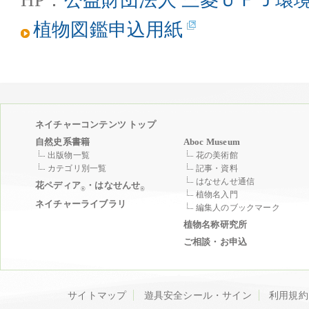
HP：
公益財団法人 三菱ＵＦＪ環
植物図鑑申込用紙
ネイチャーコンテンツ トップ
自然史系書籍
Aboc Museum
出版物一覧
花の美術館
カテゴリ別一覧
記事・資料
はなせんせ通信
花ペディア
・はなせんせ
®
®
植物名入門
ネイチャーライブラリ
編集人のブックマーク
植物名称研究所
ご相談・お申込
サイトマップ
遊具安全シール・サイン
利用規約