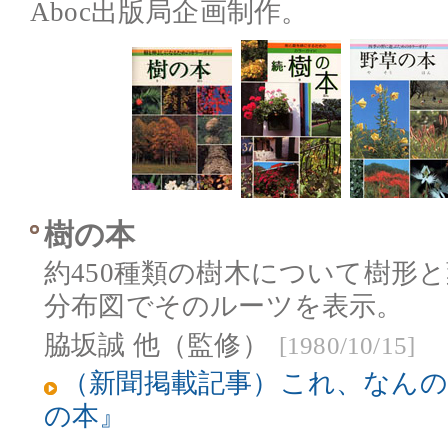
Aboc出版局企画制作。
樹の本
約450種類の樹木について樹形
分布図でそのルーツを表示。
脇坂誠 他（監修）
[1980/10/15]
（新聞掲載記事）これ、なんの
の本』