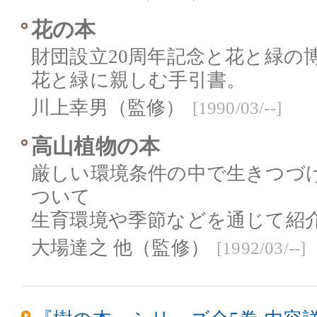
花の本
財団設立20周年記念と花と緑の
花と緑に親しむ手引書。
川上幸男（監修）
[1990/03/--]
高山植物の本
厳しい環境条件の中で生きつづけ
ついて
生育環境や季節などを通じて紹
大場達之 他（監修）
[1992/03/--]