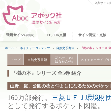
公共サイン納
環境サイン
IT
／
DX支援
サイン調査・点検
(標識)
®
ホーム
ネイチャーコンテンツ
自然史系書籍
『樹の本』シリーズ 全
花ペディア
®
トップ
自然史系書籍
ネイチャーライブラ
はなせんせ
®
『樹の本』シリーズ 全5巻 紹介
山野、庭、公園の樹と仲よしになるためのポケッ
160万部発行。
三菱ＵＦＪ環境財
として発行するポケット図鑑。