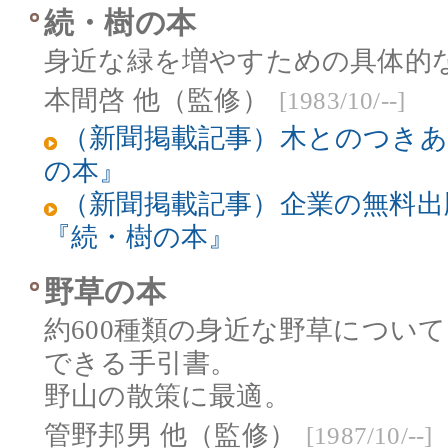
続・樹の本
身近な緑を増やすための具体的
本間啓 他（監修）
[1983/10/--]
（新聞掲載記事）木とのつきあ
の本』
（新聞掲載記事）企業の無料出
『続・樹の本』
野草の本
約600種類の身近な野草につい
できる手引書。
野山の散策に最適。
管野邦男 他（監修）
[1987/10/--]