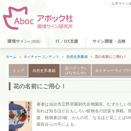
公共サイン納
環境サイン
IT
／
DX支援
サイン調査・点検
(標識)
®
ホーム
ネイチャーコンテンツ
自然史系書籍
花の名前にご用心！
花ペディア
®
トップ
自然史系書籍
ネイチャーライブラ
はなせんせ
®
花の名前にご用心！
著者は仙台市立野草園初代名物園長。むずかしい
知れば知るほどおもしろい植物名の語源を満載。世
篇、植物童話9篇、かんの式「なるほど花ことば6
園長自らの手による。