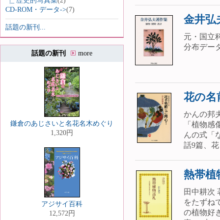
|_ 歴史的写真集
(2)
CD-ROM・データ->
(7)
金井弘
話題の新刊...
元・国立科
分布デー
話題の新刊
more
花の名
かんの邦夫
鎌倉のあじさいと名花名木めぐり
「植物感
1,320円
んの式「な
話9篇、花こ
熱帯植
田中耕次 
をたずね
アジサイ百科
の植物好
12,572円