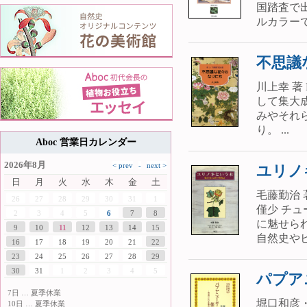
国踏査で
ルカラーで
不思議
川上幸 著
して集大
みやそれ
り。 ...
Aboc 営業日カレンダー
2026年8月
ユリノ
日
月
火
水
木
金
土
毛藤勤治 
26
27
28
29
30
31
1
僅少 チ
2
3
4
5
6
7
8
に魅せら
9
10
11
12
13
14
15
自然史やヒ
16
17
18
19
20
21
22
23
24
25
26
27
28
29
30
31
1
2
3
4
5
パプア
7日 … 夏季休業
堀口和彦・
10日 … 夏季休業