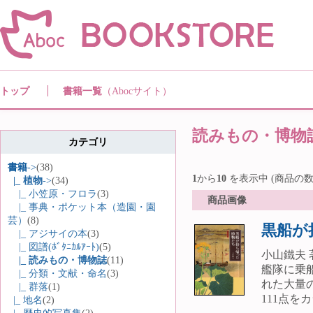
トップ
書籍一覧
（Abocサイト）
読みもの・博物
カテゴリ
書籍
->
(38)
1
から
10
を表示中 (商品の数
|_ 植物
->
(34)
|_ 小笠原・フロラ
(3)
商品画像
|_ 事典・ポケット本（造園・園
芸）
(8)
黒船が
|_ アジサイの本
(3)
|_ 図譜(ﾎﾞﾀﾆｶﾙｱｰﾄ)
(5)
小山鐵夫 
|_ 読みもの・博物誌
(11)
艦隊に乗
|_ 分類・文献・命名
(3)
れた大量
|_ 群落
(1)
111点をカ
|_ 地名
(2)