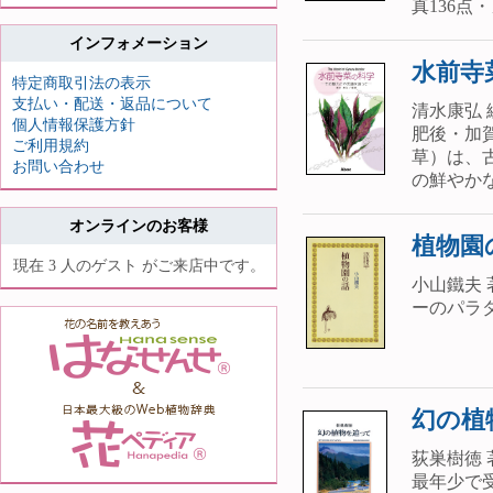
真136点・
インフォメーション
水前寺
特定商取引法の表示
支払い・配送・返品について
清水康弘 編
個人情報保護方針
肥後・加
ご利用規約
草）は、
お問い合わせ
の鮮やかな
オンラインのお客様
植物園
現在 3 人のゲスト がご来店中です。
小山鐵夫 
ーのパラダ
幻の植
荻巣樹徳 著
最年少で