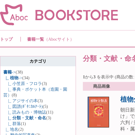
トップ
書籍一覧
（Abocサイト）
分類・文献・命
カテゴリ
書籍
->
(38)
1
から
3
を表示中 (商品の数
|_ 植物
->
(34)
|_ 小笠原・フロラ
(3)
商品画像
|_ 事典・ポケット本（造園・園
芸）
(8)
植物
|_ アジサイの本
(3)
|_ 図譜(ﾎﾞﾀﾆｶﾙｱｰﾄ)
(5)
朝日新
|_ 読みもの・博物誌
(11)
け」で
|_ 分類・文献・命名
(3)
六判 /
|_ 群落
(1)
科・属
|_ 地名
(2)