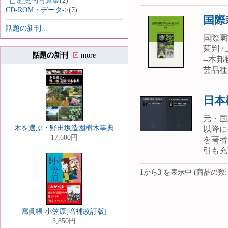
|_ 歴史的写真集
(2)
CD-ROM・データ->
(7)
国際
話題の新刊...
国際園
菊判 
話題の新刊
more
--本
芸品種
日本
元・国
木を選ぶ・野田坂造園樹木事典
以降に
17,600円
を著者
引も充
1
から
3
を表示中 (商品の数
寫眞帳 小笠原[増補改訂版]
3,850円