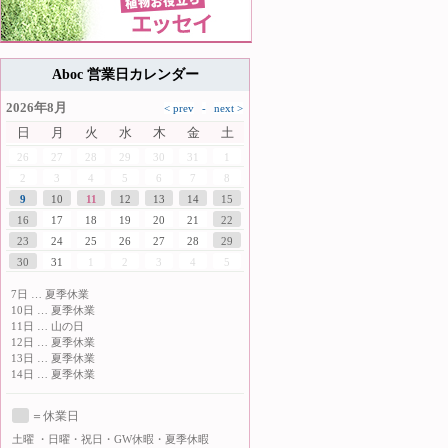
Aboc 営業日カレンダー
2026年8月
日
月
火
水
木
金
土
26
27
28
29
30
31
1
2
3
4
5
6
7
8
9
10
11
12
13
14
15
16
17
18
19
20
21
22
23
24
25
26
27
28
29
30
31
1
2
3
4
5
7日 … 夏季休業
10日 … 夏季休業
11日 … 山の日
12日 … 夏季休業
13日 … 夏季休業
14日 … 夏季休業
＝休業日
土曜
・日曜・祝日・GW休暇・夏季休暇