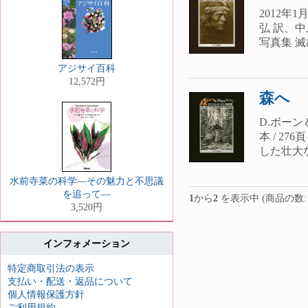
2012年1
弘 訳、中
写真集 
アジサイ百科
12,572円
森へ
D.ボーン
本 / 2
した壮大
水前寺菜の科学—その魅力と不思議
を追って—
1
から
2
を表示中 (商品の数
3,520円
インフォメーション
特定商取引法の表示
支払い・配送・返品について
個人情報保護方針
ご利用規約