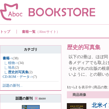
トップ
書籍一覧
（Abocサイト）
歴史的写真集
カテゴリ
以下の2冊は、ほぼ
書籍
->
(38)
各メディアでも取上げられて
|_ 植物->
(34)
|_ 地名
(2)
それぞれの出版の根
|_ 歴史的写真集
(2)
いように、との願い
CD-ROM・データ->
(7)
話題の新刊...
1
から
2
を表示中 (商品の数
商品画像
話題の新刊
more
北米イン