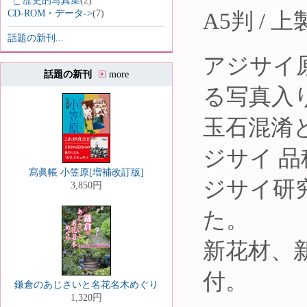
|_ 歴史的写真集
(2)
CD-ROM・データ->
(7)
A5判 / 
話題の新刊...
アジサイ原
話題の新刊
more
る写真入
玉石混淆
ジサイ 
寫眞帳 小笠原[増補改訂版]
ジサイ研
3,850円
た。
新花材、
付。
鎌倉のあじさいと名花名木めぐり
1,320円