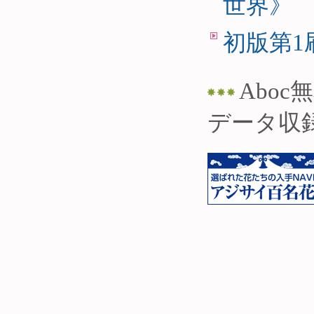
世界》
初版第1
Abo
データ収