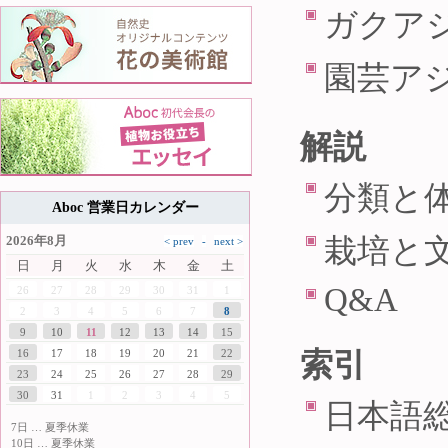
ガクアジ
園芸アジ
解説
分類と
Aboc 営業日カレンダー
栽培と
2026年8月
日
月
火
水
木
金
土
Q&A
26
27
28
29
30
31
1
2
3
4
5
6
7
8
9
10
11
12
13
14
15
索引
16
17
18
19
20
21
22
23
24
25
26
27
28
29
30
31
1
2
3
4
5
日本語
7日 … 夏季休業
10日 … 夏季休業