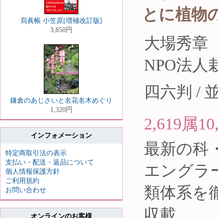
とに植物
寫眞帳 小笠原[増補改訂版]
3,850円
大場秀章
NPO法
四六判 / 並
鎌倉のあじさいと名花名木めぐり
1,320円
2,619
インフォメーション
最新の科
特定商取引法の表示
支払い・配送・返品について
エングラ
個人情報保護方針
ご利用規約
類体系を徹底
お問い合わせ
収載。
オンラインのお客様