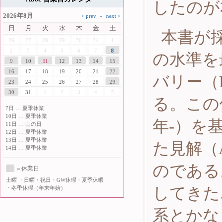
したのが
2026年8月
日
月
火
水
木
金
土
本書が
26
27
28
29
30
31
1
2
3
4
5
6
7
8
の水準を
9
10
11
12
13
14
15
16
17
18
19
20
21
22
バリー（D.
23
24
25
26
27
28
29
30
31
1
2
3
4
5
る。この体
7日 … 夏季休業
10日 … 夏季休業
年-）を
11日 … 山の日
12日 … 夏季休業
13日 … 夏季休業
た見解（
14日 … 夏季休業
のである
＝休業日
土曜
・日曜・祝日・GW休暇・夏季休暇
してきたエ
・冬季休暇（年末年始）
系とかな