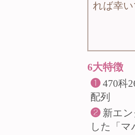
れば幸い
6大特徴
❶
470科
配列
❷
新エン
した「マバ