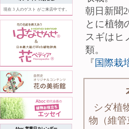
朝日新聞2
現在 3 人のゲスト がご来店中です。
とに植物
スギはヒ
類。
『
国際栽
シダ植
物（維管
Aboc 営業日カレンダー