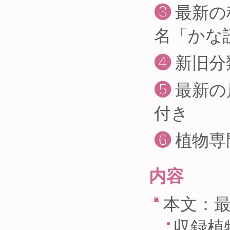
❸
最新の
名「かな
❹
新旧分
❺
最新の
付き
❻
植物専
内容
本文：
収録植物