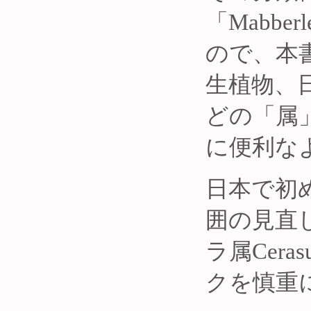
「Mabber
ので、本
生植物、
どの「属
に便利な
日本で初
囲の見直し
ラ属Cer
クを慎重