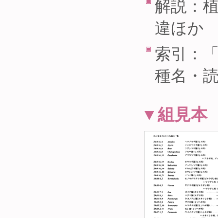
解説：
違ほか
索引：
種名・
▼組見本