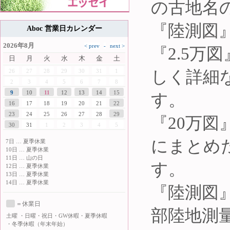
の古地名
『陸測図
Aboc 営業日カレンダー
2026年8月
『2.5
日
月
火
水
木
金
土
しく詳細な
26
27
28
29
30
31
1
2
3
4
5
6
7
8
9
10
11
12
13
14
15
す。
16
17
18
19
20
21
22
23
24
25
26
27
28
29
『20万
30
31
1
2
3
4
5
にまとめた
7日 … 夏季休業
10日 … 夏季休業
11日 … 山の日
す。
12日 … 夏季休業
13日 … 夏季休業
14日 … 夏季休業
『陸測図
＝休業日
部陸地測
土曜
・日曜・祝日・GW休暇・夏季休暇
・冬季休暇（年末年始）