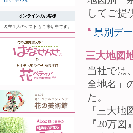
してご提
オンラインのお客様
現在 1 人のゲスト がご来店中です。
県別デ
三大地図
当社では
全地名」
た。
「三大地図
『20万