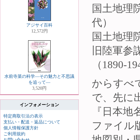
国土地理院
代）
アジサイ百科
12,572円
国土地理院
旧陸軍参
（1890-1
水前寺菜の科学—その魅力と不思議
からすべ
を追って—
3,520円
で、先に
インフォメーション
『日本地名
特定商取引法の表示
支払い・配送・返品について
ファイル
個人情報保護方針
ご利用規約
地図別・
お問い合わせ