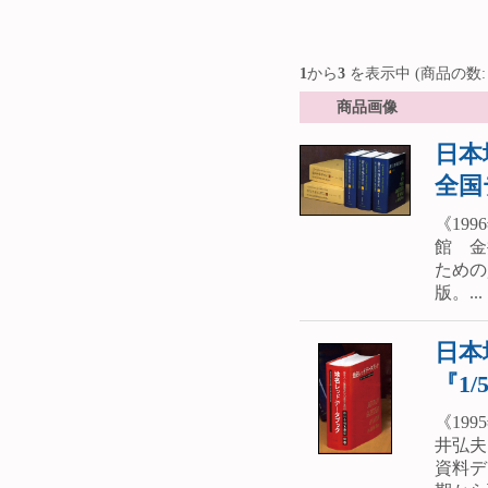
1
から
3
を表示中 (商品の数
商品画像
日本
全国
《19
館 金
ための
版。...
日本
『1
《19
井弘夫
資料デ