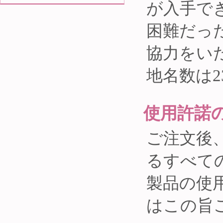
が入手で
困難だっ
協力をい
地名数は23
使用許諾
ご注文後
るすべて
製品の使
はこの旨