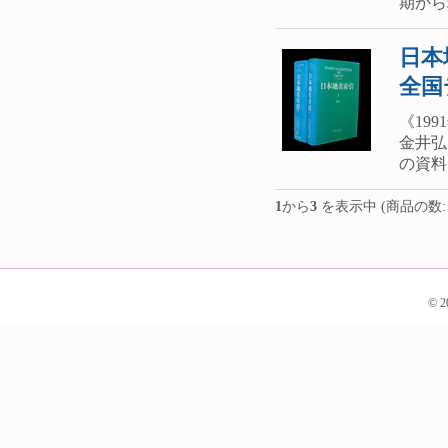
期から
日本
全国
《19
金井弘
の資料
1
から
3
を表示中 (商品の数
© 2