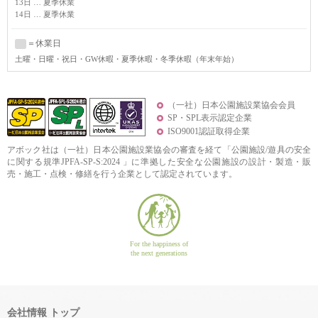
13日 … 夏季休業
14日 … 夏季休業
＝休業日
土曜
・日曜・祝日・GW休暇・夏季休暇・冬季休暇（年末年始）
（一社）日本公園施設業協会会員
SP・SPL表示認定企業
ISO9001認証取得企業
アボック社は（一社）日本公園施設業協会の審査を経て「公園施設/遊具の安全
に関する規準JPFA-SP-S:2024 」に準拠した安全な公園施設の設計・製造・販
売・施工・点検・修繕を行う企業として認定されています。
For the happiness of
the next generations
会社情報 トップ