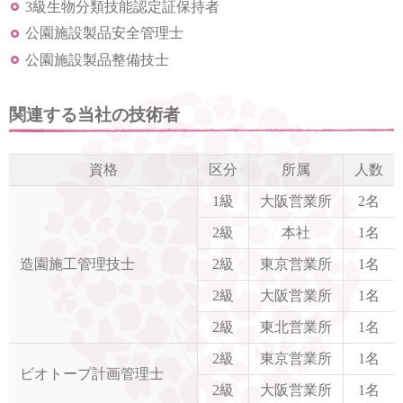
3級生物分類技能認定証保持者
公園施設製品安全管理士
公園施設製品整備技士
関連する当社の技術者
資格
区分
所属
人数
1級
大阪営業所
2名
2級
本社
1名
造園施工管理技士
2級
東京営業所
1名
2級
大阪営業所
1名
2級
東北営業所
1名
2級
東京営業所
1名
ビオトープ計画管理士
2級
大阪営業所
1名