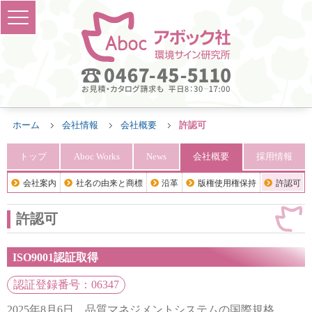
ホーム
会社情報
会社概要
許認可
トップ
Aboc Works
News
会社概要
採用情報
会社案内
社名の由来と商標
沿革
版権使用権保持
許認可
許認可
ISO9001認証取得
認証登録番号：06347
2025年8月6日、品質マネジメントシステムの国際規格