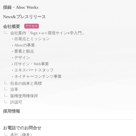
採録・Aboc Works
News&プレスリリース
会社概要
アクセス
会社案内「Sign＋α＝環境サイン
学入門」
®
出発点とミッション
Abocの事業
要素と観点
デザイン
ITサイン・Web事業
エキスパートスタッフ
ネイチャーコンテンツ事業
社名の由来と商標
沿革
版権使用権保持
許認可
採用情報
お電話でのお問合せ
本社（鎌倉）