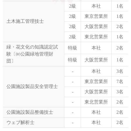
2級
本社
1名
2級
東京営業所
1名
土木施工管理技士
2級
大阪営業所
2名
2級
東北営業所
1名
緑・花文化の知識認定試
特級
本社
2名
験〔㈶公園緑地管理財
特級
大阪営業所
1名
団〕
-
本社
3名
-
東京営業所
7名
公園施設製品安全管理士
-
大阪営業所
3名
-
東北営業所
2名
公園施設製品整備技士
-
本社
2名
ウェブ解析士
-
本社
2名