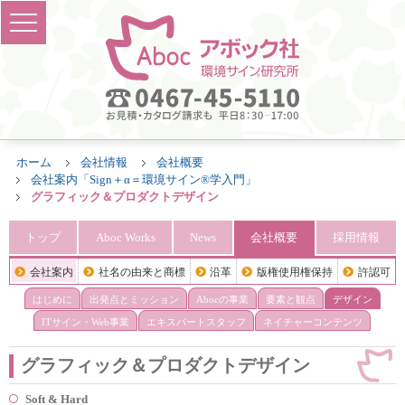
ホーム
会社情報
会社概要
会社案内「Sign＋α＝環境サイン®学入門」
グラフィック＆プロダクトデザイン
トップ
Aboc Works
News
会社概要
採用情報
会社案内
社名の由来と商標
沿革
版権使用権保持
許認可
はじめに
出発点と
ミッション
Abocの事業
要素と観点
デザイン
ITサイン
・Web事業
エキスパート
スタッフ
ネイチャー
コンテンツ
グラフィック＆プロダクトデザイン
Soft & Hard