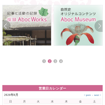
1
2
3
4
営業日カレンダー
2026年8月
日
月
火
水
木
金
土