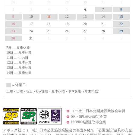
26
27
28
29
30
31
1
6
2
3
4
5
7
8
9
10
11
12
13
14
15
16
17
18
19
20
21
22
23
24
25
26
27
28
29
30
31
1
2
3
4
5
7日 … 夏季休業
10日 … 夏季休業
11日 … 山の日
12日 … 夏季休業
13日 … 夏季休業
14日 … 夏季休業
＝休業日
土曜
・日曜・祝日・GW休暇・夏季休暇・冬季休暇（年末年始）
（一社）日本公園施設業協会会員
SP・SPL表示認定企業
ISO9001認証取得企業
アボック社は（一社）日本公園施設業協会の審査を経て「公園施設/遊具の安全