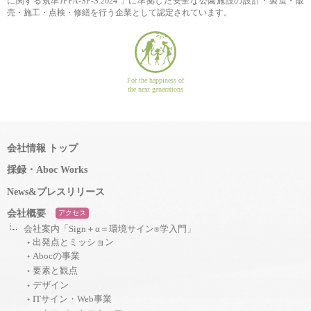
に関する規準JPFA-SP-S:2024 」に準拠した安全な公園施設の設計・製造・販
売・施工・点検・修繕を行う企業として認定されています。
For the happiness of
the next generations
会社情報 トップ
採録・Aboc Works
News&プレスリリース
会社概要
アクセス
会社案内「Sign＋α＝環境サイン
学入門」
®
出発点とミッション
Abocの事業
要素と観点
デザイン
ITサイン・Web事業