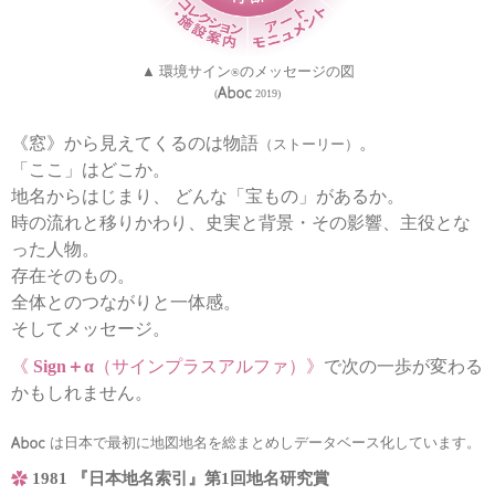
▲ 環境サイン
のメッセージの図
®
(
2019)
《窓》から見えてくるのは物語
。
（ストーリー）
「ここ」はどこか。
地名からはじまり、 どんな「宝もの」があるか。
時の流れと移りかわり、史実と背景・その影響、主役とな
った人物。
存在そのもの。
全体とのつながりと一体感。
そしてメッセージ。
《
Sign＋α
（サインプラスアルファ）》
で次の一歩が変わる
かもしれません。
は日本で最初に地図地名を総まとめしデータベース化しています。
1981 『日本地名索引』第1回地名研究賞