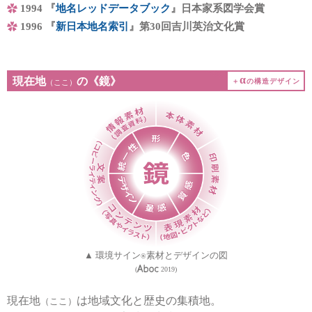
1994 『
地名レッドデータブック
』日本家系図学会賞
1996 『
新日本地名索引
』第30回吉川英治文化賞
α
現在地
の《鏡》
＋
の構造デザイン
（ここ）
▲ 環境サイン
素材とデザインの図
®
(
2019)
現在地
は地域文化と歴史の集積地。
（ここ）