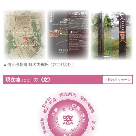
▲ 青山高樹町 町名由来板（東京都港区）
α
現在地
の《窓》
＋
のメッセージ
（ここ）