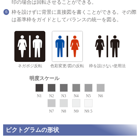
印の場合は回転させることができる。
枠を設けずに背景に直接図を書くことができる。その際
は基準枠をガイドとしてバランスの統一を図る。
ネガポジ反転
色彩変更/図の反転
枠を設けない使用法
明度スケール
N1
N2
N3
N4
N5
N6
N7
N8
N9
N9.5
ピクトグラムの形状