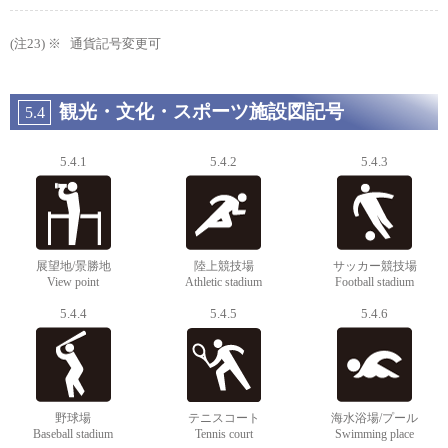
通貨記号変更可
観光・文化・スポーツ施設図記号
5.4
5.4.1
5.4.2
5.4.3
展望地/景勝地
陸上競技場
サッカー競技場
View point
Athletic stadium
Football stadium
5.4.4
5.4.5
5.4.6
野球場
テニスコート
海水浴場/プール
Baseball stadium
Tennis court
Swimming place