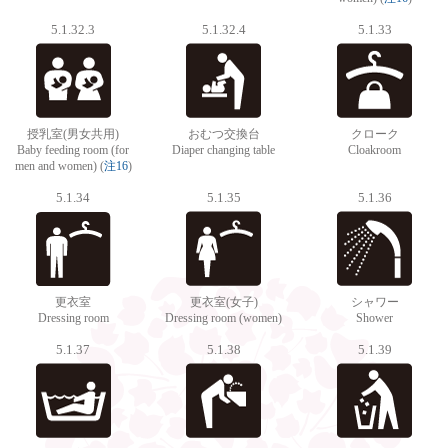
5.1.32.3
5.1.32.4
5.1.33
授乳室(男女共用)
おむつ交換台
クローク
Baby feeding room (for
Diaper changing table
Cloakroom
men and women) (
注16
)
5.1.34
5.1.35
5.1.36
更衣室
更衣室(女子)
シャワー
Dressing room
Dressing room (women)
Shower
5.1.37
5.1.38
5.1.39