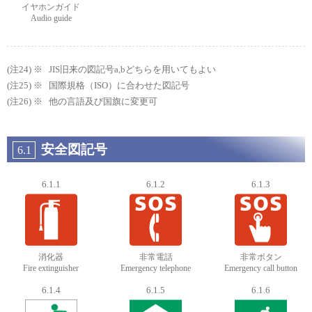
イヤホンガイド
Audio guide
JIS旧来の図記号a,bどちらを用いてもよい
国際規格（ISO）に合わせた図記号
他の言語及び国旗に変更可
安全図記号
6.1
6.1.1
6.1.2
6.1.3
消化器
非常電話
非常ボタン
Fire extinguisher
Emergency telephone
Emergency call button
6.1.4
6.1.5
6.1.6