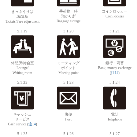
手荷物一時
コインロッカー
きっぷうりば
預かり所
Coin lockers
/精算所
Baggage storage
Tickets/Fare adjustment
5.1.19
5.1.20
5.1.21
休憩所/待合室
ミーティング
銀行・両替
Lounge/
ポイント
Bank, money exchange
Waiting room
Meeting point
(
注14
)
5.1.22
5.1.23
5.1.24
キャッシュ
郵便
電話
サービス
Post
Telephone
Cash service (
注14
)
5.1.25
5.1.26
5.1.27