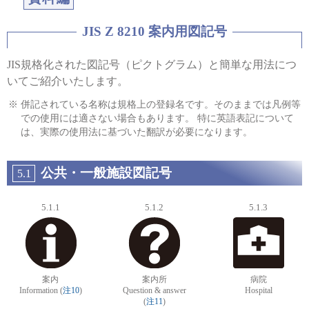
JIS Z 8210 案内用図記号
JIS規格化された図記号（ピクトグラム）と簡単な用法につ
いてご紹介いたします。
併記されている名称は規格上の登録名です。そのままでは凡例等
での使用には適さない場合もあります。
特に英語表記について
は、実際の使用法に基づいた翻訳が必要になります。
公共・一般施設図記号
5.1
5.1.1
5.1.2
5.1.3
案内
案内所
病院
Information (
注10
)
Question & answer
Hospital
(
注11
)