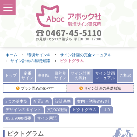
ホーム
環境サイン®
サイン計画の完全マニュアル
サイン計画の基礎知識
ピクトグラム
定番
目的別
サイン計画
サイン計画
トップ
事例集
ご相談
サイン
サイン
の流れ
マニュアル
プラン固めのめやす
サイン計画の基礎知識
3つの基本型
配置計画
設計基準
案内・誘導の役割
デザインのポイント
文字の種類
ピクトグラム
ＵＤ
JIS Z 9098概要
サイン用語
ピクトグラム