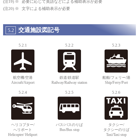
必要に応じて英語などによる補助表示が必要
文字による補助表示が必要
交通施設図記号
5.2
5.2.1
5.2.2
5.2.3
航空機/空港
鉄道/鉄道駅
船舶/フェリー/港
Aircraft/Airport
Railway/Railway station
Ship/Ferry/Port
5.2.4
5.2.5
5.2.6
ヘリコプター/
バス/バスのりば
タクシー/
へリポート
Bus/Bus stop
タクシーのりば
Helicopter/ Heliport
Taxi/Taxi stop