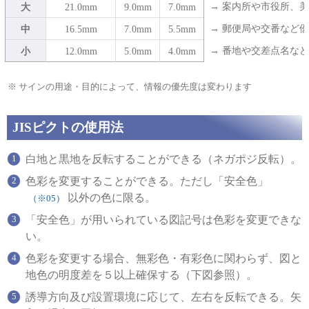
大
21.0mm
9.0mm
7.0mm
→ 案内所や市役所、
中
16.5mm
7.0mm
5.5mm
→ 郵便局や交番など
小
12.0mm
5.0mm
4.0mm
→ 番地や交差点名な
サインの用途・目的によって、情報の優先度は変わります
JISピクトの使用法
白地と黒地を反転することができる（ネガポジ反転）。
色彩を変更することができる。ただし「安全色」
以外の色に限る。
（※05）
「安全色」が用いられている図記号は色彩を変更できな
い。
色彩を変更する場合、無彩色・有彩色に関わらず、図と
地色の明度差を５以上確保する（下図参照）。
誘導方向及び設置環境に応じて、左右を反転できる。矢