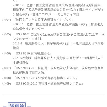
ク』
2001.12 監修：国土交通省 総合政策局 交通消費者行政課/編集：
標準案内用図記号普及版書籍編集委員会/協力：日本サインデザイ
ン協会/発行：交通エコロジー・モビリティ財団
『地図を用いた道路案内標識ガイドブック』
2003.11 監修：国土交通省 道路局企画課/編集・発行：財団法人
道路保全技術センター
『JIS Z 9101 図記号-安全色及び安全標識- 安全標識及び安全マーキ
ングのデザイン通則』
2018.4 編集兼発行人：揖斐敏夫/発行所：一般財団法人日本規格
協会
『JIS Z 8210 案内用図記号』
2020.5改定版 編集兼発行人：揖斐敏夫/発行所：一般財団法人日
本規格協会
『JIS Z 9103:2018 図記号－安全色及び安全標識－安全色の色度座
標の範囲及び測定方法』
『JIS Z 9097:2014 津波避難誘導標識システム』
『JIS Z 9098:2016 災害種別避難誘導標識システム』
資料編