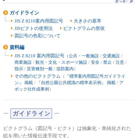
ガイドライン
JIS Z 8210案内用図記号
大きさの基準
JISピクトの使用法
ピクトグラムの形状
図記号の色彩について
資料編
JIS Z 8210 案内用図記号
（
公共・一般施設
/
交通施設
/
商業施設
/
観光・文化・スポーツ施設
/
安全
/
禁止
/
注意
/
指示
/
災害種別一般
/
堤防案内
）
その他のピクトグラム
（
『標準案内用図記号ガイドライ
ン』 掲載
/
『自然公園公共標識の標準表示例』 掲載
/
ア
ボック社作成事例
）
ガイドライン
ピクトグラム（図記号・ピクト）は抽象化・単純化された
絵を用いた情報伝達手段です。