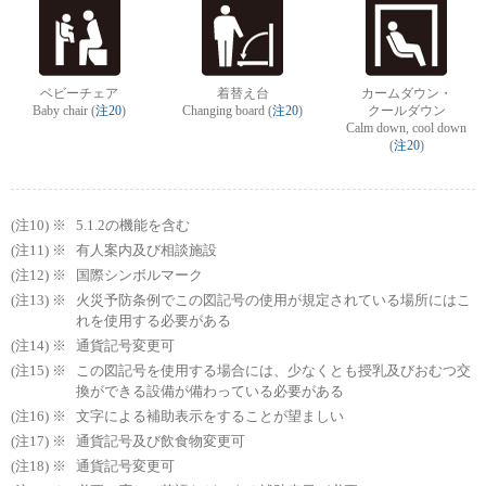
ベビーチェア
着替え台
カームダウン・
Baby chair (
注20
)
Changing board (
注20
)
クールダウン
Calm down, cool down
(
注20
)
5.1.2の機能を含む
有人案内及び相談施設
国際シンボルマーク
火災予防条例でこの図記号の使用が規定されている場所にはこ
れを使用する必要がある
通貨記号変更可
この図記号を使用する場合には、少なくとも授乳及びおむつ交
換ができる設備が備わっている必要がある
文字による補助表示をすることが望ましい
通貨記号及び飲食物変更可
通貨記号変更可