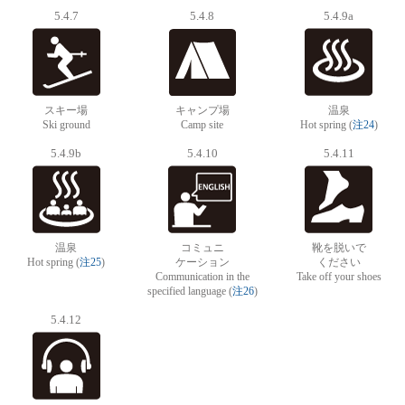
5.4.7
5.4.8
5.4.9a
スキー場
キャンプ場
温泉
Ski ground
Camp site
Hot spring (
注24
)
5.4.9b
5.4.10
5.4.11
温泉
コミュニ
靴を脱いで
Hot spring (
注25
)
ケーション
ください
Communication in the
Take off your shoes
specified language (
注26
)
5.4.12