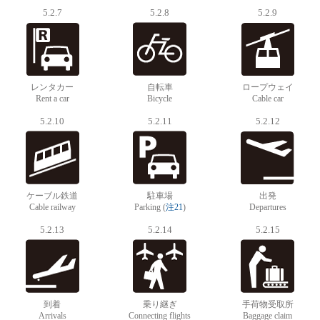
5.2.7
5.2.8
5.2.9
レンタカー
自転車
ロープウェイ
Rent a car
Bicycle
Cable car
5.2.10
5.2.11
5.2.12
ケーブル鉄道
駐車場
出発
Cable railway
Parking (
注21
)
Departures
5.2.13
5.2.14
5.2.15
到着
乗り継ぎ
手荷物受取所
Arrivals
Connecting flights
Baggage claim