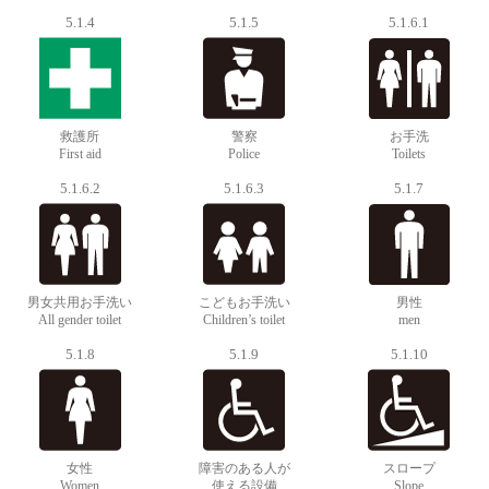
5.1.4
5.1.5
5.1.6.1
救護所
警察
お手洗
First aid
Police
Toilets
5.1.6.2
5.1.6.3
5.1.7
男女共用お手洗い
こどもお手洗い
男性
All gender toilet
Children’s toilet
men
5.1.8
5.1.9
5.1.10
女性
障害のある人が
スロープ
Women
使える設備
Slope