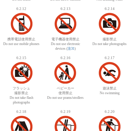
6.2.12
6.2.13
6.2.14
携帯電話使用禁止
電子機器使用禁止
撮影禁止
Do not use mobile phones
Do not use electronic
Do not take photographs
devices (
注31
)
6.2.15
6.2.16
6.2.17
フラッシュ
ベビーカー
遊泳禁止
撮影禁止
使用禁止
No swimming
Do not take flash
Do not use prams/strollers
photographs
6.2.18
6.2.19
6.2.20