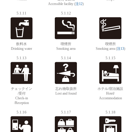
Accessible facility (
注12
)
5.1.11
5.1.12
飲料水
喫煙所
喫煙所
Drinking water
Smoking area
Smoking area (
注13
)
5.1.13
5.1.14
5.1.15
チェックイン
忘れ物取扱所
ホテル/宿泊施設
/受付
Lost and found
Hotel/
Check-in
Accommodation
/Reception
5.1.16
5.1.17
5.1.18