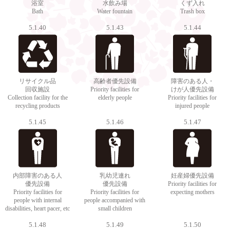
浴室
水飲み場
くず入れ
Bath
Water fountain
Trash box
5.1.40
5.1.43
5.1.44
リサイクル品
高齢者優先設備
障害のある人・
回収施設
Priority facilities for
けが人優先設備
Collection facility for the
elderly people
Priority facilities for
recycling products
injured people
5.1.45
5.1.46
5.1.47
内部障害のある人
乳幼児連れ
妊産婦優先設備
優先設備
優先設備
Priority facilities for
Priority facilities for
Priority facilities for
expecting mothers
people with internal
people accompanied with
disabilities, heart pacer, etc
small children
5.1.48
5.1.49
5.1.50