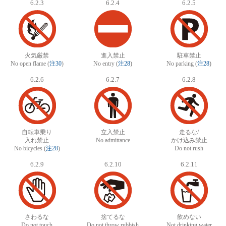
6.2.3
6.2.4
6.2.5
火気厳禁
進入禁止
駐車禁止
No open flame (
注30
)
No entry (
注28
)
No parking (
注28
)
6.2.6
6.2.7
6.2.8
自転車乗り
立入禁止
走るな/
入れ禁止
No admittance
かけ込み禁止
No bicycles (
注28
)
Do not rush
6.2.9
6.2.10
6.2.11
さわるな
捨てるな
飲めない
Do not touch
Do not throw rubbish
Not drinking water