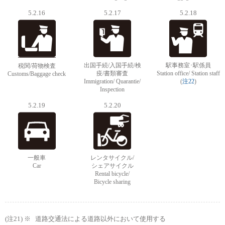
5.2.16
5.2.17
5.2.18
出国手続/入国手続/検
駅事務室･駅係員
税関/荷物検査
疫/書類審査
Station office/ Station staff
Customs/Baggage check
Immigration/ Quarantie/
(
注22
)
Inspection
5.2.19
5.2.20
一般車
レンタサイクル/
Car
シェアサイクル
Rental bicycle/
Bicycle sharing
道路交通法による道路以外において使用する