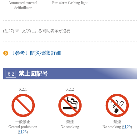
Automated external
Fire alarm flashing light
defibrillator
文字による補助表示が必要
〔参考〕防災標識 詳細
禁止図記号
6.2
6.2.1
6.2.2
一般禁止
禁煙
禁煙
General prohibition
No smoking
No smoking (
注29
)
(
注28
)