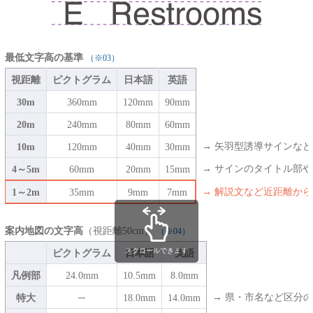
最低文字高の基準
（※03）
視距離
ピクトグラム
日本語
英語
30m
360mm
120mm
90mm
20m
240mm
80mm
60mm
10m
120mm
40mm
30mm
→ 矢羽型誘導サインな
4～5m
60mm
20mm
15mm
→ サインのタイトル部
1～2m
35mm
9mm
7mm
→ 解説文など近距離か
案内地図の文字高
（視距離50cm）
（※04）
ピクトグラム
日本語
英語
凡例部
24.0mm
10.5mm
8.0mm
特大
─
18.0mm
14.0mm
→ 県・市名など区分