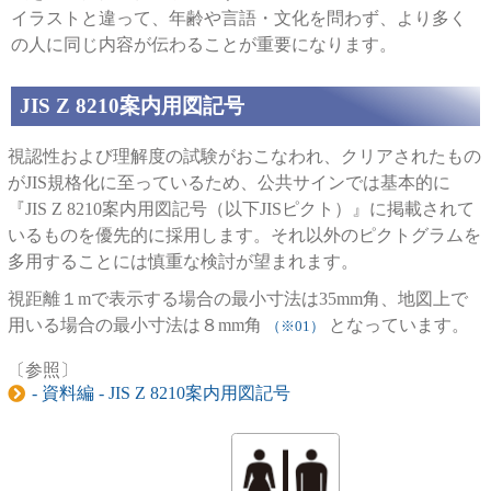
イラストと違って、年齢や言語・文化を問わず、より多く
の人に同じ内容が伝わることが重要になります。
JIS Z 8210案内用図記号
視認性および理解度の試験がおこなわれ、クリアされたもの
がJIS規格化に至っているため、公共サインでは基本的に
『JIS Z 8210案内用図記号（以下JISピクト）』に掲載されて
いるものを優先的に採用します。それ以外のピクトグラムを
多用することには慎重な検討が望まれます。
視距離１mで表示する場合の最小寸法は35mm角、地図上で
用いる場合の最小寸法は８mm角
となっています。
（※01）
〔参照〕
- 資料編 - JIS Z 8210案内用図記号