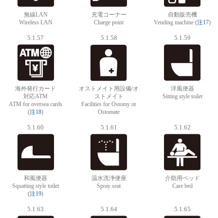
無線LAN
充電コーナー
自動販売機
Wireless LAN
Charge point
Vending machine (
注17
)
5.1.57
5.1.58
5.1.59
海外発行カード
オストメイト用設備/オ
洋風便器
対応ATM
ストメイト
Sitting style toilet
ATM for oversea cards
Facilities for Ostomy or
(
注18
)
Ostomate
5.1.60
5.1.61
5.1.62
和風便器
温水洗浄便座
介助用ベッド
Squatting style toilet
Spray seat
Care bed
(
注19
)
5.1.63
5.1.64
5.1.65