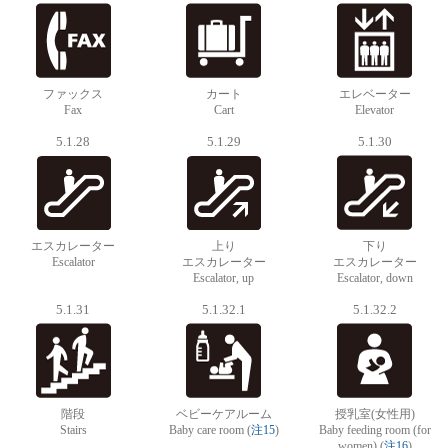
ファックス
カート
エレベーター
Fax
Cart
Elevator
5.1.28
5.1.29
5.1.30
エスカレーター
上り
下り
Escalator
エスカレーター
エスカレーター
Escalator, up
Escalator, down
5.1.31
5.1.32.1
5.1.32.2
階段
ベビーケアルーム
授乳室(女性用)
Stairs
Baby care room (
注15
)
Baby feeding room (for
women) (
注16
)