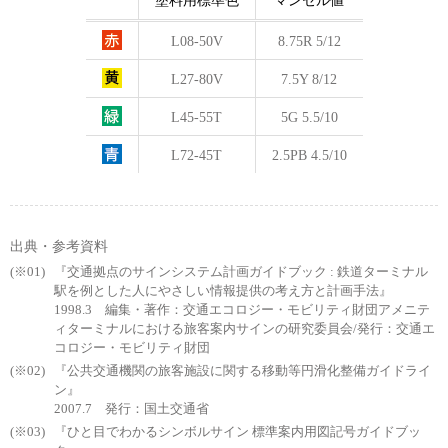
塗料用標準色
マンセル値
L08-50V
8.75R 5/12
L27-80V
7.5Y 8/12
L45-55T
5G 5.5/10
L72-45T
2.5PB 4.5/10
出典・参考資料
『交通拠点のサインシステム計画ガイドブック : 鉄道ターミナル
駅を例とした人にやさしい情報提供の考え方と計画手法』
1998.3 編集・著作：交通エコロジー・モビリティ財団アメニテ
ィターミナルにおける旅客案内サインの研究委員会/発行：交通エ
コロジー・モビリティ財団
『公共交通機関の旅客施設に関する移動等円滑化整備ガイドライ
ン』
2007.7 発行：国土交通省
『ひと目でわかるシンボルサイン 標準案内用図記号ガイドブッ