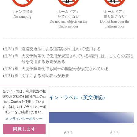
キャンプ禁止
ホームドア：
ホームドア：
No camping
たてかけない
乗り出さない
Do not lean objects on the
Do not lean over the
platform door
platform door
道路交通法による道路以外において使用する
火災予防条例で使用が規定されている場所には、こちらの図記
号を使用する必要がある
火災予防条例でも同一の図記号が規定されている
文字による補助表示が必要
当サイトでは、利用状況の把
握やお客様の利便性向上のた
〔参考〕マナーサイン・ラベル（英文併記）
めにCookieを使用していま
す。詳しくはプライバシーポ
リシーをご確認ください。
注意図記号
6.3
» プライバシーポリシー
同意します
6.3.1
6.3.2
6.3.3