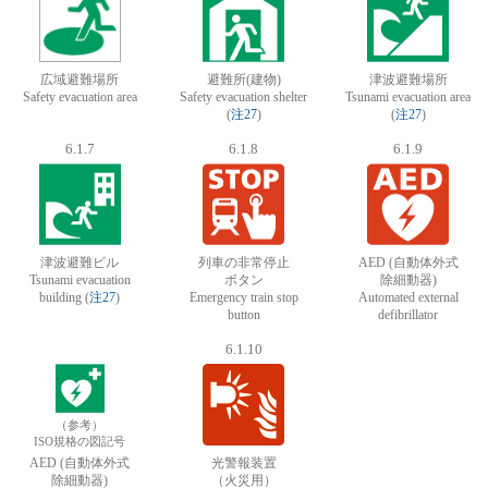
広域避難場所
避難所(建物)
津波避難場所
Safety evacuation area
Safety evacuation shelter
Tsunami evacuation area
(
注27
)
(
注27
)
6.1.7
6.1.8
6.1.9
津波避難ビル
列車の非常停止
AED (自動体外式
Tsunami evacuation
ボタン
除細動器)
building (
注27
)
Emergency train stop
Automated external
button
defibrillator
6.1.10
（参考）
ISO規格の図記号
AED (自動体外式
光警報装置
除細動器)
（火災用）