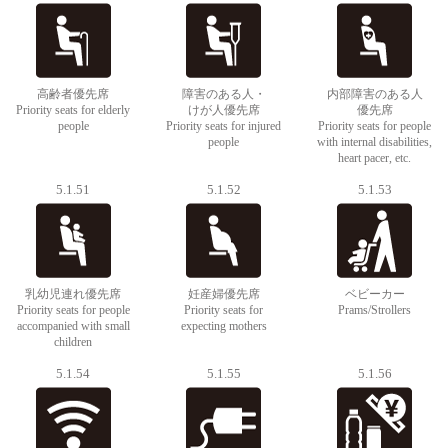
高齢者優先席
障害のある人・
内部障害のある人
Priority seats for elderly
けが人優先席
優先席
people
Priority seats for injured
Priority seats for people
people
with internal disabilities,
heart pacer, etc.
5.1.51
5.1.52
5.1.53
乳幼児連れ優先席
妊産婦優先席
ベビーカー
Priority seats for people
Priority seats for
Prams/Strollers
accompanied with small
expecting mothers
children
5.1.54
5.1.55
5.1.56