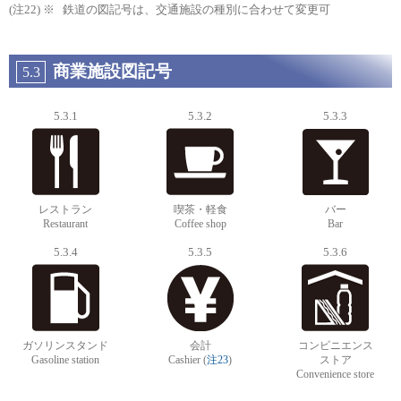
鉄道の図記号は、交通施設の種別に合わせて変更可
商業施設図記号
5.3
5.3.1
5.3.2
5.3.3
レストラン
喫茶・軽食
バー
Restaurant
Coffee shop
Bar
5.3.4
5.3.5
5.3.6
ガソリンスタンド
会計
コンビニエンス
Gasoline station
Cashier (
注23
)
ストア
Convenience store