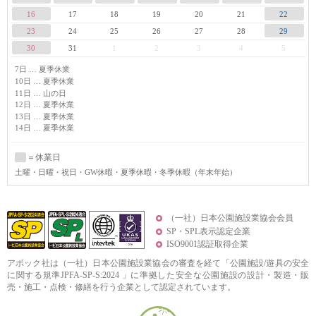
16
17
18
19
20
21
22
23
24
25
26
27
28
29
30
31
1
2
3
4
5
7日 … 夏季休業
10日 … 夏季休業
11日 … 山の日
12日 … 夏季休業
13日 … 夏季休業
14日 … 夏季休業
＝休業日
土曜
・日曜・祝日・GW休暇・夏季休暇・冬季休暇（年末年始）
（一社）日本公園施設業協会会員
SP・SPL表示認定企業
ISO9001認証取得企業
アボック社は（一社）日本公園施設業協会の審査を経て「公園施設/遊具の安全
に関する規準JPFA-SP-S:2024 」に準拠した安全な公園施設の設計・製造・販
売・施工・点検・修繕を行う企業として認定されています。