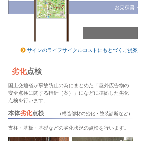
お見積書・
サインのライフサイクルコストにもとづくご提案
劣化
点検
国土交通省が事故防止の為にまとめた「屋外広告物の
安全点検に関する指針（案）」になどに準拠した劣化
点検を行います。
本体
劣化
点検
（構造部材の劣化・塗装診断など）
支柱・基板・基礎などの劣化状況の点検を行います。