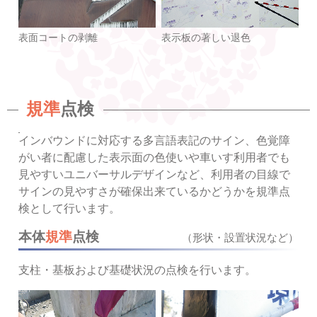
表面コートの剥離
表示板の著しい退色
規準
点検
インバウンドに対応する多言語表記のサイン、色覚障
がい者に配慮した表示面の色使いや車いす利用者でも
見やすいユニバーサルデザインなど、利用者の目線で
サインの見やすさが確保出来ているかどうかを規準点
検として行います。
本体
規準
点検
（形状・設置状況など）
支柱・基板および基礎状況の点検を行います。