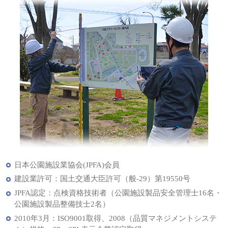
日本公園施設業協会(JPFA)会員
建設業許可：国土交通大臣許可（般-29）第19550号
JPFA認定：点検資格技術者（公園施設製品安全管理士16名・
公園施設製品整備技士2名）
2010年3月：ISO9001取得、2008（品質マネジメントシステ