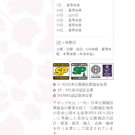
7日 … 夏季休業
10日 … 夏季休業
11日 … 山の日
12日 … 夏季休業
13日 … 夏季休業
14日 … 夏季休業
＝休業日
土曜
・日曜・祝日・GW休暇・夏季休
暇・冬季休暇（年末年始）
(一社)日本公園施設業協会会員
SP・SPL表示認定企業
ISO9001認証取得企業
アボック社は（一社）日本公園施設
業協会の審査を経て「公園施設/遊具
の安全に関する規準JPFA-SP-S:2024
」に準拠した安全な公園施設の設
計・製造・販売・施工・点検・修繕
を行う企業として認定されていま
す。