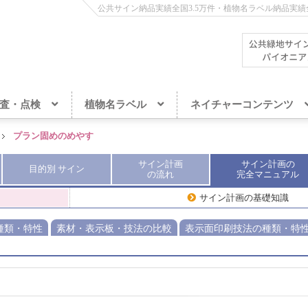
公共サイン納品実績全国3.5万件・植物名ラベル納品実績全
査・点検
植物名ラベル
ネイチャーコンテンツ
プラン固めのめやす
サイン計画
サイン計画
の
目的別
サイン
の流れ
完全
マニュアル
サイン計画の基礎知識
種類・特性
素材・表示板・技法の比較
表示面印刷技法の種類・特