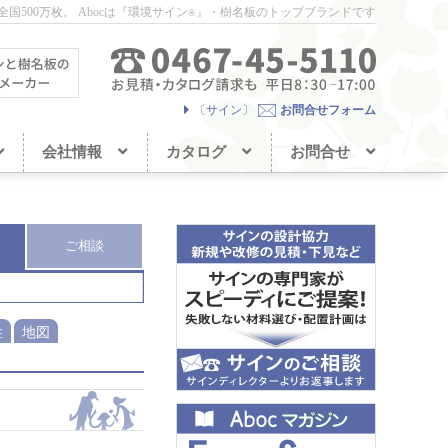
国500万枚。
Abocは『環境サイン
』・樹名板のトップブランドです
®
〔サイン〕
お問合せフォーム
会社情報
カタログ
お問合せ
ご相談
性
地図