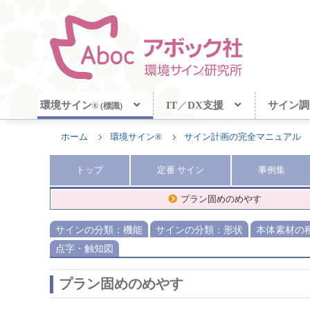
環境サイン
IT
／
DX支援
サイン調
® (標識)
ホーム
環境サイン®
サイン計画の完全マニュアル
トップ
定番
サイン
事例集
プラン固めのめやす
サインの分類：機能
サインの分類：形状
本体素材の
点字・触知図
プラン固めのめやす