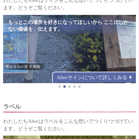
わたしたちAbocはサインをこんな想いでつくりつづけてい
ます。どうぞご覧ください。
サインとは人の歩くべき方向を教え導くもの。
Abocは、公共緑地に「環境サイン」を確立し、
もっとこの場所を好きになってほしいから
ここにしか
それな
普及さ
らば、気持ちよく導かれたい。
せた国内最初の専門メーカーです。
ない価値を、伝えます。
(立松和平・作家）
(立松和平・作家）
秩父多摩甲斐国立公園 秋川渓谷 瀬音の湯
横浜市児童遊園地 やしろの森公園 日隠山
寄ホタルの里 天寿園
Abocサインについて詳しくみる
ラベル
わたしたちAbocはラベルをこんな想いでつくりつづけてい
ます。どうぞご覧ください。