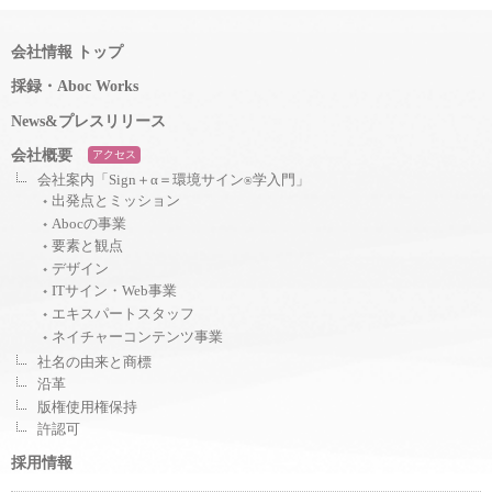
会社情報 トップ
採録・Aboc Works
News&プレスリリース
会社概要
アクセス
会社案内「Sign＋α＝環境サイン
学入門」
®
出発点とミッション
Abocの事業
要素と観点
デザイン
ITサイン・Web事業
エキスパートスタッフ
ネイチャーコンテンツ事業
社名の由来と商標
沿革
版権使用権保持
許認可
採用情報