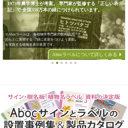
この環境は、緑を想う心でつくられたもの。
Abocは、公共緑地に『植物名ラベル』の標準仕様を確
1973年農学博士が考案。
専門家が監修する「正しい表
おじいち
ゃん・おばあちゃんも守ってきたもの。
立し、
記」で
普及させた国内最初の専門メーカーです。
全国350万本の緑につけられています。
ラベルは、そ
の心を伝え残すための「教科書」なのです。
※Abocは『国際栽培植物命名規約』を
※Abocラベルは、各植物学専門家の賛同協力
日本で初めて翻訳出版、
のもとに展開する
〝緑に名前をつけよう運動〟
当該規約に準じた
植物名ラベルを制作しています。
を実践する植物名表示装置です。
Abocラベルについて詳しくみる