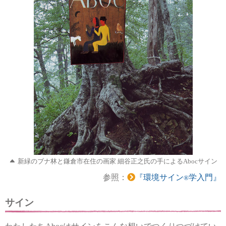
新緑のブナ林と鎌倉市在住の画家
細谷正之氏の手によるAbocサイン
参照：
『環境サイン
学入門』
®
サイン