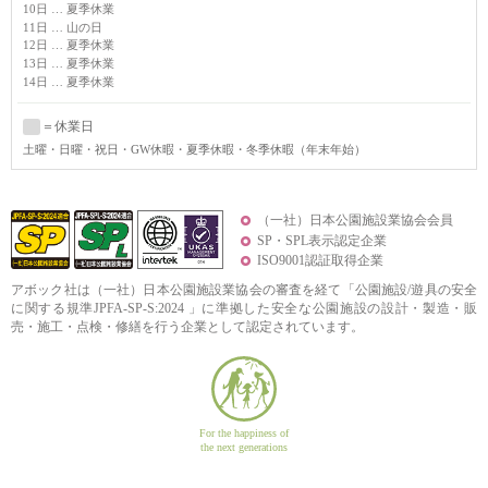
10日 … 夏季休業
11日 … 山の日
12日 … 夏季休業
13日 … 夏季休業
14日 … 夏季休業
＝休業日
土曜
・日曜・祝日・GW休暇・夏季休暇・冬季休暇（年末年始）
（一社）日本公園施設業協会会員
SP・SPL表示認定企業
ISO9001認証取得企業
アボック社は（一社）日本公園施設業協会の審査を経て「公園施設/遊具の安全
に関する規準JPFA-SP-S:2024 」に準拠した安全な公園施設の設計・製造・販
売・施工・点検・修繕を行う企業として認定されています。
For the happiness of
the next generations