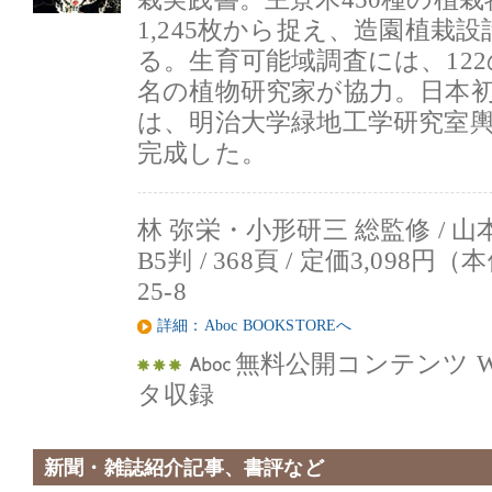
1,245枚から捉え、造園植栽
る。生育可能域調査には、122
名の植物研究家が協力。日本
は、明治大学緑地工学研究室
完成した。
林 弥栄・小形研三 総監修 / 
B5判 / 368頁 / 定価3,098円（本体
25-8
詳細：Aboc BOOKSTOREへ
無料公開コンテンツ W
タ収録
新聞・雑誌紹介記事、書評など