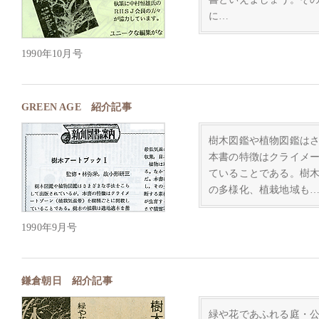
に…
1990年10月号
GREEN AGE 紹介記事
樹木図鑑や植物図鑑は
本書の特徴はクライメ
ていることである。樹
の多様化、植栽地域も
1990年9月号
鎌倉朝日 紹介記事
緑や花であふれる庭・