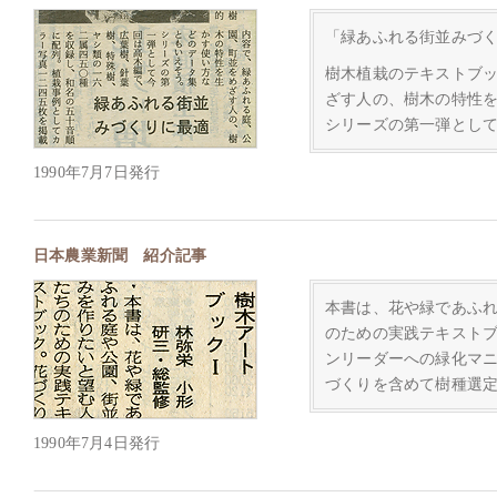
「緑あふれる街並みづ
樹木植栽のテキストブ
ざす人の、樹木の特性
シリーズの第一弾とし
1990年7月7日発行
日本農業新聞 紹介記事
本書は、花や緑であふ
のための実践テキスト
ンリーダーへの緑化マ
づくりを含めて樹種選
1990年7月4日発行