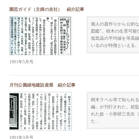
園芸ガイド（主婦の友社） 紹介記事
個人の庭作りから公的な
図鑑”。樹木の生育可能
低気温の平均値を等高
いるのが特徴といえる
1991年5月号
月刊公園緑地建設産業 紹介記事
樹木ラベル等で知られ
編」が刊行された。総
れた故・小形研三先生
た…
1991年3月号