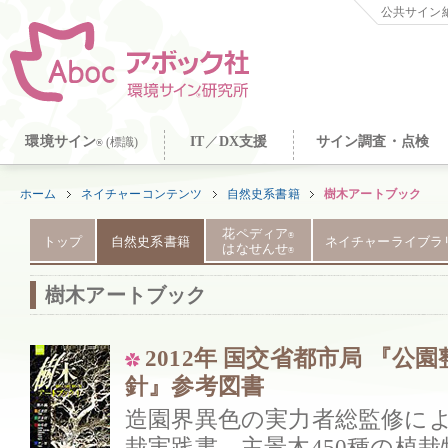
公共サイン納
環境サイン
IT
／
DX支援
サイン調査・点検
(標識)
®
ホーム
ネイチャーコンテンツ
自然史系書籍
樹木アートブック
花ペディア
®
トップ
自然史系書籍
ネイチャーライブラ
はなせんせ
®
樹木アートブック
2012年 国交省都市局 『公
針』参考図書
造園界異色の実力者総監修に
栽実践書。主景木450種の植栽