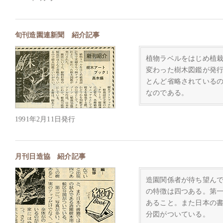
旬刊造園連新聞 紹介記事
植物ラベルをはじめ植
変わった樹木図鑑が発
とんど省略されている
なのである。
1991年2月11日発行
月刊日造協 紹介記事
造園関係者が待ち望ん
の特徴は四つある。第
あること。また日本の
分図がついている。