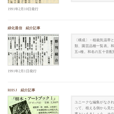
1991年2月10日発行
緑化通信 紹介記事
〔構成〕・植栽気温帯
類、園芸品種一覧表。
五○種。和名の五十音配
1991年2月1日発行
RHSJ 紹介記事
ユニークな編集がなさ
って、植える側から見
書といえましょう。そ