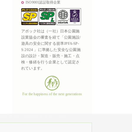
ISO9001認証取得企業
アボック社は（一社）日本公園施
設業協会の審査を経て「公園施設/
遊具の安全に関する規準JPFA-SP-
S:2024 」に準拠した安全な公園施
設の設計・製造・販売・施工・点
検・修繕を行う企業として認定さ
れています。
For the happiness of the next generations