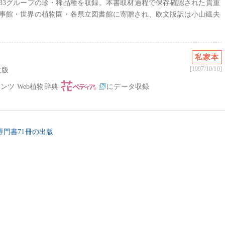
33グループの珍・稀品種を収録。本書取材過程で保存確認された貴重
事館・世界の植物園・各県立図書館に寄贈され、欧文版訳は小山鐡夫
私家本
[1997/10/10]
文版
ンツ Web植物辞典
にデータ収録
系専門書71冊の出版