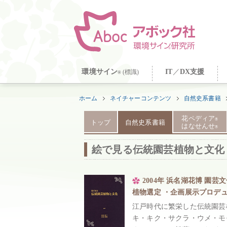
環境サイン
IT
／
DX支援
(標識)
®
ホーム
ネイチャーコンテンツ
自然史系書籍
花ペディア
®
トップ
自然史系書籍
はなせんせ
®
絵で見る伝統園芸植物と文化
2004年 浜名湖花博 園芸
植物選定 ・企画展示プロデュ
江戸時代に繁栄した伝統園芸
キ・キク・サクラ・ウメ・モ