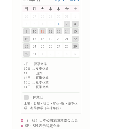
日
月
火
水
木
金
土
26
27
28
29
30
31
1
2
3
4
5
6
7
8
9
10
11
12
13
14
15
16
17
18
19
20
21
22
23
24
25
26
27
28
29
30
31
1
2
3
4
5
7日 … 夏季休業
10日 … 夏季休業
11日 … 山の日
12日 … 夏季休業
13日 … 夏季休業
14日 … 夏季休業
＝休業日
土曜
・日曜・祝日・GW休暇・夏季休
暇・冬季休暇（年末年始）
（一社）日本公園施設業協会会員
SP・SPL表示認定企業