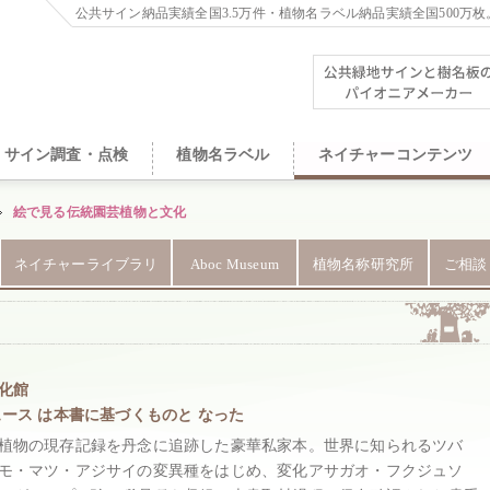
公共サイン納品実績全国3.5万件・植物名ラベル納品実績全国500万枚
サイン調査・点検
植物名ラベル
ネイチャーコンテンツ
絵で見る伝統園芸植物と文化
ネイチャーライブラリ
Aboc Museum
植物名称研究所
ご相談
文化館
ース は本書に基づくものと なった
植物の現存記録を丹念に追跡した豪華私家本。世界に知られるツバ
モ・マツ・アジサイの変異種をはじめ、変化アサガオ・フクジュソ