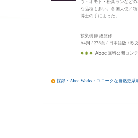
ウ・オモト・松葉ランなどの
な品種も多い。各国大使／領
博士の手によった。
荻巣樹徳 総監修
A4判 / 278頁 / 日本語版 / 欧
無料公開コンテ
採録・Aboc Works：ユニークな自然史