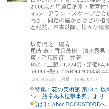
2,000点と用途目的別・耐寒
ォルニアランドスケープ協会
高さ、同定の確かさはどの植
と絶賛。本書以降、様々な種
坂嵜信之 編著
尾崎 章・香月茂樹・清水秀男
廣・毛藤圀彦 共著
B5判 / 上製 / 1,224頁 / 定価6
59,000+税）/ ISBN4-900358-44
[2003/06/20]（初版 1998/05/10）
特集：花の美術館 第13回 
つ・熱帯花木植栽事典』より
詳細：Aboc BOOKSTOREへ