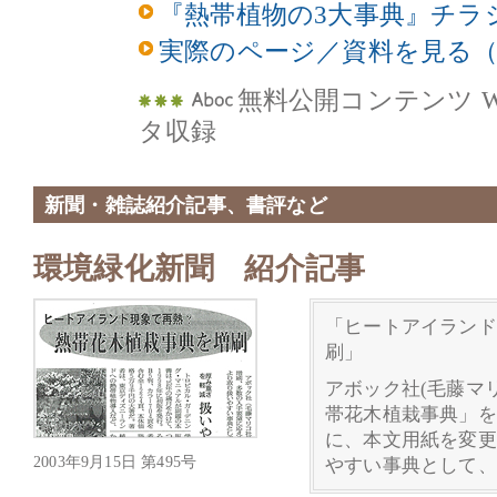
『熱帯植物の3大事典』チラ
実際のページ／資料を見る（
無料公開コンテンツ W
タ収録
新聞・雑誌紹介記事、書評など
環境緑化新聞 紹介記事
「ヒートアイランド
刷」
アボック社(毛藤マ
帯花木植栽事典」を
に、本文用紙を変更
2003年9月15日 第495号
やすい事典として、