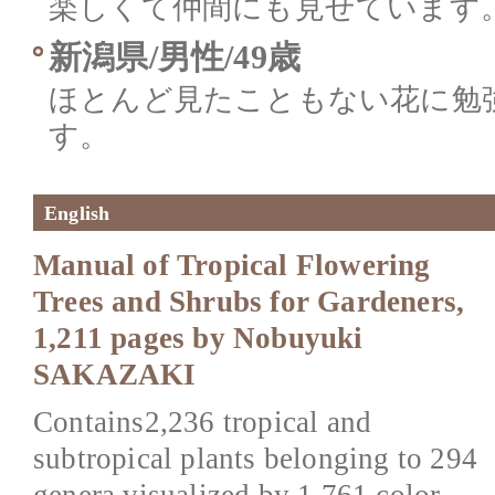
楽しくて仲間にも見せています
新潟県/男性/49歳
ほとんど見たこともない花に勉
す。
English
Manual of Tropical Flowering
Trees and Shrubs for Gardeners,
1,211 pages by Nobuyuki
SAKAZAKI
Contains2,236 tropical and
subtropical plants belonging to 294
genera visualized by 1,761 color