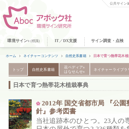
公共サイン納
環境サイン
IT
／
DX支援
サイン調査・点検
(標識)
®
ホーム
ネイチャーコンテンツ
自然史系書籍
日本で育つ熱帯花木植
花ペディア
®
トップ
自然史系書籍
ネイチャーライブラ
はなせんせ
®
日本で育つ熱帯花木植栽事典
2012年 国交省都市局 『公
針』参考図書
当社追跡本のひとつ。23人の
日本の屋外で育つ2,236種類