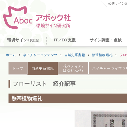
公共サイン納
環境サイン
IT
／
DX支援
サイン調査・点検
(標識)
®
ホーム
ネイチャーコンテンツ
自然史系書籍
熱帯植物巡礼
フロ
花ペディア
®
トップ
自然史系書籍
ネイチャーライブラ
はなせんせ
®
フローリスト 紹介記事
熱帯植物巡礼