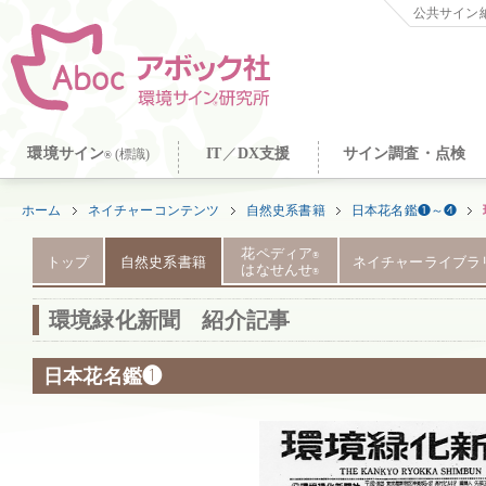
公共サイン納
環境サイン
IT
／
DX支援
サイン調査・点検
(標識)
®
ホーム
ネイチャーコンテンツ
自然史系書籍
日本花名鑑❶～❹
花ペディア
®
トップ
自然史系書籍
ネイチャーライブラ
はなせんせ
®
環境緑化新聞 紹介記事
日本花名鑑❶