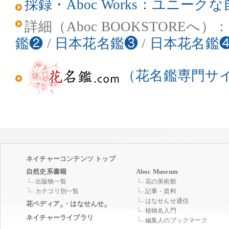
採録・Aboc Works：ユニー
詳細（Aboc BOOKSTOREへ）
鑑❷
/
日本花名鑑❸
/
日本花名鑑
（花名鑑専門サ
ネイチャーコンテンツ トップ
自然史系書籍
Aboc Museum
出版物一覧
花の美術館
カテゴリ別一覧
記事・資料
はなせんせ通信
花ペディア
・はなせんせ
®
®
植物名入門
ネイチャーライブラリ
編集人のブックマーク