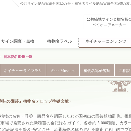
公共サイン納品実績全国3.5万件・植物名ラベル納品実績全国500万枚
サイン調査・点検
植物名ラベル
ネイチャーコンテンツ
日本花名鑑❶～❹
ネイチャーライブラリ
Aboc Museum
植物名称研究所
ご相談
趣味の園芸』植物名テロップ準拠文献・
流通植物の名称・呼称・商品名を網羅したわが国初出の園芸植物辞典。推
花市場で発売された新種苗の全記録をガイド。各巻約 5,000種類、カラ
く名称表記法を普及･安定させ、流通植物名称の混乱を防止する目的でプ