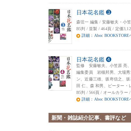
日本花名鑑 ❸
森弦一 編集 / 安藤敏夫・小
B5判 / 並製 / 464頁 / 定価3,1
詳細：Aboc BOOKSTORE
日本花名鑑 ❹
監修 安藤敏夫、小笠原 亮、
編集委員 岩槻邦男、大場秀
ン、近藤三雄、坂嵜信之、坂
田 仁、森 和男、ピーター・
B5判 / 566頁 / オールカラー / 
詳細：Aboc BOOKSTORE
新聞・雑誌紹介記事、書評など