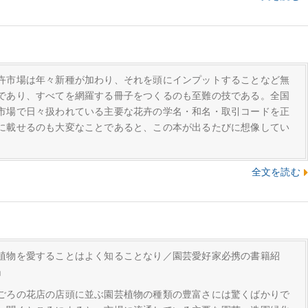
卉市場は年々新種が加わり、それを頭にインプットすることなど無
であり、すべてを網羅する冊子をつくるのも至難の技である。全国
市場で日々扱われている主要な花卉の学名・和名・取引コードを正
に載せるのも大変なことであると、この本が出るたびに想像してい
。
全文を読む
植物を愛することはよく知ることなり／園芸愛好家必携の書籍紹
」
ごろの花店の店頭に並ぶ園芸植物の種類の豊富さには驚くばかりで