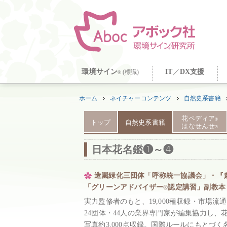
環境サイン
IT
／
DX支援
(標識)
®
ホーム
ネイチャーコンテンツ
自然史系書籍
花ペディア
®
トップ
自然史系書籍
はなせんせ
®
日本花名鑑❶～❹
造園緑化三団体「呼称統一協議会」・『
「グリーンアドバイザー
認定講習」副教本
®
実力監修者のもと、19,000種収録・市場
24団体・44人の業界専門家が編集協力し、
写真約3,000点収録。国際ルールにもとづ