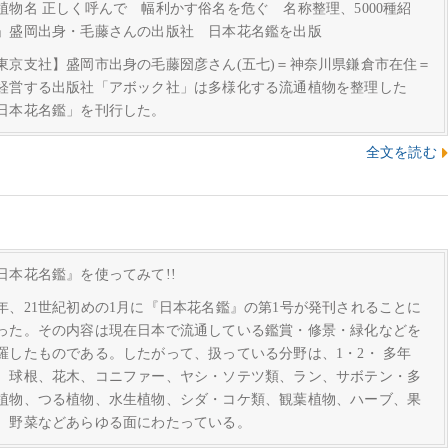
植物名 正しく呼んで 幅利かす俗名を危ぐ 名称整理、5000種紹
」盛岡出身・毛藤さんの出版社 日本花名鑑を出版
東京支社】盛岡市出身の毛藤圀彦さん(五七)＝神奈川県鎌倉市在住＝
経営する出版社「アボック社」は多様化する流通植物を整理した
日本花名鑑」を刊行した。
全文を読む
日本花名鑑』を使ってみて!!
年、21世紀初めの1月に『日本花名鑑』の第1号が発刊されることに
った。その内容は現在日本で流通している鑑賞・修景・緑化などを
羅したものである。したがって、扱っている分野は、1・2・ 多年
、球根、花木、コニファー、ヤシ・ソテツ類、ラン、サボテン・多
植物、つる植物、水生植物、シダ・コケ類、観葉植物、ハーブ、果
、野菜などあらゆる面にわたっている。