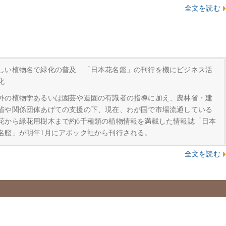
全文を読む
しい植物名で緑化の普及 「日本花名鑑」の刊行を機にビジネス活
化
外の植物学あるいは園芸や造園の有識者の指導に加え、農林省・建
省や関係団体あげての支援の下、現在、わが国で市場流通している
花から緑花用樹木まで約6千種類の植物情報を満載した情報誌「日本
名艦」が明年1月にアボック社から刊行される。
全文を読む