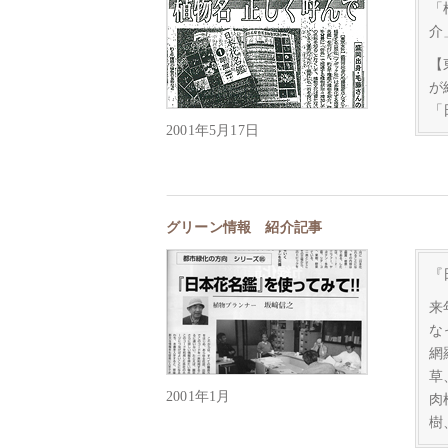
「
介
【
が
「
2001年5月17日
グリーン情報 紹介記事
『
来
な
網
草
2001年1月
肉
樹