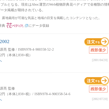
ルとなる。現在はAboc運営のWeb植物辞典花ペディアで全種類の情
データ掲載が期待されている。
、露地栽培が可能な気温と地域の目安を掲載したコンテンツとなった。
辞典
にデータ収録
002
修 / ISBN978-4-900358-52-2
残部僅少
,122円（本体2,838+税）
[2001/04/20]
へ
笠原亮 監修
残部僅少
22円（本体2,838+税）/ ISBN978-4-900358-54-6
[2002/07/20]
へ