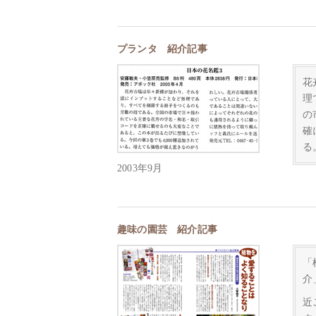
プランタ 紹介記事
花
理
の
確
る
2003年9月
趣味の園芸 紹介記事
「
介
近