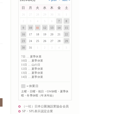
日
月
火
水
木
金
土
26
27
28
29
30
31
1
2
3
4
5
6
7
8
9
10
11
12
13
14
15
16
17
18
19
20
21
22
23
24
25
26
27
28
29
30
31
1
2
3
4
5
7日 … 夏季休業
10日 … 夏季休業
11日 … 山の日
12日 … 夏季休業
13日 … 夏季休業
14日 … 夏季休業
＝休業日
土曜
・日曜・祝日・GW休暇・夏季休
暇・冬季休暇（年末年始）
（一社）日本公園施設業協会会員
SP・SPL表示認定企業