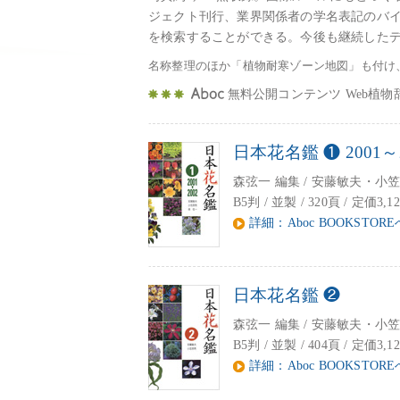
ジェクト刊行、業界関係者の学名表記のバイブ
を検索することができる。今後も継続した
名称整理のほか「植物耐寒ゾーン地図」も付け
無料公開コンテンツ Web植物
日本花名鑑 ❶ 2001～2
森弦一 編集 / 安藤敏夫・小笠原亮 監
B5判 / 並製 / 320頁 / 定価3
詳細：Aboc BOOKSTORE
日本花名鑑 ❷
森弦一 編集 / 安藤敏夫・小
B5判 / 並製 / 404頁 / 定価3,1
詳細：Aboc BOOKSTORE