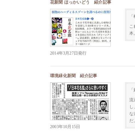
花新聞 ほっかいどう 紹介記事
「
こ
本
2014年3月27日発行
環境緑化新聞 紹介記事
「
流
し
な
だ
2003年10月15日