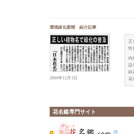
環境緑化新聞 紹介記事
正
性
内
設
鉢
2000年12月1日
花
花名鑑専門サイト