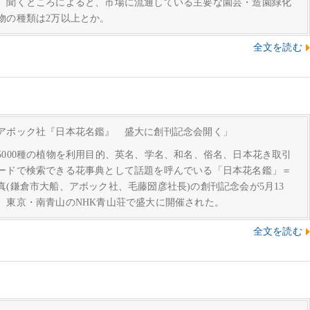
。聞くところによると、市場に流通している主要な園芸・造園緑化
物の種類は2万以上とか。
全文を読む
アボック社『日本花名鑑』 盛大に創刊記念会開く」
5000種の植物を利用目的、英名、学名、和名、俗名、日本花き取引
ードで検索できる花事典として話題を呼んでいる「日本花名鑑」＝
真(鎌倉市大船、アボック社、毛藤圀彦社長)の創刊記念会が5月13
、東京・南青山のNHK青山荘で盛大に開催された。
全文を読む