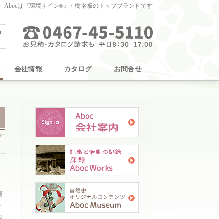
。Abocは『環境サイン
』・樹名板のトップブランドです
®
会社情報
カタログ
お問合せ
薦
ー
ロ