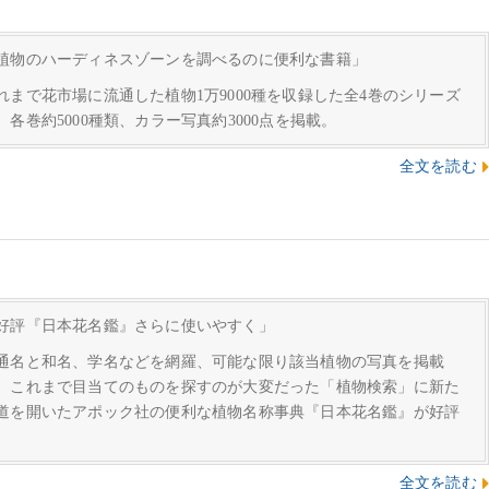
植物のハーディネスゾーンを調べるのに便利な書籍」
れまで花市場に流通した植物1万9000種を収録した全4巻のシリーズ
。各巻約5000種類、カラー写真約3000点を掲載。
全文を読む
好評『日本花名鑑』さらに使いやすく」
通名と和名、学名などを網羅、可能な限り該当植物の写真を掲載
、これまで目当てのものを探すのが大変だった「植物検索」に新た
道を開いたアポック社の便利な植物名称事典『日本花名鑑』が好評
。
全文を読む