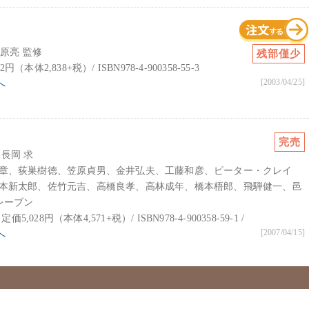
笠原亮 監修
残部僅少
22円（本体2,838+税）/ ISBN978-4-900358-55-3
[2003/04/25]
へ
完売
長岡 求
章、荻巣樹徳、笠原貞男、金井弘夫、工藤和彦、ピーター・クレイ
本新太郎、佐竹元吉、高橋良孝、高林成年、橋本梧郎、飛騨健一、邑
レーブン
定価5,028円（本体4,571+税）/ ISBN978-4-900358-59-1 /
[2007/04/15]
へ