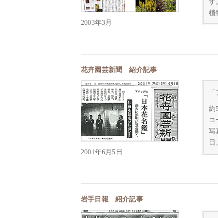
す
植
2003年3月
花卉園芸新聞 紹介記事
「
約
コ
写
日
2001年6月5日
岩手日報 紹介記事