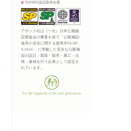
ISO9001認証取得企業
アボック社は（一社）日本公園施
設業協会の審査を経て「公園施設/
遊具の安全に関する規準JPFA-SP-
S:2024 」に準拠した安全な公園施
設の設計・製造・販売・施工・点
検・修繕を行う企業として認定さ
れています。
For the happiness of the next generations