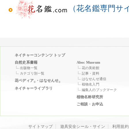
（花名鑑専門サ
ネイチャーコンテンツ トップ
自然史系書籍
Aboc Museum
出版物一覧
花の美術館
カテゴリ別一覧
記事・資料
はなせんせ通信
花ペディア
・はなせんせ
®
®
植物名入門
ネイチャーライブラリ
編集人のブックマーク
植物名称研究所
ご相談・お申込
サイトマップ
遊具安全シール・サイン
利用規約