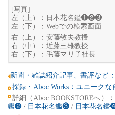
[写真]
左（上）：日本花名鑑❶❷❸
左（下）：Webでの検索画面
右（上）：安藤敏夫教授
右（中）：近藤三雄教授
右（下）：毛藤マリ子社長
新聞・雑誌紹介記事、書評など
採録・Aboc Works：ユニー
詳細（Aboc BOOKSTOREへ）
鑑❷
/
日本花名鑑❸
/
日本花名鑑