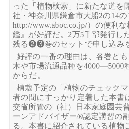
った「植物検索」に新たな道を
社・神奈川県鎌倉市大船2の14の13、
http://www.aboc.co.jp/
鑑』が好評だ。2万5千部発行し
残る❷❸巻のセットで申し込み
好評の一番の理由は、各巻とも
木や市場流通品種を4000―50
からだ。
植栽予定の「植物のチェックマ
者の間にすっかり定着した本書
交省所管の（社）日本家庭園芸
ーンアドバイザー®認定講習の
る。本書に紹介されている植物