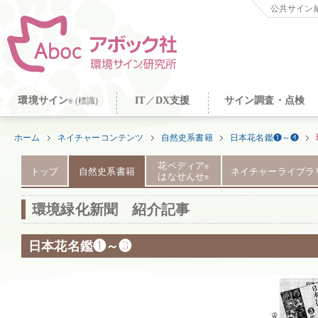
公共サイン納
環境サイン
IT
／
DX支援
サイン調査・点検
(標識)
®
ホーム
ネイチャーコンテンツ
自然史系書籍
日本花名鑑❶～❹
花ペディア
®
トップ
自然史系書籍
ネイチャーライブラ
はなせんせ
®
環境緑化新聞 紹介記事
日本花名鑑❶～❸