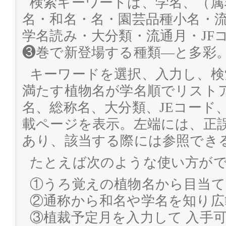
検索キーワードは、学名、（属
名・和名・名・園芸品種小名・
学名読み・大分類・流通月・JF
❸巻で新登場する種類―と多彩
キーワードを選択、入力し、検
満たす植物名が学名順でリスト
名、総称名、大分類、JEコード
載ページを表示。左端には、正
あり、該当する際には参照でき
たとえば次のような使い方が
①うろ覚えの植物名から目当て
②通称から和名や学名を知り広
③植裁予定月を入力して 入手