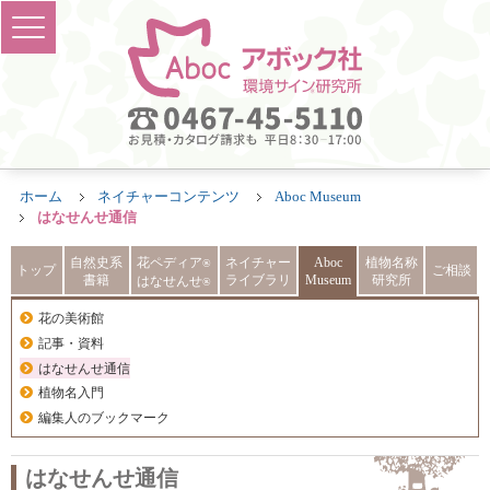
ホーム
ネイチャーコンテンツ
Aboc Museum
はなせんせ通信
自然史系
花ペディア
ネイチャー
Aboc
植物名称
®
トップ
ご相談
書籍
ライブラリ
Museum
研究所
はなせんせ
®
花の美術館
記事・資料
はなせんせ通信
植物名入門
編集人のブックマーク
はなせんせ通信