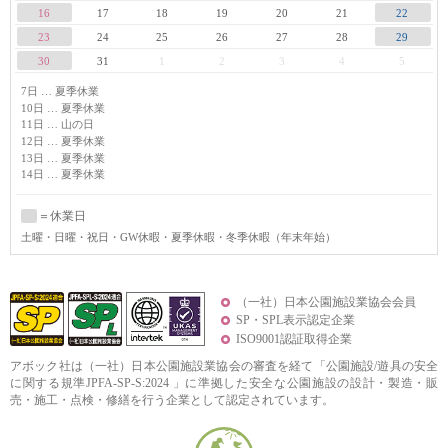
16
17
18
19
20
21
22
23
24
25
26
27
28
29
30
31
1
2
3
4
5
7日 … 夏季休業
10日 … 夏季休業
11日 … 山の日
12日 … 夏季休業
13日 … 夏季休業
14日 … 夏季休業
＝休業日
土曜
・日曜・祝日・GW休暇・夏季休暇・冬季休暇（年末年始）
（一社）日本公園施設業協会会員
SP・SPL表示認定企業
ISO9001認証取得企業
アボック社は（一社）日本公園施設業協会の審査を経て「公園施設/遊具の安全
に関する規準JPFA-SP-S:2024 」に準拠した安全な公園施設の設計・製造・販
売・施工・点検・修繕を行う企業として認定されています。