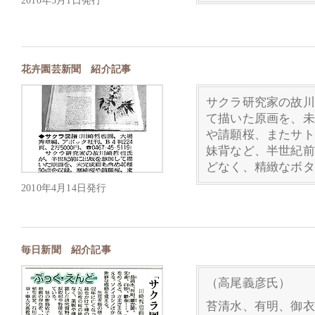
2010年5月1日発行
花卉園芸新聞 紹介記事
サクラ研究家の故川
て描いた原画を、未
や請願桜、またサト
妹背など、半世紀前
どなく、精緻なボタ
2010年4月14日発行
毎日新聞 紹介記事
（高尾義彦氏）
苔清水、有明、御衣