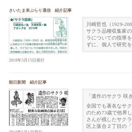
さいたま来ぶらり通信 紹介記事
川崎哲也（1929-
サクラ品種収集家の
ラについての指導を
ずに、個人で研究を
2018年3月15日発行
朝日新聞 紹介記事
「遺作のサクラ 咲
全国でも著名なサク
のため73歳で他界
さんが残したサクラ
区上落合２丁目の「