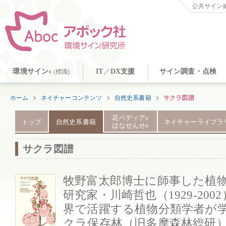
公共サイン納
環境サイン
IT
／
DX支援
サイン調査・点検
(標識)
®
ホーム
ネイチャーコンテンツ
自然史系書籍
サクラ図譜
花ペディア
®
トップ
自然史系書籍
ネイチャーライブラ
はなせんせ
®
サクラ図譜
牧野富太郎博士に師事した植
研究家・川崎哲也（1929-20
界で活躍する植物分類学者が
クラ保存林（旧多摩森林総研