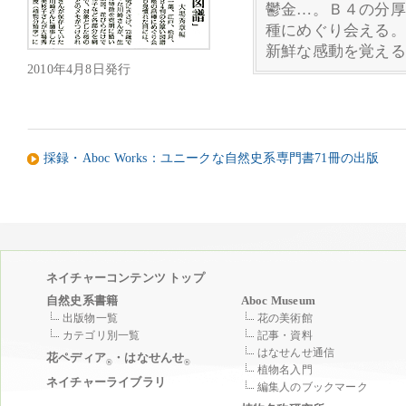
鬱金…。Ｂ４の分厚
種にめぐり会える。
新鮮な感動を覚える
2010年4月8日発行
採録・Aboc Works：ユニークな自然史系専門書71冊の出版
ネイチャーコンテンツ トップ
自然史系書籍
Aboc Museum
出版物一覧
花の美術館
カテゴリ別一覧
記事・資料
はなせんせ通信
花ペディア
・はなせんせ
®
®
植物名入門
ネイチャーライブラリ
編集人のブックマーク