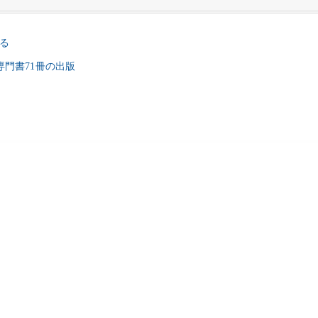
る
系専門書71冊の出版