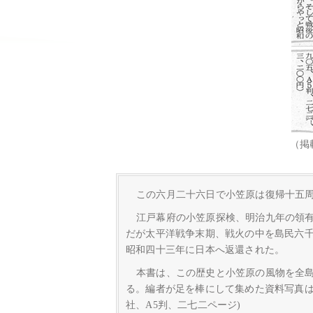
（掲
この六月二十六日で小笠原は復帰十五
江戸幕府の小笠原探検、明治九年の領
だが太平洋戦争末期、戦火の中を島民六
昭和四十三年に日本へ返還された。
本書は、この歴史と小笠原の風物を全
る。編者が足を棒にして集めた資料写真は
社、A5判、二七二ページ)