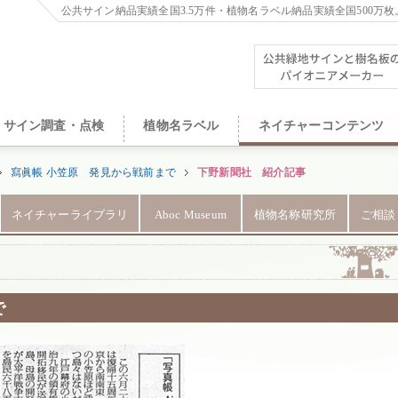
公共サイン納品実績全国3.5万件・植物名ラベル納品実績全国500万枚
サイン調査・点検
植物名ラベル
ネイチャーコンテンツ
寫眞帳 小笠原 発見から戦前まで
下野新聞社 紹介記事
ネイチャーライブラリ
Aboc Museum
植物名称研究所
ご相談
で