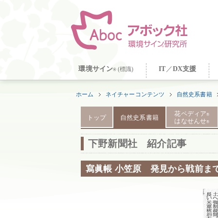
環境サイン
IT
／
DX支援
(標識)
®
ホーム
ネイチャーコンテンツ
自然史系書籍
花ペディア
®
トップ
自然史系書籍
はなせんせ
®
下野新聞社 紹介記事
寫眞帳 小笠原 発見から戦前ま