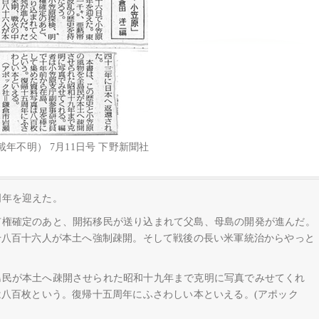
載年不明） 7月11日号 下野新聞社
周年を迎えた。
有権確定のあと、開拓移民が送り込まれて父島、母島の開発が進んだ。
千八百十六人が本土へ強制疎開。そして戦後の長い米軍統治からやっと
島民が本土へ疎開させられた昭和十九年まで克明に写真でみせてくれ
八百枚という。復帰十五周年にふさわしい本といえる。(アポック