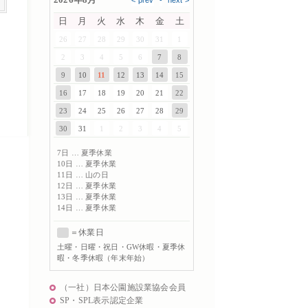
日
月
火
水
木
金
土
26
27
28
29
30
31
1
2
3
4
5
6
7
8
9
10
11
12
13
14
15
16
17
18
19
20
21
22
23
24
25
26
27
28
29
30
31
1
2
3
4
5
7日 … 夏季休業
10日 … 夏季休業
11日 … 山の日
12日 … 夏季休業
13日 … 夏季休業
14日 … 夏季休業
＝休業日
土曜
・日曜・祝日・GW休暇・夏季休
暇・冬季休暇（年末年始）
（一社）日本公園施設業協会会員
SP・SPL表示認定企業