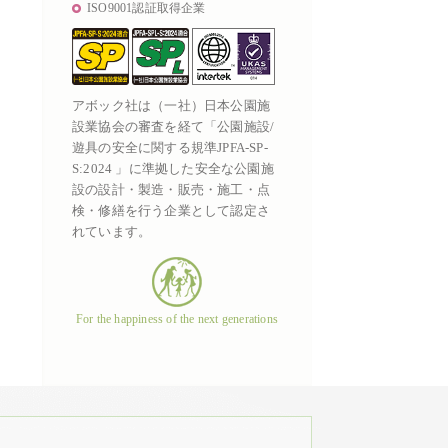
ISO9001認証取得企業
アボック社は（一社）日本公園施
設業協会の審査を経て「公園施設/
遊具の安全に関する規準JPFA-SP-
S:2024 」に準拠した安全な公園施
設の設計・製造・販売・施工・点
検・修繕を行う企業として認定さ
れています。
For the happiness of the next generations