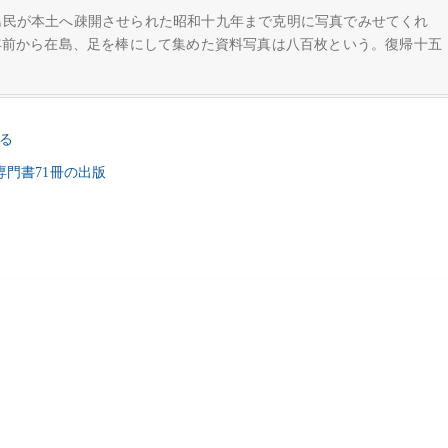
島民が本土へ疎開させられた昭和十九年まで克明に写真でみせてくれ
年前から在島、足を棒にして集めた資料写真は八百枚という。復帰十五
る
系専門書71冊の出版