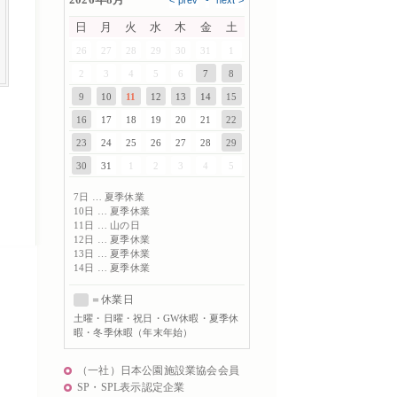
日
月
火
水
木
金
土
26
27
28
29
30
31
1
2
3
4
5
6
7
8
9
10
11
12
13
14
15
16
17
18
19
20
21
22
23
24
25
26
27
28
29
30
31
1
2
3
4
5
7日 … 夏季休業
10日 … 夏季休業
11日 … 山の日
12日 … 夏季休業
13日 … 夏季休業
14日 … 夏季休業
＝休業日
土曜
・日曜・祝日・GW休暇・夏季休
暇・冬季休暇（年末年始）
（一社）日本公園施設業協会会員
SP・SPL表示認定企業