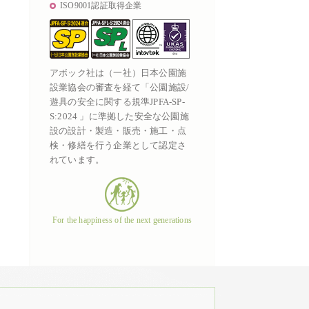
ISO9001認証取得企業
アボック社は（一社）日本公園施
設業協会の審査を経て「公園施設/
遊具の安全に関する規準JPFA-SP-
S:2024 」に準拠した安全な公園施
設の設計・製造・販売・施工・点
検・修繕を行う企業として認定さ
れています。
For the happiness of the next generations