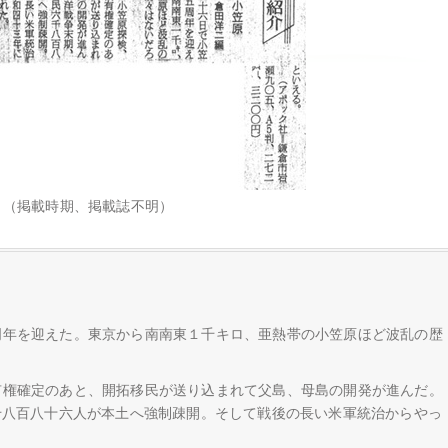
（掲載時期、掲載誌不明）
周年を迎えた。東京から南南東１千キロ、亜熱帯の小笠原ほど波乱の歴
有権確定のあと、開拓移民が送り込まれて父島、母島の開発が進んだ。
千八百八十六人が本土へ強制疎開。そして戦後の長い米軍統治からやっ