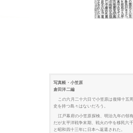
写真帳・小笠原
倉田洋二編
この六月二十六日で小笠原は復帰十五
史を持つ島々はないだろう。
江戸幕府の小笠原探検、明治九年の領
だが太平洋戦争末期、戦火の中を移民六
と昭和四十三年に日本へ返還された。