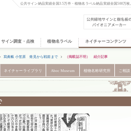
公共サイン納品実績全国3.5万件・植物名ラベル納品実績全国500万枚
サイン調査・点検
植物名ラベル
ネイチャーコンテンツ
寫眞帳 小笠原 発見から戦前まで
（掲載誌不明） 紹介記事
ネイチャーライブラリ
Aboc Museum
植物名称研究所
ご相談
で