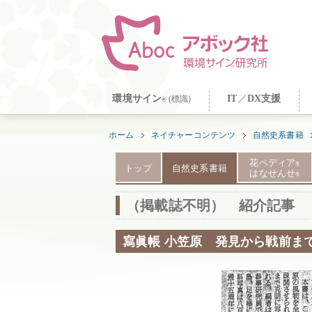
環境サイン
IT
／
DX支援
(標識)
®
ホーム
ネイチャーコンテンツ
自然史系書籍
花ペディア
®
トップ
自然史系書籍
はなせんせ
®
（掲載誌不明） 紹介記事
寫眞帳 小笠原 発見から戦前ま