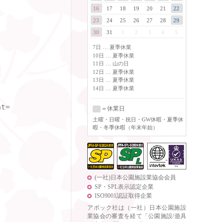
16
17
18
19
20
21
22
23
24
25
26
27
28
29
30
31
1
2
3
4
5
7日 … 夏季休業
10日 … 夏季休業
11日 … 山の日
12日 … 夏季休業
13日 … 夏季休業
14日 … 夏季休業
t=

＝休業日
土曜
・日曜・祝日・GW休暇・夏季休
暇・冬季休暇（年末年始）
(一社)日本公園施設業協会会員
SP・SPL表示認定企業
ISO9001認証取得企業
アボック社は（一社）日本公園施設
業協会の審査を経て「公園施設/遊具