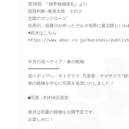
第20回 『熱帯植物巡礼』より

琉球列島―奄美大島　その２

北限のマングローブ

住用川、役勝川が作ったデルタ地帯に最北限といわ
▼続きはこちら

https://www.aboc.co.jp/business/publish
今月の花ペディア・春の植物

━━━━━━━━━━━━

花ペディアへ、サトザクラ 万里香、ヤマザクラ‘静匂
春の植物を中心に写真を追加いたしました！

■写真：約450点追加

来月は初夏の植物を公開予定です。

お楽しみに！
