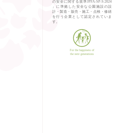
の安全に関する規準JPFA-SP-S:2024
」に準拠した安全な公園施設の設
計・製造・販売・施工・点検・修繕
を行う企業として認定されていま
す。
For the happiness of
the next generations