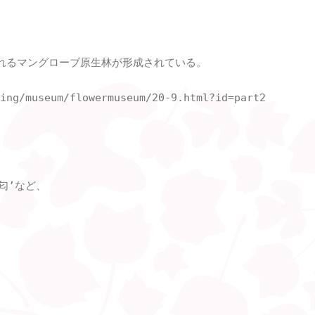
れるマングローブ原生林が形成されている。

ing/museum/flowermuseum/20-9.html?id=part2

’など、
