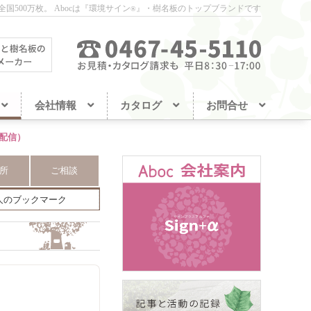
国500万枚。
Abocは『環境サイン
』・樹名板のトップブランドです
®
会社情報
カタログ
お問合せ
日配信）
所
ご相談
人のブックマーク