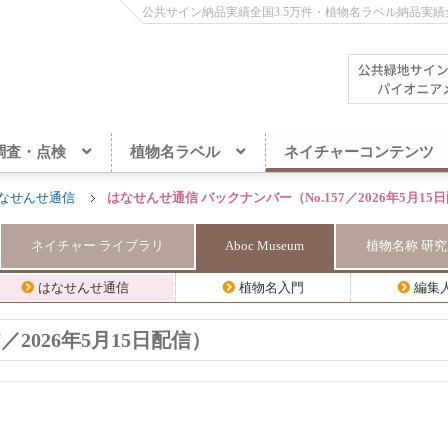
公共サイン納品実績全国3.5万件・植物名ラベル納品実績全
調査・点検
植物名ラベル
ネイチャーコンテンツ
なせんせ通信
はなせんせ通信 バックナンバー（No.157／2026年5月15
ネイチャー
ライブラリ
Aboc
Museum
植物名称
研究
はなせんせ通信
植物名入門
編集
／2026年5月15日配信）