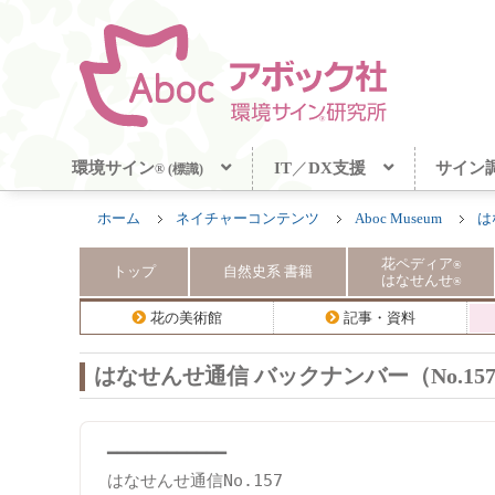
環境サイン
IT
／
DX支援
サイン
® (標識)
ホーム
ネイチャーコンテンツ
Aboc Museum
は
花ペディア
®
トップ
自然史系
書籍
はなせんせ
®
花の美術館
記事・資料
はなせんせ通信 バックナンバー（No.157
━━━━━━━━━━━━

はなせんせ通信No.157
