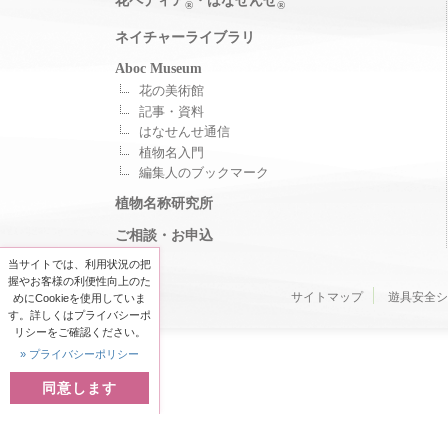
花ペディア
・はなせんせ
®
®
ネイチャーライブラリ
Aboc Museum
花の美術館
記事・資料
はなせんせ通信
植物名入門
編集人のブックマーク
植物名称研究所
ご相談・お申込
当サイトでは、利用状況の把
握やお客様の利便性向上のた
サイトマップ
遊具安全シ
めにCookieを使用していま
す。詳しくはプライバシーポ
リシーをご確認ください。
» プライバシーポリシー
同意します