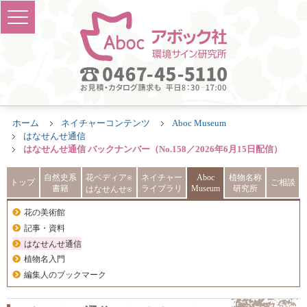
ホーム
ネイチャーコンテンツ
Aboc Museum
はなせんせ通信
はなせんせ通信 バックナンバー（No.158／2026年6月15日配信）
自然史系
花ペディア
ネイチャー
Aboc
植物名称
®
トップ
ご相談
書籍
ライブラリ
Museum
研究所
はなせんせ
®
花の美術館
記事・資料
はなせんせ通信
植物名入門
編集人のブックマーク