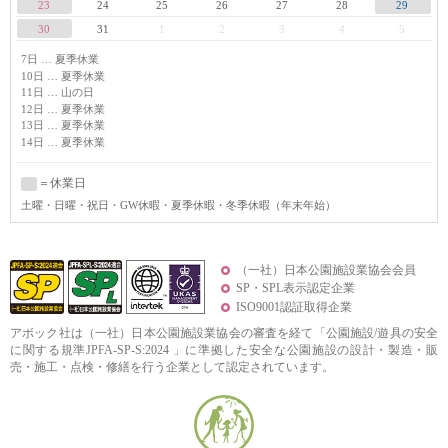
23
24
25
26
27
28
29
30
31
1
2
3
4
5
7日 … 夏季休業
10日 … 夏季休業
11日 … 山の日
12日 … 夏季休業
13日 … 夏季休業
14日 … 夏季休業
＝休業日
土曜
・日曜・祝日・GW休暇・夏季休暇・冬季休暇（年末年始）
（一社）日本公園施設業協会会員
SP・SPL表示認定企業
ISO9001認証取得企業
アボック社は（一社）日本公園施設業協会の審査を経て「公園施設/遊具の安全
に関する規準JPFA-SP-S:2024 」に準拠した安全な公園施設の設計・製造・販
売・施工・点検・修繕を行う企業として認定されています。