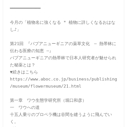
━━━━━━━━━━━━

今月の「植物名に強くなる * 植物に詳しくなるおはな
し♪」

第21回 『パプアニューギニアの薬草文化　― 熱帯林に
伝わる医療の知恵 ―』

パプアニューギニアの熱帯林で日本人研究者が魅せられ
た秘薬とは？

▼続きはこちら

https://www.aboc.co.jp/business/publishing
/museum/flowermuseum/21.html

第一章　ワウ生態学研究所（堀口和彦）

一　ワウへの道

十五人乗りのプロペラ機は谷間を縫うように飛んでい
く。
