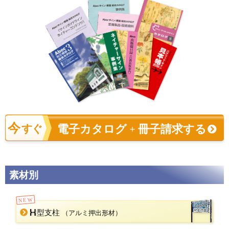
今
電子カタログ
冊子請求する
すぐ
＋
素材別
NEW
型支柱
（アルミ押出形材）