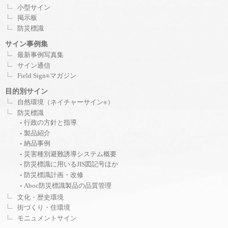
小型サイン
掲示板
防災標識
サイン事例集
最新事例写真集
サイン通信
Field Sign
マガジン
®
目的別サイン
自然環境（ネイチャーサイン
）
®
防災標識
行政の方針と指導
製品紹介
納品事例
災害種別避難誘導システム概要
防災標識に用いるJIS図記号ほか
防災標識計画・改修
Aboc防災標識製品の品質管理
文化・歴史環境
街づくり・住環境
モニュメントサイン