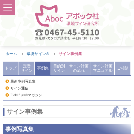
ホーム
環境サイン®
サイン事例集
定番
目的別
サイン計画
サイン計画
トップ
事例集
ご相談
サイン
サイン
の流れ
マニュアル
最新事例写真集
サイン通信
Field Sign®マガジン
サイン事例集
事例写真集