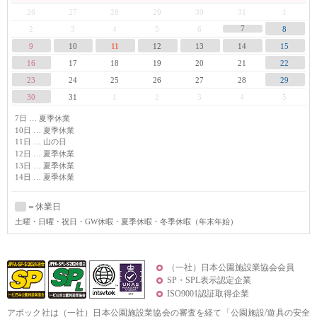
26
27
28
29
30
31
1
7
2
3
4
5
6
8
9
10
11
12
13
14
15
16
17
18
19
20
21
22
23
24
25
26
27
28
29
30
31
1
2
3
4
5
7日 … 夏季休業
10日 … 夏季休業
11日 … 山の日
12日 … 夏季休業
13日 … 夏季休業
14日 … 夏季休業
＝休業日
土曜
・日曜・祝日・GW休暇・夏季休暇・冬季休暇（年末年始）
（一社）日本公園施設業協会会員
SP・SPL表示認定企業
ISO9001認証取得企業
アボック社は（一社）日本公園施設業協会の審査を経て「公園施設/遊具の安全